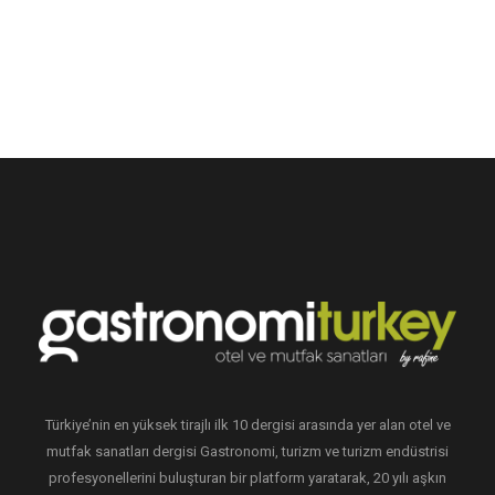
Türkiye’nin en yüksek tirajlı ilk 10 dergisi arasında yer alan otel ve
mutfak sanatları dergisi Gastronomi, turizm ve turizm endüstrisi
profesyonellerini buluşturan bir platform yaratarak, 20 yılı aşkın