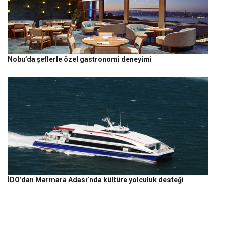
Nobu’da şeflerle özel gastronomi deneyimi
İDO’dan Marmara Adası’nda kültüre yolculuk desteği