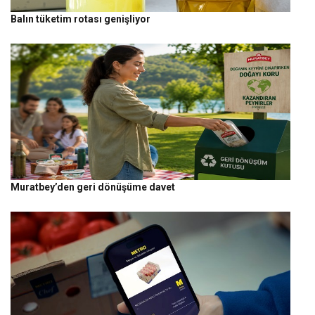
Balın tüketim rotası genişliyor
Muratbey’den geri dönüşüme davet