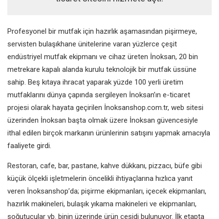
Profesyonel bir mutfak için hazırlık aşamasından pişirmeye,
servisten bulaşıkhane ünitelerine varan yüzlerce çeşit
endüstriyel mutfak ekipmanı ve cihaz üreten İnoksan, 20 bin
metrekare kapalı alanda kurulu teknolojik bir mutfak üssüne
sahip. Beş kıtaya ihracat yaparak yüzde 100 yerli üretim
mutfaklarını dünya çapında sergileyen İnoksan’ın e-ticaret
projesi olarak hayata geçirilen İnoksanshop.com.tr, web sitesi
üzerinden İnoksan başta olmak üzere İnoksan güvencesiyle
ithal edilen birçok markanın ürünlerinin satışını yapmak amacıyla
faaliyete girdi.
Restoran, cafe, bar, pastane, kahve dükkanı, pizzacı, büfe gibi
küçük ölçekli işletmelerin öncelikli ihtiyaçlarına hızlıca yanıt
veren İnoksanshop’da; pişirme ekipmanları, içecek ekipmanları,
hazırlık makineleri, bulaşık yıkama makineleri ve ekipmanları,
soğutucular vb. binin üzerinde ürün çeşidi bulunuyor. İlk etapta