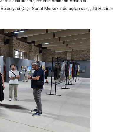
Mersin’deki ilk sergilemenin ardından Adana’da
elediyesi Çırçır Sanat Merkezi’nde açılan sergi, 13 Haziran