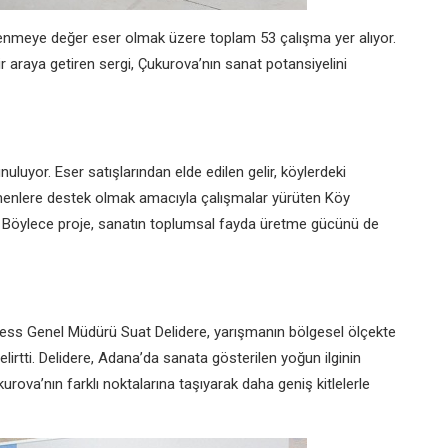
enmeye değer eser olmak üzere toplam 53 çalışma yer alıyor.
ir araya getiren sergi, Çukurova’nın sanat potansiyelini
luyor. Eser satışlarından elde edilen gelir, köylerdeki
tmenlere destek olmak amacıyla çalışmalar yürüten Köy
k. Böylece proje, sanatın toplumsal fayda üretme gücünü de
ess Genel Müdürü Suat Delidere, yarışmanın bölgesel ölçekte
irtti. Delidere, Adana’da sanata gösterilen yoğun ilginin
urova’nın farklı noktalarına taşıyarak daha geniş kitlelerle