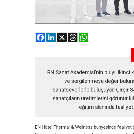
Facebook
LinkedIn
X
Threads
WhatsApp
BN Sanat Akademisi’nin bu yıl ikinci
ve sergilenmeye değer buluna
sanatseverlerle buluşuyor. Çırçır S
sanatçıların üretimlerini görünür kı
eğitim alanında faaliye
BN Hotel Thermal & Wellness bünyesinde faaliyet 