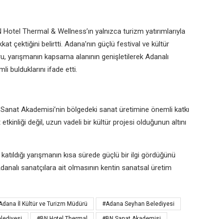
Hotel Thermal & Wellness’ın yalnızca turizm yatırımlarıyla
kat çektiğini belirtti. Adana’nın güçlü festival ve kültür
ru, yarışmanın kapsama alanının genişletilerek Adanalı
i bulduklarını ifade etti.
Sanat Akademisi’nin bölgedeki sanat üretimine önemli katkı
tkinliği değil, uzun vadeli bir kültür projesi olduğunun altını
atıldığı yarışmanın kısa sürede güçlü bir ilgi gördüğünü
Adanalı sanatçılara ait olmasının kentin sanatsal üretim
Adana İl Kültür ve Turizm Müdürü
#Adana Seyhan Belediyesi
lediyesi
#BN Hotel Thermal
#BN Sanat Akademisi