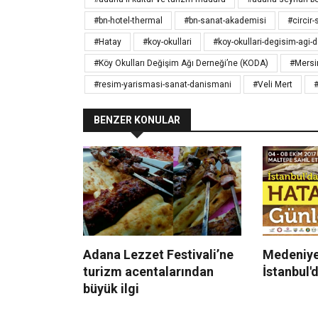
#bn-hotel-thermal
#bn-sanat-akademisi
#circir
#Hatay
#koy-okullari
#koy-okullari-degisim-agi-
#Köy Okulları Değişim Ağı Derneği’ne (KODA)
#Mersi
#resim-yarismasi-sanat-danismani
#Veli Mert
#
BENZER KONULAR
Adana Lezzet Festivali’ne
Medeniyet
turizm acentalarından
İstanbul'
büyük ilgi