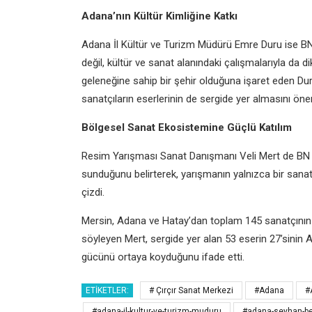
Adana’nın Kültür Kimliğine Katkı
Adana İl Kültür ve Turizm Müdürü Emre Duru ise BN 
değil, kültür ve sanat alanındaki çalışmalarıyla da dik
geleneğine sahip bir şehir olduğuna işaret eden Du
sanatçıların eserlerinin de sergide yer almasını öneml
Bölgesel Sanat Ekosistemine Güçlü Katılım
Resim Yarışması Sanat Danışmanı Veli Mert de BN 
sunduğunu belirterek, yarışmanın yalnızca bir sanat e
çizdi.
Mersin, Adana ve Hatay’dan toplam 145 sanatçının k
söyleyen Mert, sergide yer alan 53 eserin 27’sinin 
gücünü ortaya koyduğunu ifade etti.
ETIKETLER:
# Çırçır Sanat Merkezi
#Adana
#
#adana-il-kultur-ve-turizm-muduru
#adana-seyhan-be