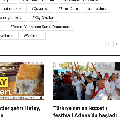
-sanat-merkezi
#Çukurova
#Emre Duru
#emre-duru
dernegine-koda
#Köy Okulları
n
#Resim Yarışması Sanat Danışmanı
veli-mert
#Wellness
ler şehri Hatay,
Türkiye’nin en lezzetli
Ad
da
festivali Adana’da başladı
“G
Ad