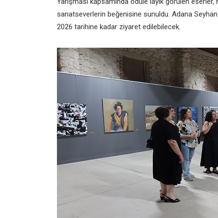
Yarışması kapsamında ödüle layık görülen eserler, 
sanatseverlerin beğenisine sunuldu. Adana Seyhan B
2026 tarihine kadar ziyaret edilebilecek.