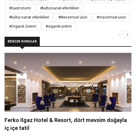
#Gastronomi
#kultursanat-etkinlikleri
#kültür-sanat etkinlikleri
#Mevsimsel ürün
#mevsimsel-urun
#Organik Üretim
#organik-uretim
BENZER KONULAR
Ferko Ilgaz Hotel & Resort, dört mevsim doğayla
iç içe tatil