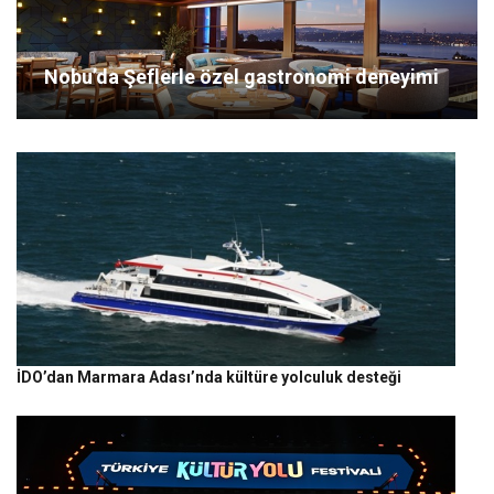
Nobu’da Şeflerle özel gastronomi deneyimi
İDO’dan Marmara Adası’nda kültüre yolculuk desteği