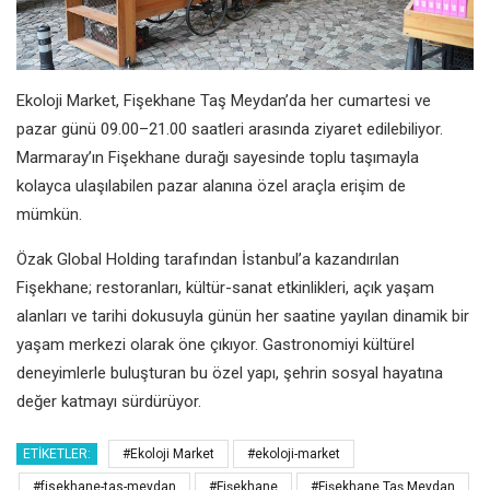
Ekoloji Market, Fişekhane Taş Meydan’da her cumartesi ve
pazar günü 09.00–21.00 saatleri arasında ziyaret edilebiliyor.
Marmaray’ın Fişekhane durağı sayesinde toplu taşımayla
kolayca ulaşılabilen pazar alanına özel araçla erişim de
mümkün.
Özak Global Holding tarafından İstanbul’a kazandırılan
Fişekhane; restoranları, kültür-sanat etkinlikleri, açık yaşam
alanları ve tarihi dokusuyla günün her saatine yayılan dinamik bir
yaşam merkezi olarak öne çıkıyor. Gastronomiyi kültürel
deneyimlerle buluşturan bu özel yapı, şehrin sosyal hayatına
değer katmayı sürdürüyor.
ETIKETLER:
#Ekoloji Market
#ekoloji-market
#fisekhane-tas-meydan
#Fişekhane
#Fişekhane Taş Meydan