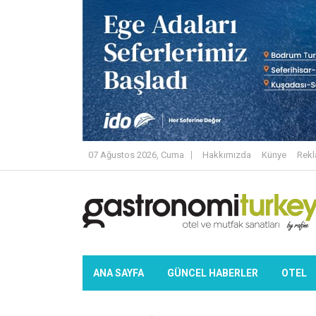
07 Ağustos 2026, Cuma
Hakkımızda
Künye
Rek
ANA SAYFA
GÜNCEL HABERLER
OTEL