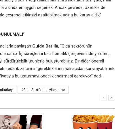
amacıyla palm yağı kullanımını sıfıra indirdik. Palm yağı, mali
ar arasında en uygun seçenek. Ancak çevrede, özellikle de
 çevresel etkimizi azaltabilmek adına bu kararı aldık”
SUNULMALI”
lımcılarla paylaşan
Guido Barilla
, “Gıda sektörünün
r role sahip. İş süreçlerini belirli bir etik çerçevesinde yürüten,
yi sürdürülebilir ürünlerle buluşturabiliriz. Bir diğer önemli
ir tedarik zincirinin gerekliliklerini mali açıdan karşılayabilmek
k fiyatıyla buluşturmayı önceliklendirmesi gerekiyor” dedi.
miturkey
#Gıda Sektörünü İyileştirme