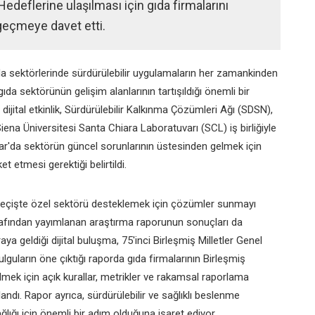
Hedeflerine ulaşılması için gıda firmalarını
geçmeye davet etti.
da sektörlerinde sürdürülebilir uygulamaların her zamankinden
a sektörünün gelişim alanlarının tartışıldığı önemli bir
dijital etkinlik, Sürdürülebilir Kalkınma Çözümleri Ağı (SDSN),
ena Üniversitesi Santa Chiara Laboratuvarı (SCL) iş birliğiyle
ar'da sektörün güncel sorunlarının üstesinden gelmek için
 etmesi gerektiği belirtildi.
ne geçişte özel sektörü desteklemek için çözümler sunmayı
arafından yayımlanan araştırma raporunun sonuçları da
ya geldiği dijital buluşma, 75'inci Birleşmiş Milletler Genel
lguların öne çıktığı raporda gıda firmalarının Birleşmiş
ilmek için açık kurallar, metrikler ve rakamsal raporlama
ndı. Rapor ayrıca, sürdürülebilir ve sağlıklı beslenme
lığı için önemli bir adım olduğuna işaret ediyor.