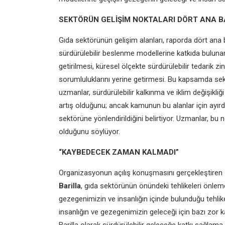
SEKTÖRÜN GELİŞİM NOKTALARI DÖRT ANA BA
Gıda sektörünün gelişim alanları, raporda dört ana ba
sürdürülebilir beslenme modellerine katkıda bulunan 
getirilmesi, küresel ölçekte sürdürülebilir tedarik zi
sorumluluklarını yerine getirmesi. Bu kapsamda sekt
uzmanlar, sürdürülebilir kalkınma ve iklim değişikliği
artış olduğunu; ancak kamunun bu alanlar için ayır
sektörüne yönlendirildiğini belirtiyor. Uzmanlar, b
olduğunu söylüyor.
“KAYBEDECEK ZAMAN KALMADI”
Organizasyonun açılış konuşmasını gerçekleştiren
Barilla
, gıda sektörünün önündeki tehlikeleri önlem
gezegenimizin ve insanlığın içinde bulunduğu tehlike
insanlığın ve gezegenimizin geleceği için bazı zor 