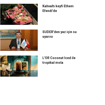
Kahvaltı keyfi Ethem
Efendi’de
SUDER'den yaz için su
uyarısı
L'OR Coconut Iced ile
tropikal mola