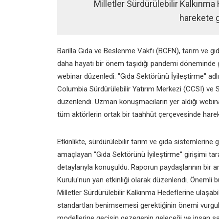
Milletler Sürdürülebilir Kalkınma 
harekete 
Barilla Gıda ve Beslenme Vakfı (BCFN), tarım ve gı
daha hayati bir önem taşıdığı pandemi döneminde gıd
webinar düzenledi. "Gıda Sektörünü İyileştirme" adlı 
Columbia Sürdürülebilir Yatırım Merkezi (CCSI) ve Si
düzenlendi. Uzman konuşmacıların yer aldığı webin
tüm aktörlerin ortak bir taahhüt çerçevesinde hareket
Etkinlikte, sürdürülebilir tarım ve gıda sistemleri
amaçlayan "Gıda Sektörünü İyileştirme" girişimi t
detaylarıyla konuşuldu. Raporun paydaşlarının bir ara
Kurulu'nun yan etkinliği olarak düzenlendi. Önemli bu
Milletler Sürdürülebilir Kalkınma Hedeflerine ulaşab
standartları benimsemesi gerektiğinin önemi vurgula
modellerine geçişin gezegenin geleceği ve insan sağ