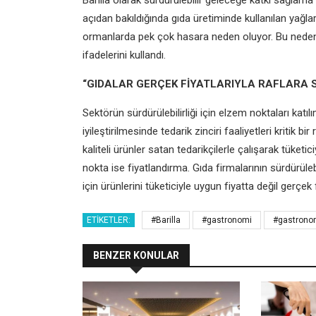
Barilla olarak sürdürülebilir geleceğe katkı sağlama 
açıdan bakıldığında gıda üretiminde kullanılan yağl
ormanlarda pek çok hasara neden oluyor. Bu nedenle
ifadelerini kullandı.
“GIDALAR GERÇEK FİYATLARIYLA RAFLARA 
Sektörün sürdürülebilirliği için elzem noktaları katı
iyileştirilmesinde tedarik zinciri faaliyetleri kritik bi
kaliteli ürünler satan tedarikçilerle çalışarak tüketici
nokta ise fiyatlandırma. Gıda firmalarının sürdürülebil
için ürünlerini tüketiciyle uygun fiyatta değil gerçe
ETIKETLER:
#Barilla
#gastronomi
#gastrono
BENZER KONULAR