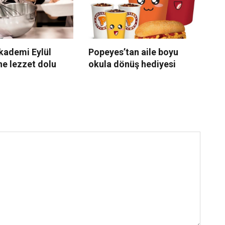
kademi Eylül
Popeyes’tan aile boyu
Wo
ne lezzet dolu
okula dönüş hediyesi
ka