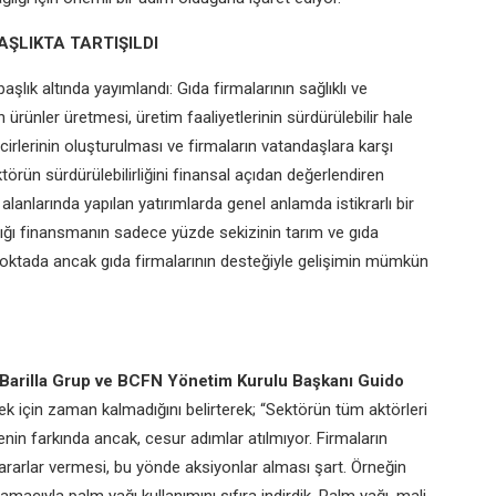
ŞLIKTA TARTIŞILDI
şlık altında yayımlandı: Gıda firmalarının sağlıklı ve
ürünler üretmesi, üretim faaliyetlerinin sürdürülebilir hale
ncirlerinin oluşturulması ve firmaların vatandaşlara karşı
örün sürdürülebilirliğini finansal açıdan değerlendiren
 alanlarında yapılan yatırımlarda genel anlamda istikrarlı bir
dığı finansmanın sadece yüzde sekizinin tarım ve gıda
u noktada ancak gıda firmalarının desteğiyle gelişimin mümkün
Barilla Grup ve BCFN Yönetim Kurulu Başkanı Guido
ek için zaman kalmadığını belirterek; “Sektörün tüm aktörleri
nin farkında ancak, cesur adımlar atılmıyor. Firmaların
kararlar vermesi, bu yönde aksiyonlar alması şart. Örneğin