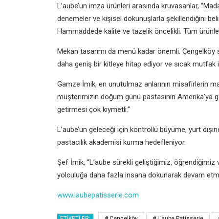
L’aube’un imza ürünleri arasında kruvasanlar, “Madam
denemeler ve kişisel dokunuşlarla şekillendiğini beli
Hammaddede kalite ve tazelik öncelikli. Tüm ürünle
Mekan tasarımı da menü kadar önemli. Çengelköy ş
daha geniş bir kitleye hitap ediyor ve sıcak mutfak 
Gamze İmik, en unutulmaz anlarının misafirlerin mar
müşterimizin doğum günü pastasının Amerika’ya göt
getirmesi çok kıymetli.”
L’aube’un geleceği için kontrollü büyüme, yurt dışın
pastacılık akademisi kurma hedefleniyor.
Şef İmik, “L’aube sürekli geliştiğimiz, öğrendiğimiz
yolculuğa daha fazla insana dokunarak devam etmey
www.laubepatisserie.com
ETIKETLER:
# Çengelköy
# L’aube Patisserie