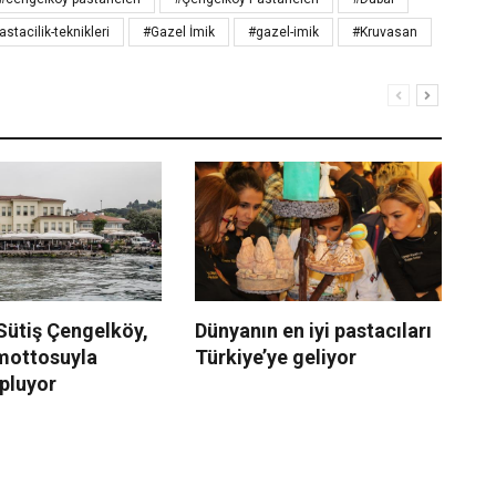
astacilik-teknikleri
#Gazel İmik
#gazel-imik
#Kruvasan
Sütiş Çengelköy,
Dünyanın en iyi pastacıları
Co
 mottosuyla
Türkiye’ye geliyor
Pa
pluyor
ön