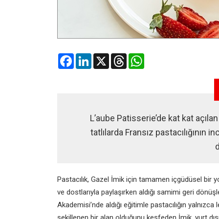
Facebook
LinkedIn
X
Threads
WhatsApp
L’aube Patisserie’de kat kat açıla
tatlılarda Fransız pastacılığının i
Pastacılık, Gazel İmik için tamamen içgüdüsel bir yol
ve dostlarıyla paylaşırken aldığı samimi geri dönüşler
Akademisi’nde aldığı eğitimle pastacılığın yalnızca le
şekillenen bir alan olduğunu keşfeden İmik, yurt dışı