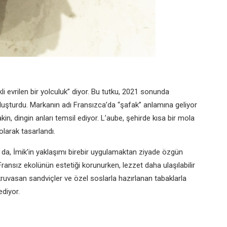
kli evrilen bir yolculuk” diyor. Bu tutku, 2021 sonunda
oluşturdu. Markanın adı Fransızca’da “şafak” anlamına geliyor
in, dingin anları temsil ediyor. L’aube, şehirde kısa bir mola
larak tasarlandı.
 da, İmik’in yaklaşımı birebir uygulamaktan ziyade özgün
ansız ekolünün estetiği korunurken, lezzet daha ulaşılabilir
ruvasan sandviçler ve özel soslarla hazırlanan tabaklarla
ediyor.