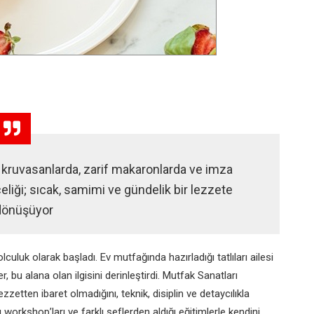
n kruvasanlarda, zarif makaronlarda ve imza
nceliği; sıcak, samimi ve gündelik bir lezzete
dönüşüyor
culuk olarak başladı. Ev mutfağında hazırladığı tatlıları ailesi
, bu alana olan ilgisini derinleştirdi. Mutfak Sanatları
zzetten ibaret olmadığını, teknik, disiplin ve detaycılıkla
 workshop’ları ve farklı şeflerden aldığı eğitimlerle kendini