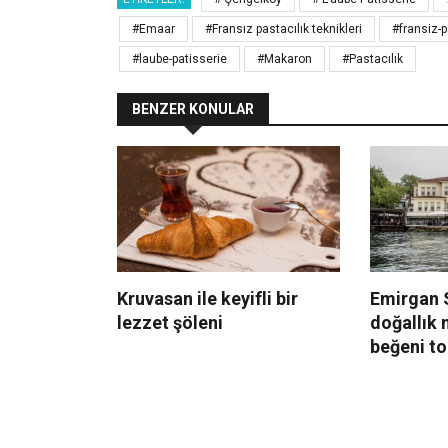
#Emaar
#Fransız pastacılık teknikleri
#fransiz-p
#laube-patisserie
#Makaron
#Pastacılık
BENZER KONULAR
Kruvasan ile keyifli bir
Emirgan 
lezzet şöleni
doğallık
beğeni to