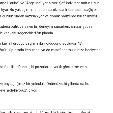
e L’aube” ve “Angelina” yer alıyor. Şef İmik, her tarifin uzun
rtiyor. Bu yaklaşım, menünün sürekli canlı kalmasını sağlıyor.
r günlük olarak hazırlanıyor ve donuk malzeme kullanılmıyor.
ubesi butik ve sakin bir deneyim sunarken, Emaar şubesi
ile kahvaltı seçenekleri ön planda.
kayla kurduğu bağlarla ilgili olduğunu söylüyor: “Bir
ürülüp orada kesilmesi ya da misafirlerimizin bize hediyeler
da özellikle Dubai gibi pazarlarda varlık gösterme ve bir
 ve paylaştığımız bir yolculuk. Önümüzdeki yıllarda da bu
i hedefliyoruz” diyor.
#cengelkoy-pastaneleri
#Çengelköy Pastaneleri
#Dubai