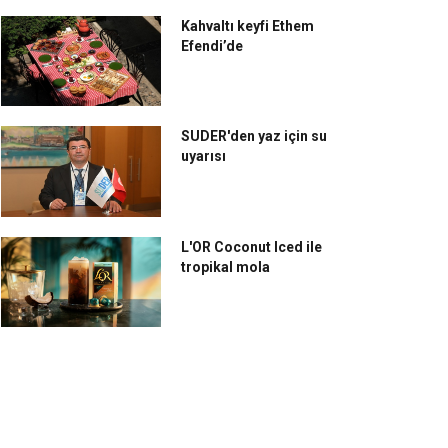
Kahvaltı keyfi Ethem
Efendi’de
SUDER'den yaz için su
uyarısı
L'OR Coconut Iced ile
tropikal mola