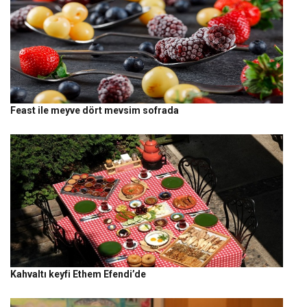
Feast ile meyve dört mevsim sofrada
Kahvaltı keyfi Ethem Efendi’de