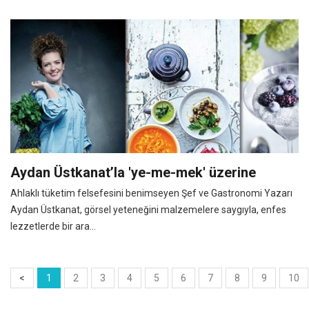
Aydan Üstkanat’la 'ye-me-mek' üzerine
Ahlaklı tüketim felsefesini benimseyen Şef ve Gastronomi Yazarı
Aydan Üstkanat, görsel yeteneğini malzemelere saygıyla, enfes
lezzetlerde bir ara...
<
1
2
3
4
5
6
7
8
9
10