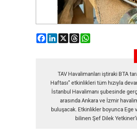
Facebook
LinkedIn
X
Threads
WhatsApp
TAV Havalimanları iştiraki BTA t
Haftası" etkinlikleri tüm hızıyla de
İstanbul Havalimanı şubesinde gerçekl
arasında Ankara ve İzmir havali
buluşacak. Etkinlikler boyunca Ege 
bilinen Şef Dilek Yetkiner