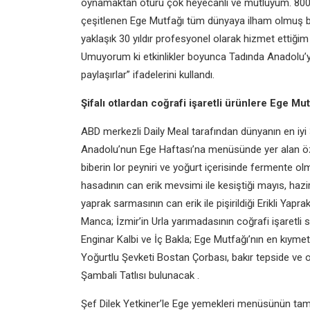
oynamaktan ötürü çok heyecanlı ve mutluyum. 800’ü 
çeşitlenen Ege Mutfağı tüm dünyaya ilham olmuş b
yaklaşık 30 yıldır profesyonel olarak hizmet ettiğim 
Umuyorum ki etkinlikler boyunca Tadında Anadolu’yu
paylaşırlar” ifadelerini kullandı.
Şifalı otlardan coğrafi işaretli ürünlere Ege M
ABD merkezli Daily Meal tarafından dünyanın en iyi
Anadolu’nun Ege Haftası’na menüsünde yer alan özel
biberin lor peyniri ve yoğurt içerisinde fermente olm
hasadının can erik mevsimi ile kesiştiği mayıs, hazi
yaprak sarmasının can erik ile pişirildiği Erikli Y
Manca; İzmir’in Urla yarımadasının coğrafi işaretli sa
Enginar Kalbi ve İç Bakla; Ege Mutfağı’nın en kıymet
Yoğurtlu Şevketi Bostan Çorbası, bakır tepside ve odu
Şambali Tatlısı bulunacak .
Şef Dilek Yetkiner’le Ege yemekleri menüsünün tam l