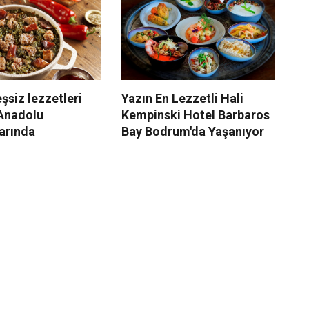
eşsiz lezzetleri
Yazın En Lezzetli Hali
S
Anadolu
Kempinski Hotel Barbaros
Bo
arında
Bay Bodrum'da Yaşanıyor
Bo