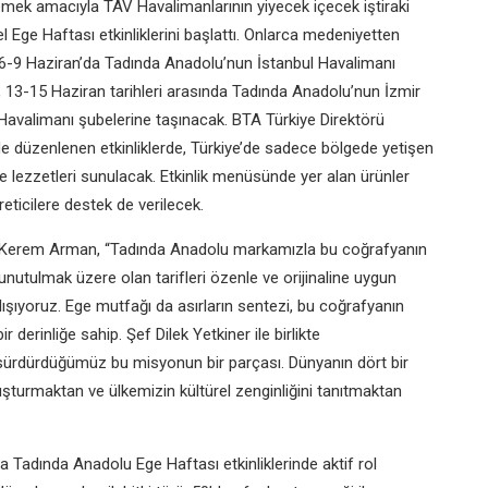
mek amacıyla TAV Havalimanlarının yiyecek içecek iştiraki
Ege Haftası etkinliklerini başlattı. Onlarca medeniyetten
er, 6-9 Haziran’da Tadında Anadolu’nun İstanbul Havalimanı
er, 13-15 Haziran tarihleri arasında Tadında Anadolu’nun İzmir
valimanı şubelerine taşınacak. BTA Türkiye Direktörü
de düzenlenen etkinliklerde, Türkiye’de sadece bölgede yetişen
lezzetleri sunulacak. Etkinlik menüsünde yer alan ürünler
eticilere destek de verilecek.
rü Kerem Arman, “Tadında Anadolu markamızla bu coğrafyanın
nutulmak üzere olan tarifleri özenle ve orijinaline uygun
lışıyoruz. Ege mutfağı da asırların sentezi, bu coğrafyanın
r derinliğe sahip. Şef Dilek Yetkiner ile birlikte
ır sürdürdüğümüz bu misyonun bir parçası. Dünyanın dört bir
uşturmaktan ve ülkemizin kültürel zenginliğini tanıtmaktan
 da Tadında Anadolu Ege Haftası etkinliklerinde aktif rol