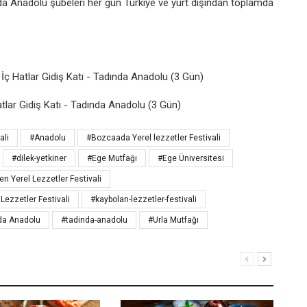
nda Anadolu şubeleri her gün Türkiye ve yurt dışından toplamda
ç Hatlar Gidiş Katı - Tadında Anadolu (3 Gün)
lar Gidiş Katı - Tadında Anadolu (3 Gün)
ali
#Anadolu
#Bozcaada Yerel lezzetler Festivali
#dilek-yetkiner
#Ege Mutfağı
#Ege Üniversitesi
en Yerel Lezzetler Festivali
Lezzetler Festivali
#kaybolan-lezzetler-festivali
da Anadolu
#tadinda-anadolu
#Urla Mutfağı