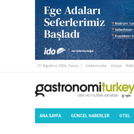
07 Ağustos 2026, Cuma
Hakkımızda
Künye
Rek
ANA SAYFA
GÜNCEL HABERLER
OTEL