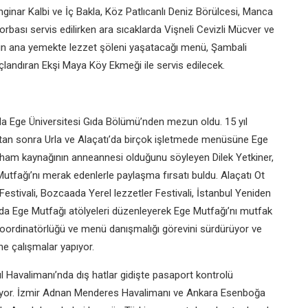
Enginar Kalbi ve İç Bakla, Köz Patlıcanlı Deniz Börülcesi, Manca
bası servis edilirken ara sıcaklarda Vişneli Cevizli Mücver ve
bının ana yemekte lezzet şöleni yaşatacağı menü, Şambali
taçlandıran Ekşi Maya Köy Ekmeği ile servis edilecek.
nda Ege Üniversitesi Gıda Bölümü’nden mezun oldu. 15 yıl
tan sonra Urla ve Alaçatı’da birçok işletmede menüsüne Ege
ilham kaynağının anneannesi olduğunu söyleyen Dilek Yetkiner,
tfağı’nı merak edenlerle paylaşma fırsatı buldu. Alaçatı Ot
 Festivali, Bozcaada Yerel lezzetler Festivali, İstanbul Yeniden
nda Ege Mutfağı atölyeleri düzenleyerek Ege Mutfağı’nı mutfak
 koordinatörlüğü ve menü danışmalığı görevini sürdürüyor ve
ne çalışmalar yapıyor.
Havalimanı’nda dış hatlar gidişte pasaport kontrolü
riyor. İzmir Adnan Menderes Havalimanı ve Ankara Esenboğa