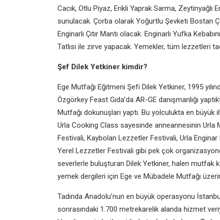
Cacık, Otlu Piyaz, Erikli Yaprak Sarma, Zeytinyağlı 
sunulacak. Çorba olarak Yoğurtlu Şevketi Bostan Çor
Enginarlı Çıtır Mantı olacak. Enginarlı Yufka Keba
Tatlısı ile zirve yapacak. Yemekler, tüm lezzetleri 
Şef Dilek Yetkiner kimdir?
Ege Mutfağı Eğitmeni Şefi Dilek Yetkiner, 1995 yılı
Özgörkey Feast Gıda’da AR-GE danışmanlığı yaptık
Mutfağı dokunuşları yaptı. Bu yolculukta en büyük 
Urla Cooking Class sayesinde anneannesinin Urla Mu
Festivali, Kaybolan Lezzetler Festivali, Urla Enginar
Yerel Lezzetler Festivali gibi pek çok organizasyo
severlerle buluşturan Dilek Yetkiner, halen mutfak
yemek dergileri için Ege ve Mübadele Mutfağı üzeri
Tadında Anadolu’nun en büyük operasyonu İstanbul 
sonrasındaki 1.700 metrekarelik alanda hizmet ve