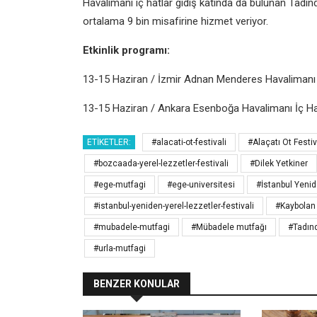
Havalimanı iç hatlar gidiş katında da bulunan Tadı
ortalama 9 bin misafirine hizmet veriyor.
Etkinlik programı:
13-15 Haziran / İzmir Adnan Menderes Havalimanı İ
13-15 Haziran / Ankara Esenboğa Havalimanı İç Hat
ETIKETLER:
#alacati-ot-festivali
#Alaçatı Ot Festiv
#bozcaada-yerel-lezzetler-festivali
#Dilek Yetkiner
#ege-mutfagi
#ege-universitesi
#İstanbul Yenid
#istanbul-yeniden-yerel-lezzetler-festivali
#Kaybolan 
#mubadele-mutfagi
#Mübadele mutfağı
#Tadın
#urla-mutfagi
BENZER KONULAR