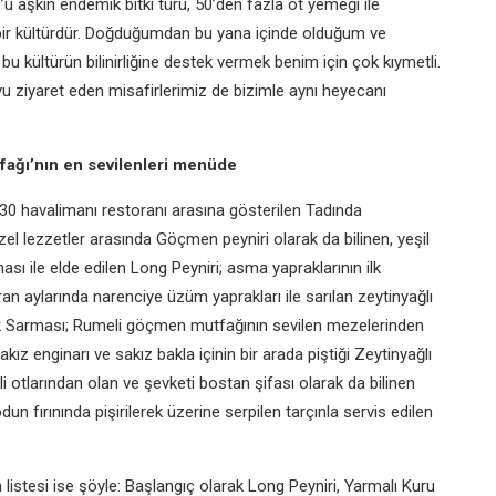
aşkın endemik bitki türü, 50’den fazla ot yemeği ile
ir kültürdür. Doğduğumdan bu yana içinde olduğum ve
bu kültürün bilinirliğine destek vermek benim için çok kıymetli.
 ziyaret eden misafirlerimiz de bizimle aynı heyecanı
utfağı’nın en sevilenleri menüde
 30 havalimanı restoranı arasına gösterilen Tadında
 lezzetler arasında Göçmen peyniri olarak da bilinen, yeşil
ası ile elde edilen Long Peyniri; asma yapraklarının ilk
ran aylarında narenciye üzüm yaprakları ile sarılan zeytinyağlı
aprak Sarması; Rumeli göçmen mutfağının sevilen mezelerinden
kız enginarı ve sakız bakla içinin bir arada piştiği Zeytinyağlı
li otlarından olan ve şevketi bostan şifası olarak da bilinen
n fırınında pişirilerek üzerine serpilen tarçınla servis edilen
istesi ise şöyle: Başlangıç olarak Long Peyniri, Yarmalı Kuru