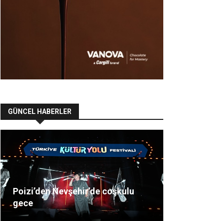
GÜNCEL HABERLER
Poizi’den Nevşehir’de coşkulu
gece