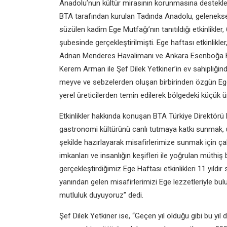
Anadolu’nun kültür mirasının korunmasına destekle
BTA tarafından kurulan Tadında Anadolu, geleneksel 
süzülen kadim Ege Mutfağı’nın tanıtıldığı etkinlikl
şubesinde gerçekleştirilmişti. Ege haftası etkinlikl
Adnan Menderes Havalimanı ve Ankara Esenboğa Ha
Kerem Arman ile Şef Dilek Yetkiner’in ev sahipliğin
meyve ve sebzelerden oluşan birbirinden özgün Ege 
yerel üreticilerden temin edilerek bölgedeki küçük ür
Etkinlikler hakkında konuşan BTA Türkiye Direktö
gastronomi kültürünü canlı tutmaya katkı sunmak, u
şekilde hazırlayarak misafirlerimize sunmak için ça
imkanları ve insanlığın keşifleri ile yoğrulan müthiş bi
gerçekleştirdiğimiz Ege Haftası etkinlikleri 11 yıld
yanından gelen misafirlerimizi Ege lezzetleriyle bul
mutluluk duyuyoruz” dedi.
Şef Dilek Yetkiner ise, “Geçen yıl olduğu gibi bu yıl