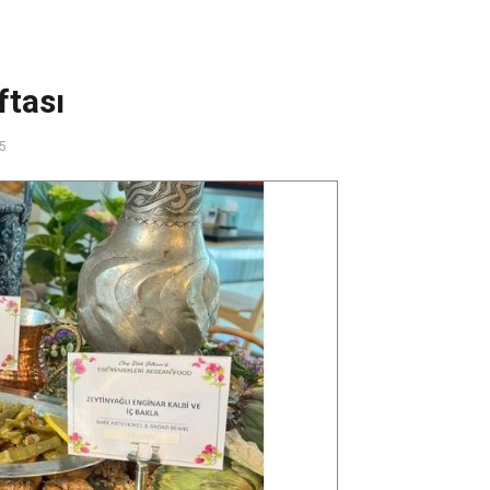
ftası
05