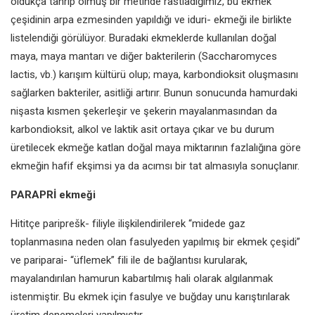
oldukça tahrip olmuş bir
metinde rastladığımız, bu ekmek
çeşidinin arpa ezmesinden
yapıldığı ve iduri- ekmeği ile birlikte
listelendiği görülüyor. Buradaki
ekmeklerde kullanılan doğal
maya,
maya mantarı ve diğer bakterilerin
(Saccharomyces
lactis, vb.) karışım
kültürü olup; maya, karbondioksit
oluşmasını
sağlarken bakteriler, asitliği
artırır. Bunun sonucunda hamurdaki
nişasta kısmen şekerleşir ve şekerin
mayalanmasından da
karbondioksit,
alkol ve laktik asit ortaya çıkar ve bu
durum
üretilecek ekmeğe katlan
doğal maya miktarının fazlalığına göre
ekmeğin hafif ekşimsi ya da acımsı bir
tat almasıyla sonuçlanır.
PAR
APRİ
ekmeği
Hititçe pariprešk- filiyle ilişkilendirilerek
“midede gaz
toplanmasına neden
olan fasulyeden yapılmış bir ekmek
çeşidi”
ve pariparai- “üflemek” fili ile
de bağlantısı kurularak,
mayalandırılan
hamurun kabartılmış hali olarak
algılanmak
istenmiştir. Bu ekmek için
fasulye ve buğday unu karıştırılarak