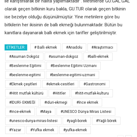
ile karıştırılarak bir halita yapılmaktadır”.
Metinlerde GÚ.GAL.GAL
olarak geçen
bitkinin kuru bakla, GU.TUR olarak
geçen bitkinin
ise bezelye olduğu
düşünülmüştür. Yine metinlere
göre bu
bitkilerin her ikisinin de ballı
ekmeği bulunmaktadır. Bütün bu
kanıtlara dayanarak ballı ekmek için
tarifler geliştirilmiştir.
ETIKETLER:
# Ballı ekmek
#Anadolu
#Araştırmacı
#Asuman Dokgöz
#asuman-dokgoz
#balli-ekmek
#Beslenme Eğitimi
#Beslenme Eğitimi Uzmanı
#beslenme-egitimi
#beslenme-egitimi-uzmani
#Ekmek çeşitleri
#ekmek-cesitleri
#Gastronomi
#Hitit mutfak kültürü
#Hititler
#hitit-mutfak-kulturu
#İDURİ- EKMEĞİ
#iduri-ekmegi
#İnce ekmek
#ince-ekmek
#Maya
#UNESCO Dünya Miras Listesi
#unesco-dunya-miras-listesi
#yagli-borek
#Yağlı börek
#Yazar
#Yufka ekmek
#yufka-ekmek