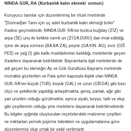
NINDA.GUR,.RA
(Kurbanlık kalın ekmek/
somun)
Koruyucu tanrılar için düzenlenmiş bir
ritüel metninde
“[Sonrad]an Tanrı için
üç adet kurbanlık kalın ekmeği böler”
ifadesi geçmektedir.
NINDA.GUR.
RA’nın kızılca buğday (ZÍZ) ve
arpa (ŠE)
unu ile birlikte nemli un (ZÍ.DA.DURU)
dan imal edildiği;
içine de arpa
ezmesi (BA.BA.ZA), peynir (GA.KIN.
AG), incir (GIŠ
PEŠ) ve yağ (İ) gibi katkı
maddelerinin katıldığı, metinlerde
geçen
ifadelere dayanarak
belirtilebilir. Bayramlarla ilgili
metinlerde de
adı geçen bu ekmeğin
Ay ve Gök Gürültüsü Bayramı
metninde
mızrakla gösterilen ve
Pala şehri kapısıyla ilişkili olan NINDA.
GUR, RA’nın küçük (TUR), büyük (GAL)
ve uzun (GÍD.DA) gibi bazı
ölçü ve
şekillerde yapıldığı anlaşılmakta; geniş,
parlak, ağır gibi
yan ürünleri olduğu
görülmekte; ayrıca siyah, beyaz, tatlı
ve ekşi
gibi çeşitlerinin olduğu yine
metinlere dayanarak belirtilmektedir.
Bu bilgiler ışığında oluşturulan
reçetelerdeki malzeme çeşitleri
ve
miktarları yemek pişirme teknikleri ve
uygulamalarına göre
düzenlenmiş
olup ortak bir şekil verilmiştir.