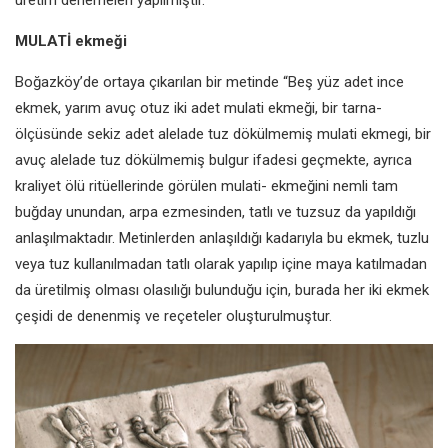
üretim denemeleri yapılmıştır.
MULATİ ekmeği
Boğazköy’de ortaya çıkarılan bir
metinde “Beş yüz adet ince
ekmek,
yarım avuç otuz iki adet mulati
ekmeği, bir tarna-
ölçüsünde sekiz
adet alelade tuz dökülmemiş
mulati ekmegi, bir
avuç alelade tuz
dökülmemiş bulgur ifadesi geçmekte,
ayrıca
kraliyet ölü ritüellerinde görülen
mulati- ekmeğini nemli tam
buğday
unundan, arpa ezmesinden, tatlı ve
tuzsuz da yapıldığı
anlaşılmaktadır.
Metinlerden anlaşıldığı kadarıyla bu
ekmek, tuzlu
veya tuz kullanılmadan
tatlı olarak yapılıp içine maya
katılmadan
da üretilmiş olması
olasılığı bulunduğu için, burada her
iki ekmek
çeşidi de denenmiş ve
reçeteler oluşturulmuştur.