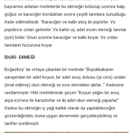
bayramını anlatan metinlerde
bu ekmeğin bölünüp üzerine kalp,
göğüs ve karaciğer konduktan
sonra çeşitli tanrılara sunulduğu
ifade edilmektedir. “Karaciğeri ve
kalbi ateş ile pişirirler. Ve
pişirilince
onları getirirler. Ve kahin üç adet incen
ekmeği tanrılar
(için) böler. Onun
üzerine karaciğer ve kalbi koyar. Ve
onları
tanrıların huzuruna koyar.
İDURİ- EKMEĞİ
Boğazköy’ de ortaya çıkarılan bir
metinde “Büyükbabanın
sarayından
bir adet koyun, bir adet avuç
dolusu (iyi cins) undan
(imal edilmiş)
iduri-ekmeği ve ince ekmekleri
alırlar...” ifadesine
rastlanmıştır. Hitit
metinlerinde geçen “Koyun yağını bir
avuç
arpa ezmesi ile karıştırırlar ve iki
adet iduri-ekmeği yaparlar”
ifadesi
bu ekmeğin iç yağı katkılı olarak da
yapılabileceğini
gösterdiğinden, buna
uygun denemeler gerçekleştirilmiş ve
t
arifler üretilmiştir.