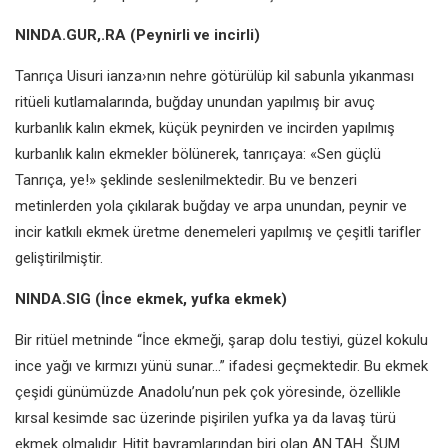
NINDA.GUR,.RA
(Peynirli ve incirli)
Tanrıça Uisuri ianza›nın nehre
götürülüp kil sabunla yıkanması
ritüeli
kutlamalarında, buğday unundan
yapılmış bir avuç
kurbanlık kalın
ekmek, küçük peynirden ve incirden
yapılmış
kurbanlık kalın ekmekler
bölünerek, tanrıçaya: «Sen güçlü
Tanrıça, ye!» şeklinde seslenilmektedir.
Bu ve benzeri
metinlerden yola
çıkılarak buğday ve arpa unundan,
peynir ve
incir katkılı ekmek üretme
denemeleri yapılmış ve çeşitli tarifler
geliştirilmiştir.
NINDA.SIG
(İnce ekmek, yufka ekmek)
Bir ritüel metninde “İnce ekmeği,
şarap dolu testiyi, güzel kokulu
ince
yağı ve kırmızı yünü sunar...” ifadesi
geçmektedir. Bu ekmek
çeşidi
günümüzde Anadolu’nun pek çok
yöresinde, özellikle
kırsal kesimde
sac üzerinde pişirilen yufka ya da
lavaş türü
ekmek olmalıdır. Hitit
bayramlarından biri olan AN.TAH.
ŠUM