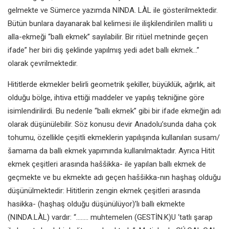
gelmekte
ve Sümerce yazımda NINDA.
LÀL ile gösterilmektedir.
Bütün
bunlara dayanarak bal kelimesi ile
ilişkilendirilen malliti u
alla-ekmeği
“ballı ekmek” sayılabilir. Bir ritüel
metninde geçen
ifade” her biri diş
şeklinde yapılmış yedi adet ballı
ekmek...”
olarak çevrilmektedir.
Hititlerde ekmekler belirli geometrik
şekiller, büyüklük, ağırlık, ait
olduğu
bölge, ihtiva ettiği maddeler ve yapılış
tekniğine göre
isimlendirilirdi. Bu
nedenle “ballı ekmek” gibi bir ifade
ekmeğin adı
olarak düşünülebilir.
Söz konusu devir Anadolu’sunda
daha çok
tohumu, özellikle çeşitli
ekmeklerin yapılışında kullanılan
susam/
šamama da ballı ekmek
yapımında kullanılmaktadır. Ayrıca
Hitit
ekmek çeşitleri arasında
haššikka- ile yapılan ballı ekmek
de
geçmekte ve bu ekmekte adı
geçen haššikka-nın haşhaş olduğu
düşünülmektedir: Hititlerin zengin
ekmek çeşitleri arasında
hasikka-
(haşhaş olduğu düşünülüyor)’lı ballı
ekmekte
(NINDA.LÀL) vardır: “........
muhtemelen (GESTİN.K)U ‘tatlı şarap