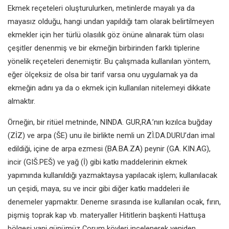
Ekmek reçeteleri oluşturulurken,
metinlerde mayalı ya da
mayasız
olduğu, hangi undan yapıldığı tam
olarak belirtilmeyen
ekmekler için
her türlü olasılık göz önüne alınarak
tüm olası
çeşitler denenmiş ve bir
ekmeğin birbirinden farklı
tiplerine
yönelik reçeteleri denemiştir. Bu
çalışmada kullanılan yöntem,
eğer
ölçeksiz de olsa bir tarif varsa onu
uygulamak ya da
ekmeğin adını ya
da o ekmek için kullanılan nitelemeyi
dikkate
almaktır.
Örneğin, bir ritüel metninde, NINDA.
GUR,RA.’nın kızılca buğday
(ZİZ) ve
arpa (ŠE) unu ile birlikte nemli un
ZÌ.DA.DURU’dan imal
edildiği, içine de
arpa ezmesi (BA.BA.ZA) peynir (GA.
KIN.AG),
incir (GIŠ.PEŠ) ve yağ (İ) gibi
katkı maddelerinin ekmek
yapımında
kullanıldığı yazmaktaysa yapılacak
işlem; kullanılacak
un çeşidi, maya,
su ve incir gibi diğer katkı maddeleri
ile
denemeler yapmaktır. Deneme
sırasında ise kullanılan ocak, fırın,
pişmiş toprak kap vb. materyaller
Hititlerin başkenti Hattuşa
bölgesi yani
günümüz Çorum köyleri incelenerek
yeniden