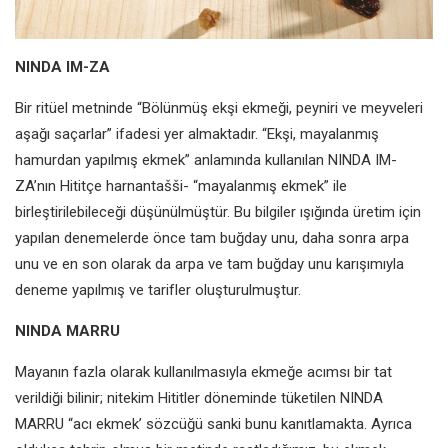
NINDA IM-ZA
Bir ritüel metninde “Bölünmüş ekşi
ekmeği, peyniri ve meyveleri
aşağı
saçarlar” ifadesi yer almaktadır.
“Ekşi, mayalanmış
hamurdan
yapılmış ekmek” anlamında
kullanılan NINDA IM-
ZA’nın Hititçe
harnantašši- “mayalanmış ekmek”
ile
birleştirilebileceği düşünülmüştür.
Bu bilgiler ışığında üretim için
yapılan
denemelerde önce tam buğday
unu, daha sonra arpa
unu ve en son
olarak da arpa ve tam buğday unu
karışımıyla
deneme yapılmış ve tarifler
oluşturulmuştur.
NINDA MARRU
Mayanın fazla olarak kullanılmasıyla
ekmeğe acımsı bir tat
verildiği
bilinir; nitekim Hititler döneminde
tüketilen NINDA
MARRU “acı ekmek’
sözcüğü sanki bunu kanıtlamakta.
Ayrıca