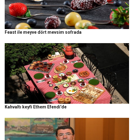
Feast ile meyve dört mevsim sofrada
Kahvaltı keyfi Ethem Efendi’de