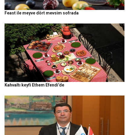
Feast ile meyve dört mevsim sofrada
Kahvaltı keyfi Ethem Efendi’de