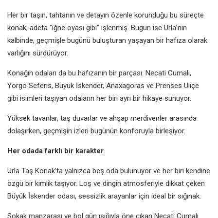
Her bir taşın, tahtanın ve detayın özenle korunduğu bu süreçte
konak, adeta “iğne oyası gibi” işlenmiş. Bugün ise Urla’nın
kalbinde, geçmişle bugünü buluşturan yaşayan bir hafıza olarak
varlığını sürdürüyor.
Konağın odaları da bu hafızanın bir parçası. Necati Cumalı,
Yorgo Seferis, Büyük İskender, Anaxagoras ve Prenses Uliçe
gibi isimleri taşıyan odaların her biri ayrı bir hikaye sunuyor.
Yüksek tavanlar, taş duvarlar ve ahşap merdivenler arasında
dolaşırken, geçmişin izleri bugünün konforuyla birleşiyor.
Her odada farklı bir karakter
Urla Taş Konak’ta yalnızca beş oda bulunuyor ve her biri kendine
özgü bir kimlik taşıyor. Loş ve dingin atmosferiyle dikkat çeken
Büyük İskender odası, sessizlik arayanlar için ideal bir sığınak.
Sokak manzarası ve bol gün ışığıyla öne çıkan Necati Cumalı