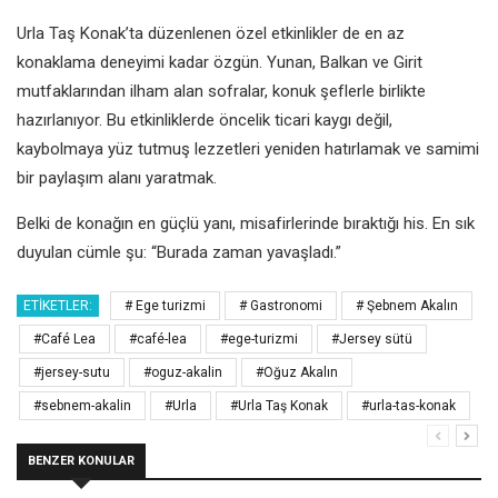
Urla Taş Konak’ta düzenlenen özel etkinlikler de en az
konaklama deneyimi kadar özgün. Yunan, Balkan ve Girit
mutfaklarından ilham alan sofralar, konuk şeflerle birlikte
hazırlanıyor. Bu etkinliklerde öncelik ticari kaygı değil,
kaybolmaya yüz tutmuş lezzetleri yeniden hatırlamak ve samimi
bir paylaşım alanı yaratmak.
Belki de konağın en güçlü yanı, misafirlerinde bıraktığı his. En sık
duyulan cümle şu: “Burada zaman yavaşladı.”
ETIKETLER:
# Ege turizmi
# Gastronomi
# Şebnem Akalın
#Café Lea
#café-lea
#ege-turizmi
#Jersey sütü
#jersey-sutu
#oguz-akalin
#Oğuz Akalın
#sebnem-akalin
#Urla
#Urla Taş Konak
#urla-tas-konak
BENZER KONULAR