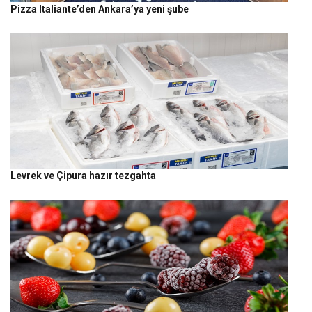
Pizza Italiante’den Ankara’ya yeni şube
Levrek ve Çipura hazır tezgahta