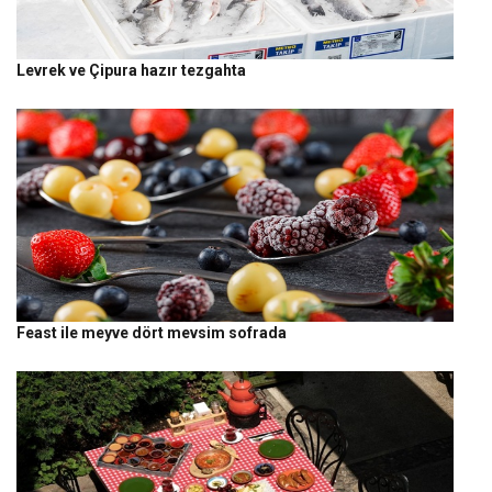
Levrek ve Çipura hazır tezgahta
Feast ile meyve dört mevsim sofrada