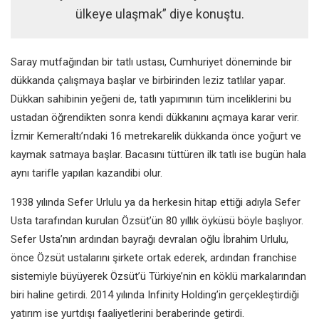
ülkeye ulaşmak” diye konuştu.
Saray mutfağından bir tatlı ustası, Cumhuriyet döneminde bir
dükkanda çalışmaya başlar ve birbirinden leziz tatlılar yapar.
Dükkan sahibinin yeğeni de, tatlı yapımının tüm inceliklerini bu
ustadan öğrendikten sonra kendi dükkanını açmaya karar verir.
İzmir Kemeraltı’ndaki 16 metrekarelik dükkanda önce yoğurt ve
kaymak satmaya başlar. Bacasını tüttüren ilk tatlı ise bugün hala
aynı tarifle yapılan kazandibi olur.
1938 yılında Sefer Urlulu ya da herkesin hitap ettiği adıyla Sefer
Usta tarafından kurulan Özsüt’ün 80 yıllık öyküsü böyle başlıyor.
Sefer Usta’nın ardından bayrağı devralan oğlu İbrahim Urlulu,
önce Özsüt ustalarını şirkete ortak ederek, ardından franchise
sistemiyle büyüyerek Özsüt’ü Türkiye’nin en köklü markalarından
biri haline getirdi. 2014 yılında Infinity Holding’in gerçekleştirdiği
yatırım ise yurtdışı faaliyetlerini beraberinde getirdi.