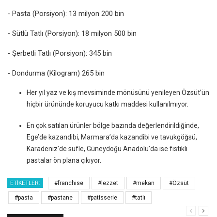
- Pasta (Porsiyon): 13 milyon 200 bin
- Sütlü Tatlı (Porsiyon): 18 milyon 500 bin
- Şerbetli Tatlı (Porsiyon): 345 bin
- Dondurma (Kilogram) 265 bin
Her yıl yaz ve kış mevsiminde mönüsünü yenileyen Özsüt’ün
hiçbir ürününde koruyucu katkı maddesi kullanılmıyor.
En çok satılan ürünler bölge bazında değerlendirildiğinde,
Ege’de kazandibi, Marmara’da kazandibi ve tavukgöğsü,
Karadeniz’de sufle, Güneydoğu Anadolu’da ise fıstıklı
pastalar ön plana çıkıyor.
ETIKETLER:
#franchise
#lezzet
#mekan
#Özsüt
#pasta
#pastane
#patisserie
#tatlı