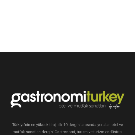
Türkiye’nin en yüksek tirajlı ilk 10 dergisi arasında yer alan otel ve
mutfak sanatları dergisi Gastronomi, turizm ve turizm endüstrisi