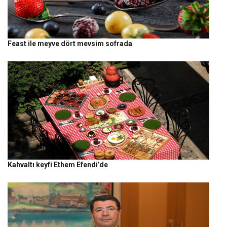
Feast ile meyve dört mevsim sofrada
Kahvaltı keyfi Ethem Efendi’de