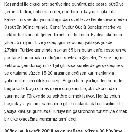
Kazandibi ile çıktığı tatlı serüvenine günümüzde pasta, sütlü ve
şerbetli tatlılar, unlu mamuller, dondurma, kaymak, çikolata,
kahve, Türk ve dünya mutfağından özel lezzetler ile devam eden
Özsüt’ün 80'inci yılında, Genel Müdür Güçlü Şeneler, marka ve
sektör hakkında değerlendirmelerde bulundu. Ev dışı tüketimin
yılda 55 milyar TL’ye yaklaştığını ve bunun yaklaşık yüzde
27’sinin Türkiye genelinde sayıları 65 bini bulan cafe, restoran ve
pastane harcamaları olduğunu söyleyen Şeneler, “Yeme - içme
sektörü, geri dönüşün 2-4 yıl gibi kısa sürelerde gerçekleşmesi
ve ortalama yüzde 15-20 arasında değişen kar marjlarıyla
yatırımcılar için oldukça cazip. Bugün hem yurtiçinden hem de
başta Orta Doğu olmak üzere dünyanın birçok noktasından
yatırımcılar Türkiye’de bu sektöre girmek istiyor. Henüz yolun
başındayız, yatırım, satın alma gibi konularda daha disipliner bir
yapıya kavuştuğumuzda Türkiye’nin gastronomi turizmiyle örnek
bir ülke olacağına inancımız tam” dedi.
80'inci yıl hedefi; 200’ü aşkın mağaza, yüzde 30 büyüme