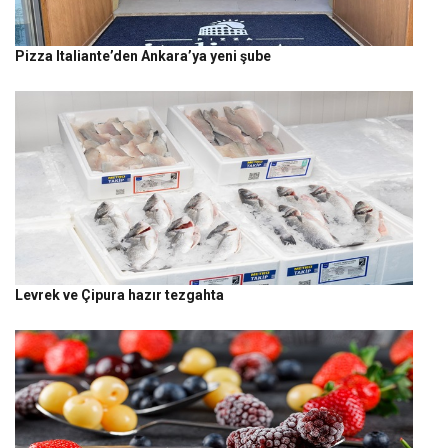
Pizza Italiante’den Ankara’ya yeni şube
Levrek ve Çipura hazır tezgahta