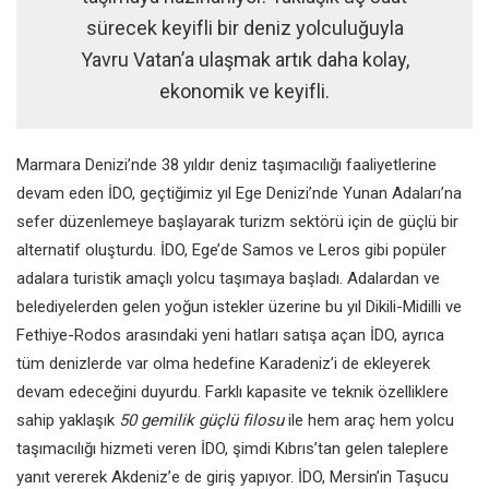
sürecek keyifli bir deniz yolculuğuyla
Yavru Vatan’a ulaşmak artık daha kolay,
ekonomik ve keyifli.
Marmara Denizi’nde 38 yıldır deniz taşımacılığı faaliyetlerine
devam eden
İDO
, geçtiğimiz yıl
Ege Denizi’nde
Yunan Adaları’na
sefer düzenlemeye başlayarak turizm sektörü için de güçlü bir
alternatif oluşturdu.
İDO
, Ege’de
Samos ve Leros
gibi popüler
adalara turistik amaçlı yolcu taşımaya başladı. Adalardan ve
belediyelerden gelen yoğun istekler üzerine bu yıl
Dikili-Midilli
ve
Fethiye-Rodos
arasındaki yeni hatları satışa açan
İDO
, ayrıca
tüm denizlerde var olma hedefine Karadeniz’i de ekleyerek
devam edeceğini duyurdu. Farklı kapasite ve teknik özelliklere
sahip yaklaşık
50 gemilik güçlü filosu
ile hem araç hem yolcu
taşımacılığı hizmeti veren
İDO
, şimdi Kıbrıs’tan gelen taleplere
yanıt vererek
Akdeniz’
e de giriş yapıyor.
İDO, Mersin’in Taşucu