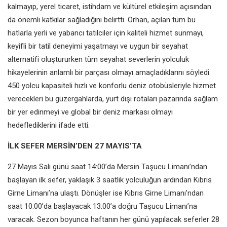
kalmayıp, yerel ticaret, istihdam ve kültürel etkileşim açısından
da önemli katkılar sağladığını belirtti. Orhan, açılan tüm bu
hatlarla yerli ve yabancı tatilciler için kaliteli hizmet sunmayı,
keyifli bir tatil deneyimi yaşatmayı ve uygun bir seyahat
alternatifi oluştururken tüm seyahat severlerin yolculuk
hikayelerinin anlamlı bir parçası olmayı amaçladıklarını söyledi.
450 yolcu kapasiteli hızlı ve konforlu deniz otobüsleriyle hizmet
verecekleri bu güzergahlarda, yurt dışı rotaları pazarında sağlam
bir yer edinmeyi ve global bir deniz markası olmayı
hedeflediklerini ifade etti.
İLK SEFER MERSİN’DEN 27 MAYIS’TA
27 Mayıs Salı günü saat 14:00’da Mersin Taşucu Limanı’ndan
başlayan ilk sefer, yaklaşık 3 saatlik yolculuğun ardından Kıbrıs
Girne Limanı’na ulaştı. Dönüşler ise Kıbrıs Girne Limanı’ndan
saat 10:00’da başlayacak 13:00’a doğru Taşucu Limanı’na
varacak. Sezon boyunca haftanın her günü yapılacak seferler 28