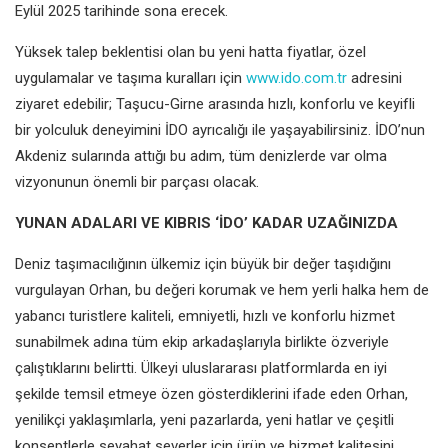
Eylül 2025 tarihinde sona erecek.
Yüksek talep beklentisi olan bu yeni hatta fiyatlar, özel
uygulamalar ve taşıma kuralları için
www.ido.com.tr
adresini
ziyaret edebilir; Taşucu-Girne arasında hızlı, konforlu ve keyifli
bir yolculuk deneyimini İDO ayrıcalığı ile yaşayabilirsiniz. İDO’nun
Akdeniz sularında attığı bu adım, tüm denizlerde var olma
vizyonunun önemli bir parçası olacak.
YUNAN ADALARI VE KIBRIS ‘İDO’ KADAR UZAĞINIZDA
Deniz taşımacılığının ülkemiz için büyük bir değer taşıdığını
vurgulayan Orhan, bu değeri korumak ve hem yerli halka hem de
yabancı turistlere kaliteli, emniyetli, hızlı ve konforlu hizmet
sunabilmek adına tüm ekip arkadaşlarıyla birlikte özveriyle
çalıştıklarını belirtti. Ülkeyi uluslararası platformlarda en iyi
şekilde temsil etmeye özen gösterdiklerini ifade eden Orhan,
yenilikçi yaklaşımlarla, yeni pazarlarda, yeni hatlar ve çeşitli
konseptlerle seyahat severler için ürün ve hizmet kalitesini