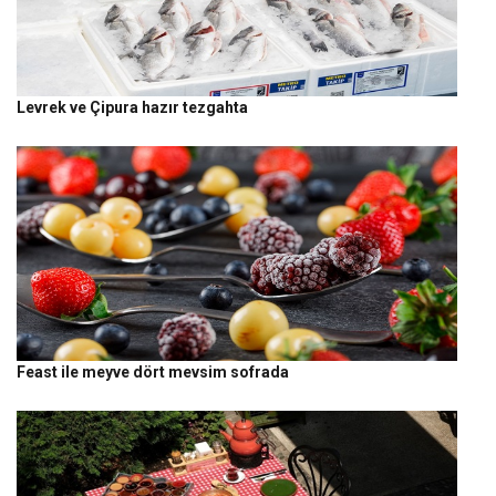
Levrek ve Çipura hazır tezgahta
Feast ile meyve dört mevsim sofrada