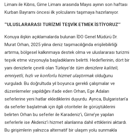
Limanı ile
Kıbrıs, Girne Limanı
arasında
Mayıs
ayının son haftası
Kurban Bayramı
öncesi ilk yolcularını taşımaya hazırlanıyor.
‘’ULUSLARARASI TURİZMİ TEŞVİK ETMEK İSTİYORUZ’’
Konuya ilişkin açıklamalarda bulunan İDO Genel Müdürü Dr.
Murat Orhan, 2025 yılına deniz taşımacılığında erişilebilirliği
artırma, bölgesel kalkınmaya destek olma ve uluslararası turizmi
teşvik etme vizyonuyla başladıklarını belirtti. Hedeflerinin, dört bir
yanı denizlerle çevrili olan Türkiye'de
tüm denizlere kaliteli,
emniyetli, hızlı ve konforlu hizmet ulaştırmak
olduğunu
vurguladı. Bu doğrultuda yıl boyunca gerekli çalışmalar ve
düzenlemeler yapıldığını ifade eden Orhan, Ege Adaları
seferlerine yeni hatlar eklediklerini duyurdu. Ayrıca, Bulgaristan’a
da seferler başlatmak için ilgili otoriteler ile görüştüklerini
belirten Orhan bu seferler ile Karadeniz’i, Girne’ye yapılan
seferlerle ise Akdeniz’i hizmet alanlarına dahil ettiklerini aktardı.
Bu girişimlerin yalnızca alternatif bir ulaşım yolu sunmakla