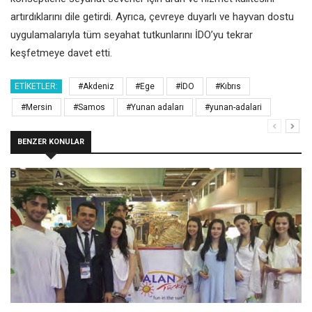
artırdıklarını dile getirdi. Ayrıca, çevreye duyarlı ve hayvan dostu
uygulamalarıyla tüm seyahat tutkunlarını İDO’yu tekrar
keşfetmeye davet etti.
ETIKETLER:
#Akdeniz
#Ege
#İDO
#Kıbrıs
#Mersin
#Samos
#Yunan adaları
#yunan-adalari
BENZER KONULAR