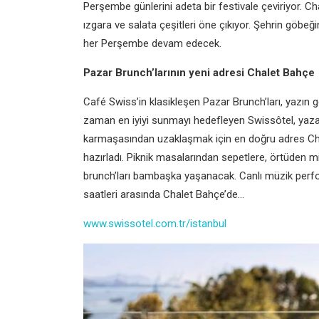
Perşembe günlerini adeta bir festivale çeviriyor. C
ızgara ve salata çeşitleri öne çıkıyor. Şehrin göbeğ
her Perşembe devam edecek.
Pazar Brunch’larının yeni adresi Chalet Bahçe
Café Swiss’in klasikleşen Pazar Brunch’ları, yazın g
zaman en iyiyi sunmayı hedefleyen Swissôtel, yaza ö
karmaşasından uzaklaşmak için en doğru adres Chal
hazırladı. Piknik masalarından sepetlere, örtüden m
brunch’ları bambaşka yaşanacak. Canlı müzik perfor
saatleri arasında Chalet Bahçe’de…
www.swissotel.com.tr/istanbul