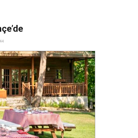
hçe’de
44