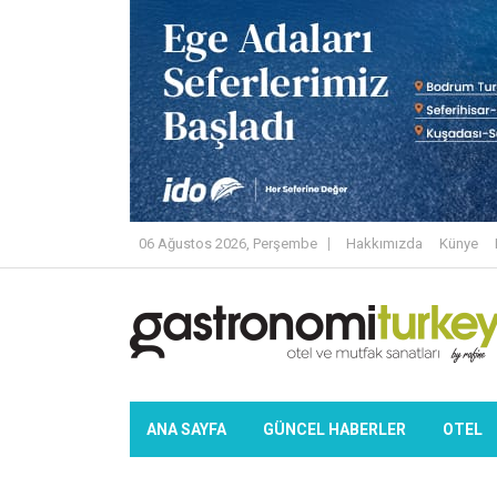
06 Ağustos 2026, Perşembe
Hakkımızda
Künye
ANA SAYFA
GÜNCEL HABERLER
OTEL