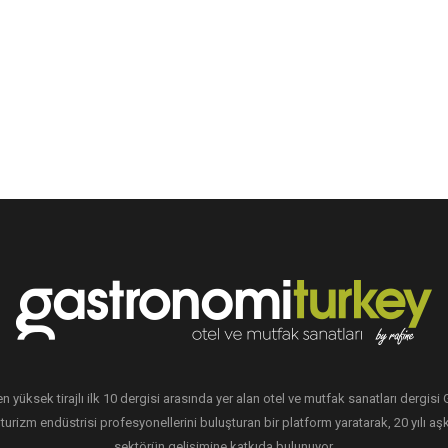
en yüksek tirajlı ilk 10 dergisi arasında yer alan otel ve mutfak sanatları dergis
 turizm endüstrisi profesyonellerini buluşturan bir platform yaratarak, 20 yılı aşk
sektörün gelişimine katkıda bulunuyor.