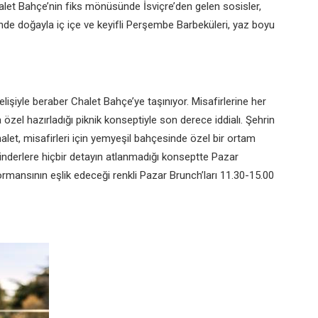
halet Bahçe’nin fiks mönüsünde İsviçre’den gelen sosisler,
inde doğayla iç içe ve keyifli Perşembe Barbeküleri, yaz boyu
elişiyle beraber Chalet Bahçe’ye taşınıyor. Misafirlerine her
zel hazırladığı piknik konseptiyle son derece iddialı. Şehrin
et, misafirleri için yemyeşil bahçesinde özel bir ortam
inderlere hiçbir detayın atlanmadığı konseptte Pazar
mansının eşlik edeceği renkli Pazar Brunch’ları 11.30-15.00