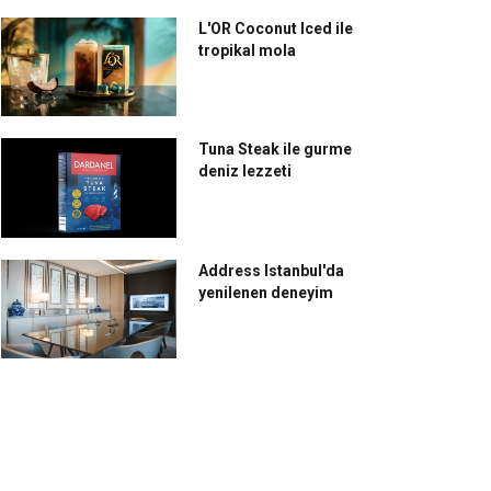
L'OR Coconut Iced ile
tropikal mola
Tuna Steak ile gurme
deniz lezzeti
Address Istanbul'da
yenilenen deneyim
de Concept, alışılmışın
Le Pain Quotidien, lezzet
şında bir deneyim
tutkusundan ilham alıyor
nuyor