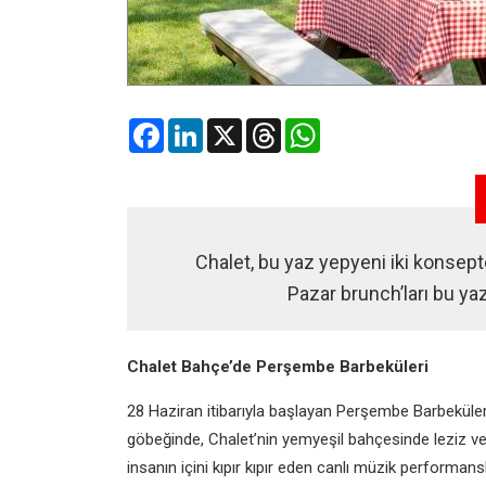
Facebook
LinkedIn
X
Threads
WhatsApp
Chalet, bu yaz yepyeni iki konsep
Pazar brunch’ları bu ya
Chalet Bahçe’de Perşembe Barbeküleri
28 Haziran itibarıyla başlayan Perşembe Barbeküleri,
göbeğinde, Chalet’nin yemyeşil bahçesinde leziz ve
insanın içini kıpır kıpır eden canlı müzik performans