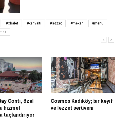
#Chalet
#kahvaltı
#lezzet
#mekan
#menü
mek
ay Conti, özel
Cosmos Kadıköy; bir keyif
Co
u hizmet
ve lezzet serüveni
dı
la taçlandırıyor
su