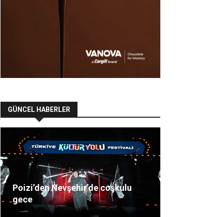
GÜNCEL HABERLER
Poizi’den Nevşehir’de coşkulu
gece