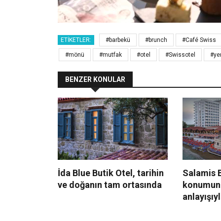
ETIKETLER:
#barbekü
#brunch
#Café Swiss
#mönü
#mutfak
#otel
#Swissotel
#ye
BENZER KONULAR
İda Blue Butik Otel, tarihin
Salamis B
ve doğanın tam ortasında
konumun
anlayışıy