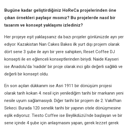
Bugüne kadar geliştirdiğiniz HoReCa projelerinden öne
çıkan örnekleri paylaşır mısınız? Bu projelerde nasıl bir
tasarım ve konsept yaklaşımı izlediniz?
Her projeye eşit yaklaşsanız da bazı projeler gönlünüzde ayrı yer
ediyor. Kazakistan Nan Cakes Bakes ilk yurt dışı projem olarak
dört sene 3 şube ile ayrı bir yere sahipken, Reset Coffee DJ
konsepti ile en eğlenceli konseptlerinden biriydi. Naide Kayseri
ise Anadolu’da ‘nadide’ bir proje olarak inci gibi değerli sağlıklı ve
değerli bir konsept oldu.
En son açılan dükkanım ise Asri 1911 bir dönüşüm projesi
olarak tarih kokan 4. nesil için yenilediğim tarihi bir markanın yeni
nesile uyum sağlamasıydı. Diğer tarihi bir projem de 2. Vakıfhan
Sirkeci. Burada 120 senelik tarihi bir yapının otele dönüşmesine
eşlik ediyoruz. Tiesto Coffee ise Beylikdüzü’nde başlayan ve bir
sene içinde 4 şube için anlaşmasını yapan, gerek lezzet gerek