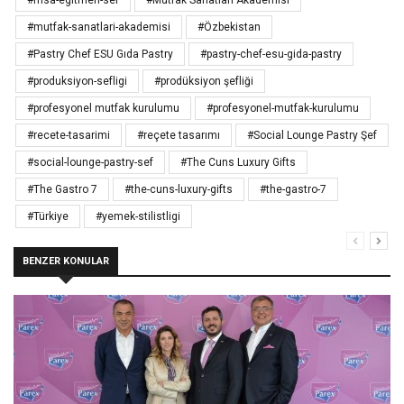
#msa-egitmen-sef
#Mutfak Sanatları Akademisi
#mutfak-sanatlari-akademisi
#Özbekistan
#Pastry Chef ESU Gıda Pastry
#pastry-chef-esu-gida-pastry
#produksiyon-sefligi
#prodüksiyon şefliği
#profesyonel mutfak kurulumu
#profesyonel-mutfak-kurulumu
#recete-tasarimi
#reçete tasarımı
#Social Lounge Pastry Şef
#social-lounge-pastry-sef
#The Cuns Luxury Gifts
#The Gastro 7
#the-cuns-luxury-gifts
#the-gastro-7
#Türkiye
#yemek-stilistligi
BENZER KONULAR