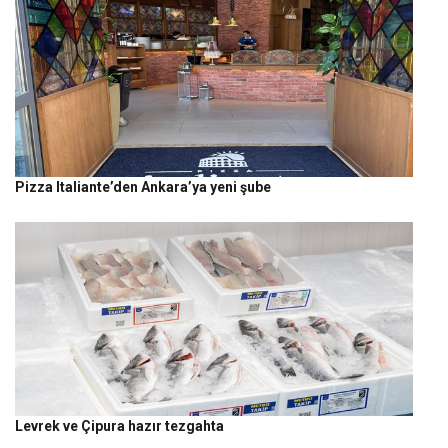
Pizza Italiante’den Ankara’ya yeni şube
Levrek ve Çipura hazır tezgahta