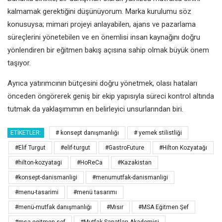
kalmamak gerektiğini düşünüyorum. Marka kurulumu söz
konusuysa; mimari projeyi anlayabilen, ajans ve pazarlama
süreçlerini yönetebilen ve en önemlisi insan kaynağını doğru
yönlendiren bir eğitmen bakış açısına sahip olmak büyük önem
taşıyor.
Ayrıca yatırımcının bütçesini doğru yönetmek, olası hataları
önceden öngörerek geniş bir ekip yapısıyla süreci kontrol altında
tutmak da yaklaşımımın en belirleyici unsurlarından biri.
ETIKETLER:
# konsept danışmanlığı
# yemek stilistliği
#Elif Turgut
#elif-turgut
#GastroFuture
#Hilton Kozyatağı
#hilton-kozyatagi
#HoReCa
#Kazakistan
#konsept-danismanligi
#menumutfak-danismanligi
#menu-tasarimi
#menü tasarımı
#menü-mutfak danışmanlığı
#Mısır
#MSA Eğitmen Şef