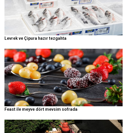
Levrek ve Çipura hazır tezgahta
Feast ile meyve dört mevsim sofrada