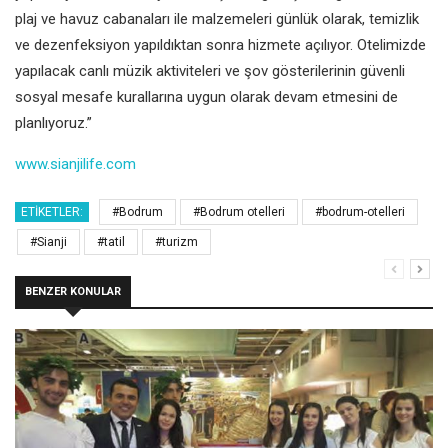
plaj ve havuz cabanaları ile malzemeleri günlük olarak, temizlik
ve dezenfeksiyon yapıldıktan sonra hizmete açılıyor. Otelimizde
yapılacak canlı müzik aktiviteleri ve şov gösterilerinin güvenli
sosyal mesafe kurallarına uygun olarak devam etmesini de
planlıyoruz.”
www.sianjilife.com
ETIKETLER:
#Bodrum
#Bodrum otelleri
#bodrum-otelleri
#Sianji
#tatil
#turizm
BENZER KONULAR