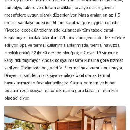
artık kişiye özel hizmet verilecek. Tüm restoranlarımızda masa,
sandalye, tabure ve oturum aralıkları, tavsiye edilen güvenli
mesafelere uygun olarak düzenleniyor. Masa araları en az 1,5
metre, sandalye arası ise 60 cm kuralına göre uygulanacaktır.
Yiyecek-içecek ünitelerimizde kullanacak tüm tabak, çatal-
kaşık-bıçak, bardak takımları UVL cihazları içerisinde dezenfekte
ediliyor. Spa ve termal kullanım alanlarımızda, termal havuzda
sıcaklık aralığı 32 ila 40 derece olduğu için Covid-19 virüsüne
karşı risk taşımıyor. Ancak sosyal mesafe kuralına göre hizmet
veriliyor. Otelimizde beş adet VIP termal havuzumuz bulunuyor.
Dileyen misafirlerimiz, kişiye ve aileye özel olarak termal
havuzlarımızdan faydalanabilecek. Sauna, hamam ve buhar
odalarımızda sosyal mesafe kuralına göre kullanım mümkün
olacak” diyor.