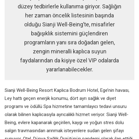
düzey tedbirlerle kullanıma giriyor. Sağlığın
her zaman öncelik listesinin başında
olduğu Sianji Well-Being’te, misafirler
bağışıklık sistemini güçlendiren
programların yanı sıra doğadan gelen,
zengin mineralli kaplıca suyun
faydalarından da kişiye özel VIP odalarda
yararlanabilecekler.
Sianji Well-Being Resort Kaplıca Bodrum Hotel, Ege’nin havası,
Ley hattı geçen enerjik konumu, dört ayrı sağlık ve diyet
programı ve ödüllü Spa hizmetine tamamlayıcı tedavi unsuru
olarak bilinen kaplıcasıyla ayrıcalıklı hizmet veriyor. Sianji Well-
Being, evlere kapanarak geçirilen, kaygı ve yoğun stres dolu
salgın travmasından arınmak isteyenlere sudan gelen şifayı
sunuyor. Otel, Dünya Sağlık Örgütünün pandemi olarak ilan ettiği