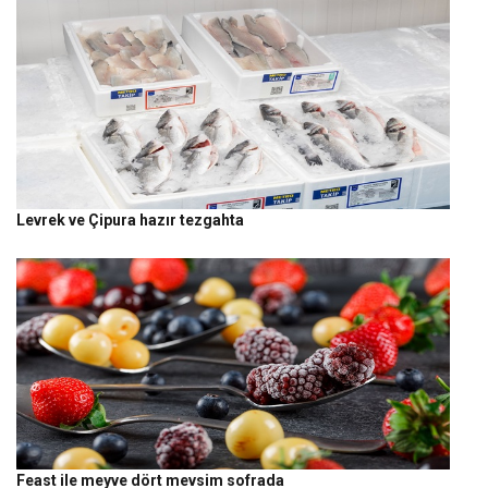
Levrek ve Çipura hazır tezgahta
Feast ile meyve dört mevsim sofrada