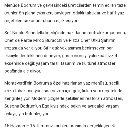
Menüde Bodrum ve çevresindeki üreticilerden temin edilen taze
ürünler ön plana çıkarken, paylaşım odaklı tabaklar ve hafif yaz
reçeteleri sezonun ruhuna eşlik ediyor.
Şef Nicole Scandella liderliğinde hazırlanan mutfak kurgusunda;
Chef de Partie Mirco Buracchi ve Pizza Chef Utku Şahin’in
imzası da yer alıyor. Sıfır atık yaklaşımını benimseyen bar
ekibiyle desteklenen deneyim, gastronomiyi yalnızca lezzet
ekseninde değil; yaşam tarzı, tasarım ve kültürel atmosfer
odağında ele alıyor.
Monteverdi’nin Bodrum’a özel hazırlanan yaz menüsü, seçili
imza tabakların yanı sıra sezon için geliştirilen yeni reçetelerle
zenginleşiyor. Modern çizgilerle şekillenen restoran atmosferi,
Susona Bodrum’un Ege kıyısındaki sakin ve ayrıcalıklı yaşam
anlayışıyla bütünleşiyor.
15 Haziran – 15 Temmuz tarihleri arasında gerçekleşecek