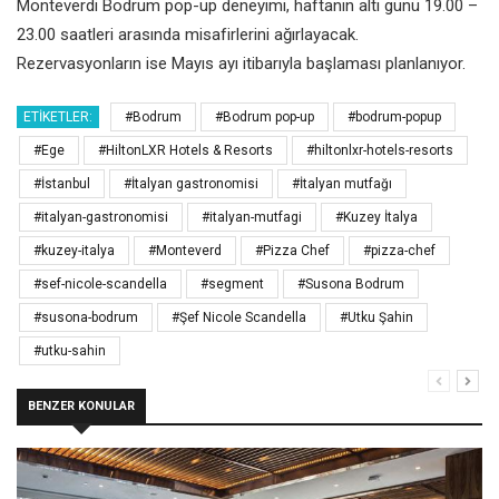
Monteverdi Bodrum pop-up deneyimi, haftanın altı günü 19.00 –
23.00 saatleri arasında misafirlerini ağırlayacak.
Rezervasyonların ise Mayıs ayı itibarıyla başlaması planlanıyor.
ETIKETLER:
#Bodrum
#Bodrum pop-up
#bodrum-popup
#Ege
#HiltonLXR Hotels & Resorts
#hiltonlxr-hotels-resorts
#İstanbul
#İtalyan gastronomisi
#İtalyan mutfağı
#italyan-gastronomisi
#italyan-mutfagi
#Kuzey İtalya
#kuzey-italya
#Monteverd
#Pizza Chef
#pizza-chef
#sef-nicole-scandella
#segment
#Susona Bodrum
#susona-bodrum
#Şef Nicole Scandella
#Utku Şahin
#utku-sahin
BENZER KONULAR