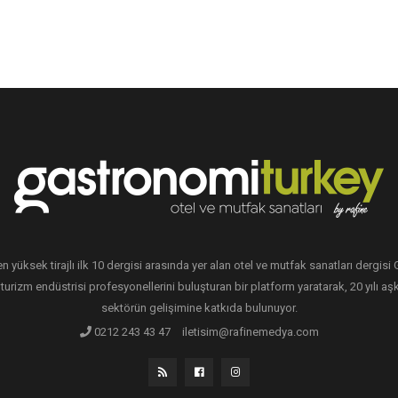
en yüksek tirajlı ilk 10 dergisi arasında yer alan otel ve mutfak sanatları dergis
 turizm endüstrisi profesyonellerini buluşturan bir platform yaratarak, 20 yılı aşk
sektörün gelişimine katkıda bulunuyor.
0212 243 43 47
iletisim@rafinemedya.com