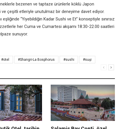
rneklerle bezenen ve taptaze ürünlerle köklü Japon
ri ve çeşitli etleriyle unutulmaz bir deneyime davet ediyor.
şliğinde “Yiyebildiğin Kadar Sushi ve Et” konseptiyle sınırsız
ezzetlerle her Cuma ve Cumartesi akşamı 18:30-22.00 saatleri
elpaze sunuyor.
#otel
#Shangri-La Bosphorus
#sushi
#suşi
utik Otel, tarihin
Salamis Bay Conti, özel
Co