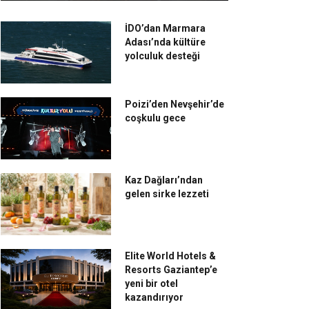
İDO’dan Marmara
Adası’nda kültüre
yolculuk desteği
Poizi’den Nevşehir’de
coşkulu gece
Kaz Dağları’ndan
gelen sirke lezzeti
Elite World Hotels &
Resorts Gaziantep’e
yeni bir otel
kazandırıyor
smos Kadıköy; bir keyif
Code Concept, alışılmışın