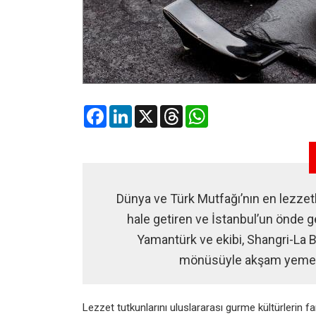
Facebook
LinkedIn
X
Threads
WhatsApp
Dünya ve Türk Mutfağı’nın en lezzetl
hale getiren ve İstanbul’un önde ge
Yamantürk ve ekibi, Shangri-La B
mönüsüyle akşam yemekle
Lezzet tutkunlarını uluslararası gurme kültürlerin f