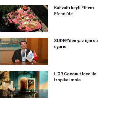
Kahvaltı keyfi Ethem
Efendi’de
SUDER'den yaz için su
uyarısı
L'OR Coconut Iced ile
tropikal mola