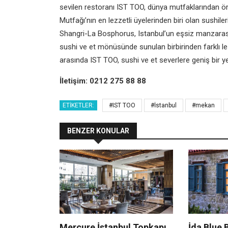
sevilen restoranı IST TOO, dünya mutfaklarından ö
Mutfağı’nın en lezzetli üyelerinden biri olan sushile
Shangri-La Bosphorus, Istanbul’un eşsiz manzarası e
sushi ve et mönüsünde sunulan birbirinden farklı l
arasında IST TOO, sushi ve et severlere geniş bir y
İletişim: 0212 275 88 88
ETIKETLER:
#IST TOO
#İstanbul
#mekan
BENZER KONULAR
Mercure İstanbul Topkapı
İda Blue B