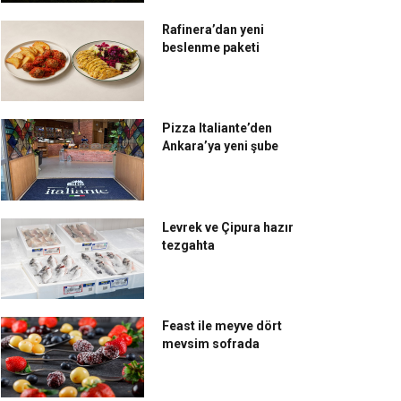
 lezzet serüveni
dışında bir deneyim
Rafinera’dan yeni
sunuyor
beslenme paketi
Pizza Italiante’den
Ankara’ya yeni şube
Levrek ve Çipura hazır
tezgahta
Feast ile meyve dört
mevsim sofrada