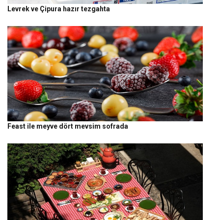
Levrek ve Çipura hazır tezgahta
Feast ile meyve dört mevsim sofrada