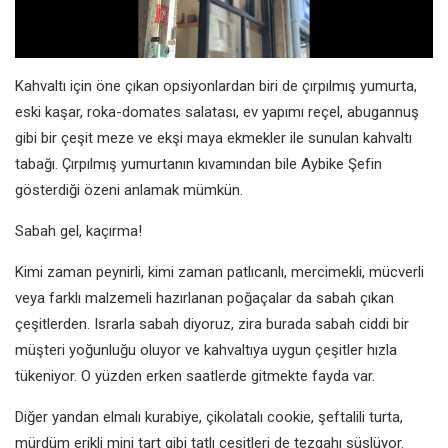
Kahvaltı için öne çıkan opsiyonlardan biri de çırpılmış yumurta,
eski kaşar, roka-domates salatası, ev yapımı reçel, abugannuş
gibi bir çeşit meze ve ekşi maya ekmekler ile sunulan kahvaltı
tabağı. Çırpılmış yumurtanın kıvamından bile Aybike Şefin
gösterdiği özeni anlamak mümkün.
Sabah gel, kaçırma!
Kimi zaman peynirli, kimi zaman patlıcanlı, mercimekli, mücverli
veya farklı malzemeli hazırlanan poğaçalar da sabah çıkan
çeşitlerden. Israrla sabah diyoruz, zira burada sabah ciddi bir
müşteri yoğunluğu oluyor ve kahvaltıya uygun çeşitler hızla
tükeniyor. O yüzden erken saatlerde gitmekte fayda var.
Diğer yandan elmalı kurabiye, çikolatalı cookie, şeftalili turta,
mürdüm erikli mini tart gibi tatlı çeşitleri de tezgahı süslüyor.