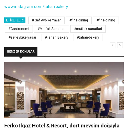
www.instagram.com/tahan.bakery
ETIKETLER:
# Şef Aybike Yaşar
#fine dining
#fine-dining
#Gastronomi
#Mutfak Sanatları
#mutfak-sanatlari
#sef-aybike-yasar
#Tahan Bakery
#tahan-bakery
BENZER KONULAR
Ferko Ilgaz Hotel & Resort, dört mevsim doğayla