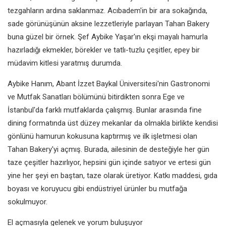
tezgahların ardına saklanmaz. Acıbadem'in bir ara sokağında,
sade görünüşünün aksine lezzetleriyle parlayan Tahan Bakery
buna güzel bir örnek. Şef Aybike Yaşar'ın ekşi mayalı hamurla
hazırladığı ekmekler, börekler ve tatlı-tuzlu çeşitler, epey bir
müdavim kitlesi yaratmış durumda.
Aybike Hanım, Abant İzzet Baykal Üniversitesi'nin Gastronomi
ve Mutfak Sanatları bölümünü bitirdikten sonra Ege ve
İstanbul'da farklı mutfaklarda çalışmış. Bunlar arasında fine
dining formatında üst düzey mekanlar da olmakla birlikte kendisi
gönlünü hamurun kokusuna kaptırmış ve ilk işletmesi olan
Tahan Bakery'yi açmış. Burada, ailesinin de desteğiyle her gün
taze çeşitler hazırlıyor, hepsini gün içinde satıyor ve ertesi gün
yine her şeyi en baştan, taze olarak üretiyor. Katkı maddesi, gıda
boyası ve koruyucu gibi endüstriyel ürünler bu mutfağa
sokulmuyor.
El açmasıyla gelenek ve yorum buluşuyor