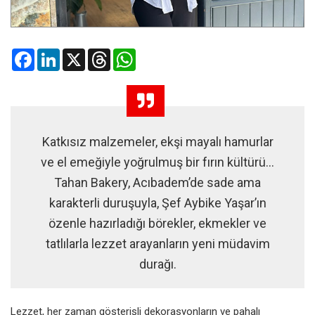
Facebook
LinkedIn
X
Threads
WhatsApp
Katkısız malzemeler, ekşi mayalı hamurlar
ve el emeğiyle yoğrulmuş bir fırın kültürü…
Tahan Bakery, Acıbadem’de sade ama
karakterli duruşuyla, Şef Aybike Yaşar’ın
özenle hazırladığı börekler, ekmekler ve
tatlılarla lezzet arayanların yeni müdavim
durağı.
Lezzet, her zaman gösterişli dekorasyonların ve pahalı