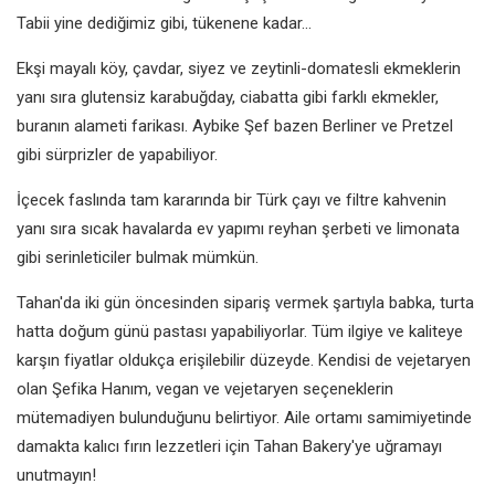
Tabii yine dediğimiz gibi, tükenene kadar...
Ekşi mayalı köy, çavdar, siyez ve zeytinli-domatesli ekmeklerin
yanı sıra glutensiz karabuğday, ciabatta gibi farklı ekmekler,
buranın alameti farikası. Aybike Şef bazen Berliner ve Pretzel
gibi sürprizler de yapabiliyor.
İçecek faslında tam kararında bir Türk çayı ve filtre kahvenin
yanı sıra sıcak havalarda ev yapımı reyhan şerbeti ve limonata
gibi serinleticiler bulmak mümkün.
Tahan'da iki gün öncesinden sipariş vermek şartıyla babka, turta
hatta doğum günü pastası yapabiliyorlar. Tüm ilgiye ve kaliteye
karşın fiyatlar oldukça erişilebilir düzeyde. Kendisi de vejetaryen
olan Şefika Hanım, vegan ve vejetaryen seçeneklerin
mütemadiyen bulunduğunu belirtiyor. Aile ortamı samimiyetinde
damakta kalıcı fırın lezzetleri için Tahan Bakery'ye uğramayı
unutmayın!