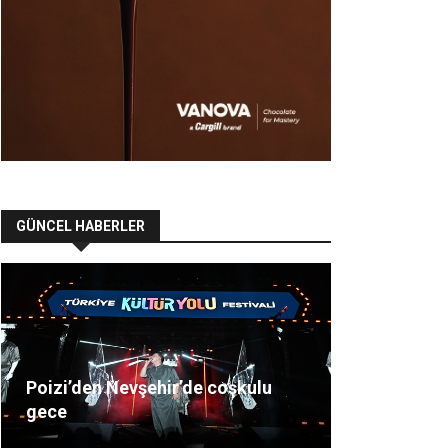
GÜNCEL HABERLER
Poizi’den Nevşehir’de coşkulu
gece