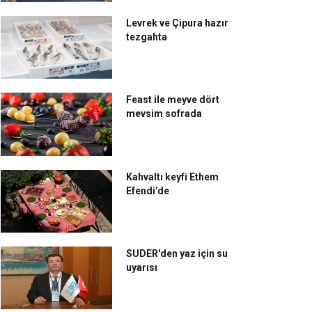
rgaux Restaurant,
Moda Deniz Kulübü;
nilenen lezzetleriyle
tarihinde keyif var
Levrek ve Çipura hazır
mir’de fark yaratıyor
tezgahta
Feast ile meyve dört
mevsim sofrada
Kahvaltı keyfi Ethem
Efendi’de
SUDER'den yaz için su
uyarısı