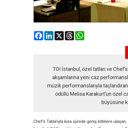
Facebook
LinkedIn
X
Threads
WhatsApp
TOI İstanbul, özel tatları ve Chef’
akşamlarına yeni caz performansla
müzik performanslarıyla taçlandıran
ödüllü Melisa Karakurt’un özel 
büyüsüne ka
Chef’s Table’ıyla kısa sürede geniş kitlelere ulaşa