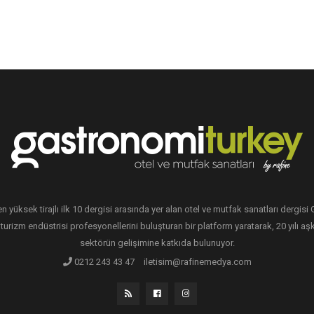
en yüksek tirajlı ilk 10 dergisi arasında yer alan otel ve mutfak sanatları dergis
 turizm endüstrisi profesyonellerini buluşturan bir platform yaratarak, 20 yılı aşk
sektörün gelişimine katkıda bulunuyor.
0212 243 43 47
iletisim@rafinemedya.com