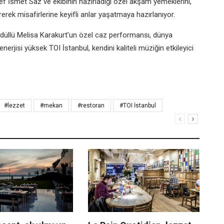
ef İsmet Saz ve ekibinin hazırladığı özel akşam yemeklerini,
erek misafirlerine keyifli anlar yaşatmaya hazırlanıyor.
düllü Melisa Karakurt’un özel caz performansı, dünya
erjisi yüksek TOI İstanbul, kendini kaliteli müziğin etkileyici
#lezzet
#mekan
#restoran
#TOI İstanbul