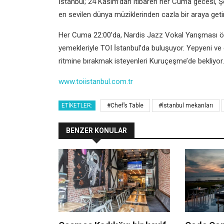
İstanbul; 24 Kasım’dan itibaren her Cuma gecesi, Ş
en sevilen dünya müziklerinden cazla bir araya getir
Her Cuma 22:00’da, Nardis Jazz Vokal Yarışması ö
yemekleriyle TOI İstanbul’da buluşuyor. Yepyeni ve en
ritmine bırakmak isteyenleri Kuruçeşme’de bekliyor.
www.toiistanbul.com.tr
ETIKETLER:
#Chef’s Table
#İstanbul mekanları
BENZER KONULAR