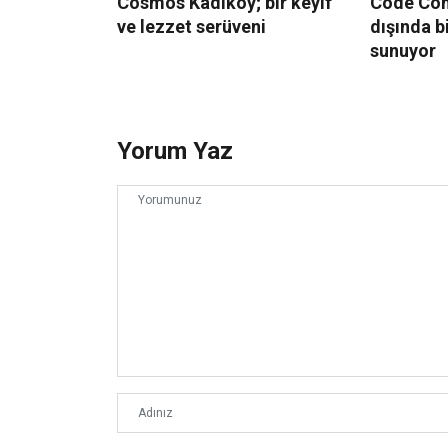
Cosmos Kadıköy; bir keyif
Code Conc
ve lezzet serüveni
dışında b
sunuyor
Yorum Yaz