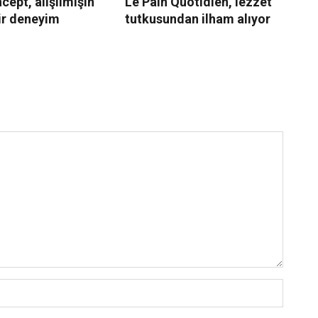
ept, alışılmışın
Le Pain Quotidien, lezzet
Ma
ir deneyim
tutkusundan ilham alıyor
ye
İz