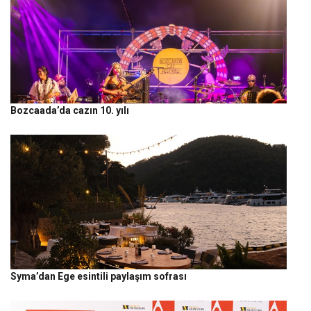
Bozcaada’da cazın 10. yılı
Syma’dan Ege esintili paylaşım sofrası