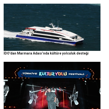
İDO’dan Marmara Adası’nda kültüre yolculuk desteği