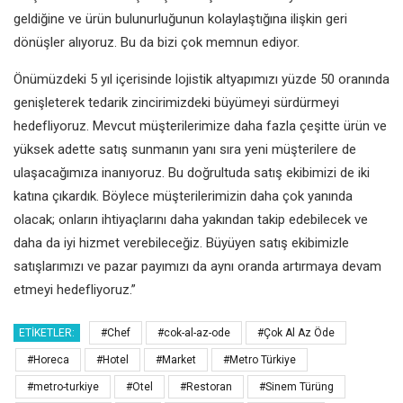
geldiğine ve ürün bulunurluğunun kolaylaştığına ilişkin geri
dönüşler alıyoruz. Bu da bizi çok memnun ediyor.
Önümüzdeki 5 yıl içerisinde lojistik altyapımızı yüzde 50 oranında
genişleterek tedarik zincirimizdeki büyümeyi sürdürmeyi
hedefliyoruz. Mevcut müşterilerimize daha fazla çeşitte ürün ve
yüksek adette satış sunmanın yanı sıra yeni müşterilere de
ulaşacağımıza inanıyoruz. Bu doğrultuda satış ekibimizi de iki
katına çıkardık. Böylece müşterilerimizin daha çok yanında
olacak; onların ihtiyaçlarını daha yakından takip edebilecek ve
daha da iyi hizmet verebileceğiz. Büyüyen satış ekibimizle
satışlarımızı ve pazar payımızı da aynı oranda artırmaya devam
etmeyi hedefliyoruz.”
ETIKETLER:
#Chef
#cok-al-az-ode
#Çok Al Az Öde
#Horeca
#Hotel
#Market
#Metro Türkiye
#metro-turkiye
#Otel
#Restoran
#Sinem Türüng