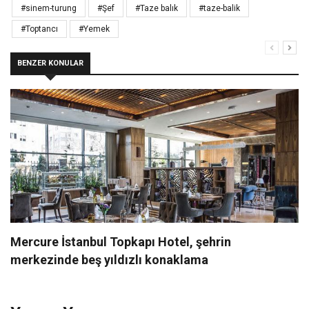
#sinem-turung
#Şef
#Taze balık
#taze-balik
#Toptancı
#Yemek
BENZER KONULAR
Mercure İstanbul Topkapı Hotel, şehrin
merkezinde beş yıldızlı konaklama