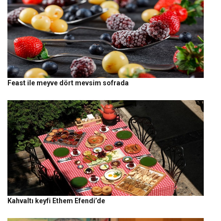
Feast ile meyve dört mevsim sofrada
Kahvaltı keyfi Ethem Efendi’de