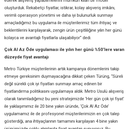
ederek alışveriş yapabilmelerini mümkün kılan bir model
oluşturduk. Rekabetçi fiyatlar, istikrar, kolay alışveriş imkânı,
verimli operasyon yönetimi ve daha iyi bulunurluk sunmayı
amaçladığımız bu uygulama ile müşterilerimiz tüm ihtiyaç ve
beklentilerini karşılayarak, zengin ürün çeşitliliğine yılın her günü
kolayca ve avantajlı fiyatlarla ulaşabiliyor” dedi.
Çok Al Az Öde uygulaması ile yılın her günü %50’lere varan
düzeyde fiyat avantajı
Metro Türkiye müşterilerinin artık kampanya dönemlerini takip
etmeye gereksinim duymayacağına dikkat çeken Türüng, “Süreli
değil sürekli çok iyi fiyatları sunmayı amaç edinen bir
fiyatlandırma politikasını uygulamaya aldık. Metro Usulü alışveriş
olarak tanımladığımız bu yeni stratejimizde ‘Her gün çok iyi fiyat’
ile yaklaşımımız ile 20 bine yakın üründe, ‘Çok Al Az Öde’
uygulamamız ile de profesyonel müşterilerimizin en çok talep
gösterdiği, ana ihtiyaçlarının tamamını karşılayan 4 bine yakın
ürünümüzde çoklu alımlarda fiyat avantajı sunuyoruz. Bu