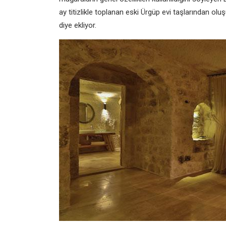
ay titizlikle toplanan eski Ürgüp evi taşlarından o
diye ekliyor.