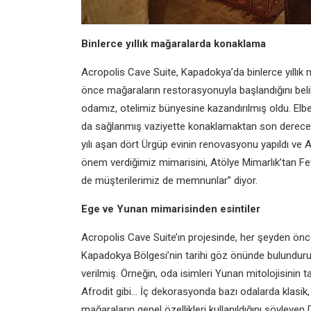
Binlerce yıllık mağaralarda konaklama
Acropolis Cave Suite, Kapadokya’da binlerce yıllık 
önce mağaraların restorasyonuyla başlandığını beli
odamız, otelimiz bünyesine kazandırılmış oldu. Elbe
da sağlanmış vaziyette konaklamaktan son derece 
yılı aşan dört Ürgüp evinin renovasyonu yapıldı ve 
önem verdiğimiz mimarisini, Atölye Mimarlık’tan Fev
de müşterilerimiz de memnunlar” diyor.
Ege ve Yunan mimarisinden esintiler
Acropolis Cave Suite’ın projesinde, her şeyden ön
Kapadokya Bölgesi’nin tarihi göz önünde bulunduru
verilmiş. Örneğin, oda isimleri Yunan mitolojisinin 
Afrodit gibi… İç dekorasyonda bazı odalarda klasik, b
mağaraların genel özellikleri kullanıldığını söyleye