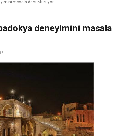
yimini masala dönüştürüyor
apadokya deneyimini masala
15