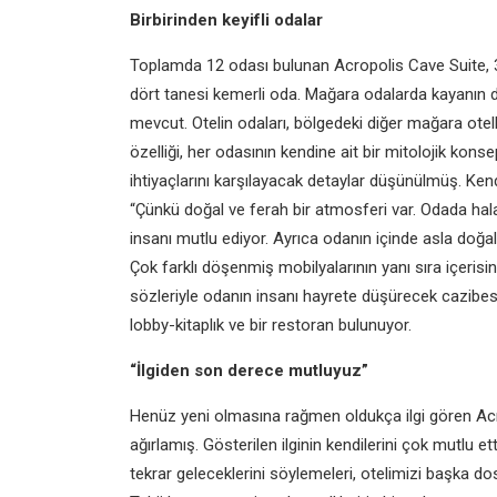
Birbirinden keyifli odalar
Toplamda 12 odası bulunan Acropolis Cave Suite, 3
dört tanesi kemerli oda. Mağara odalarda kayanın d
mevcut. Otelin odaları, bölgedeki diğer mağara otel
özelliği, her odasının kendine ait bir mitolojik kons
ihtiyaçlarını karşılayacak detaylar düşünülmüş. Ken
“Çünkü doğal ve ferah bir atmosferi var. Odada h
insanı mutlu ediyor. Ayrıca odanın içinde asla doğ
Çok farklı döşenmiş mobilyalarının yanı sıra içerisi
sözleriyle odanın insanı hayrete düşürecek cazibesin
lobby-kitaplık ve bir restoran bulunuyor.
“İlgiden son derece mutluyuz”
Henüz yeni olmasına rağmen oldukça ilgi gören Acro
ağırlamış. Gösterilen ilginin kendilerini çok mutlu ett
tekrar geleceklerini söylemeleri, otelimizi başka do