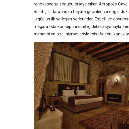
renovasyonu sonucu ortaya çıkan Acropolis Cave S
Bulut çifti tarafından hayata geçirilen ve doğal do
Ürgüp’ün ilk yerleşim yerlerinden Esbelli’de doyumsu
mağara oda konseptini özel iç dekorasyonuyla zengi
mimarisi ve özel hizmetleriyle misafirlerini konakla