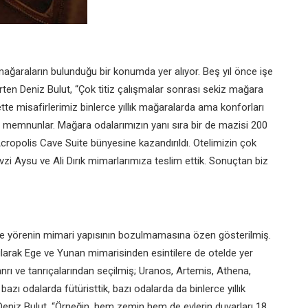
mağaraların bulunduğu bir konumda yer alıyor. Beş yıl önce işe
rten Deniz Bulut, “Çok titiz çalışmalar sonrası sekiz mağara
tte misafirlerimiz binlerce yıllık mağaralarda ama konforları
memnunlar. Mağara odalarımızın yanı sıra bir de mazisi 200
Acropolis Cave Suite bünyesine kazandırıldı. Otelimizin çok
zi Aysu ve Ali Dırık mimarlarımıza teslim ettik. Sonuçtan biz
ce yörenin mimari yapısının bozulmamasına özen gösterilmiş.
larak Ege ve Yunan mimarisinden esintilere de otelde yer
tanrı ve tanrıçalarından seçilmiş; Uranos, Artemis, Athena,
azı odalarda fütüristtik, bazı odalarda da binlerce yıllık
n Deniz Bulut, “Örneğin, hem zemin hem de evlerin duvarları 18