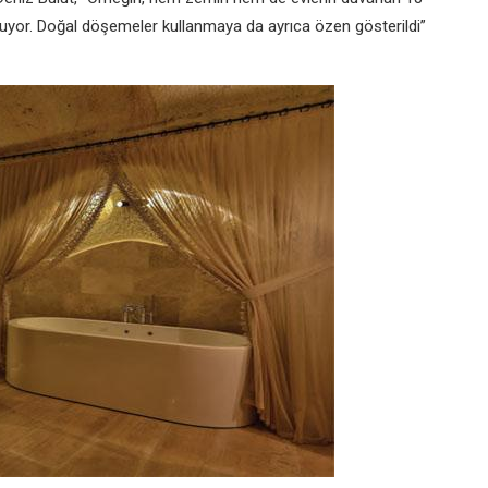
luşuyor. Doğal döşemeler kullanmaya da ayrıca özen gösterildi”