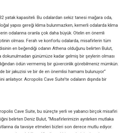
2 yatak kapasiteli. Bu odalardan sekiz tanesi mağara oda,
oğal yapısı gereği klima bulunmazken, kemerli odalarda klima
lerin odalarına oranla çok daha büyük. Otelin en önemli
eptinin olması. Ferah ve konforlu odalarda, misafirlerin tüm
disinin en beğendiği odanın Athena olduğunu belirten Bulut,
ala dokunulmadan günümüze kadar gelmiş bir şeylerin olması
allığından ödün vermemiş bir güvercinlik görebilmeniz mümkün.
nde bir jakuzisi ve bir de en önemlisi hamamı bulunuyor”
i anlatıyor. Acropolis Cave Suite’te odaların dışında bir
polis Cave Suite, bu süreçte yerli ve yabancı birçok misafiri
iğini belirten Deniz Bulut, “Misafirlerimizin ayrılırken mutlaka
stlarına da tavsiye etmeleri bizleri son derece mutlu ediyor.