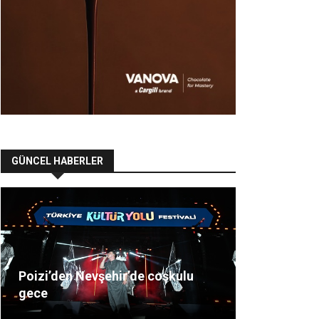
GÜNCEL HABERLER
Poizi’den Nevşehir’de coşkulu
gece