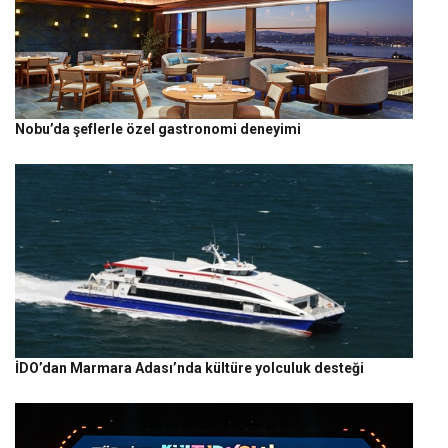
Nobu’da şeflerle özel gastronomi deneyimi
İDO’dan Marmara Adası’nda kültüre yolculuk desteği