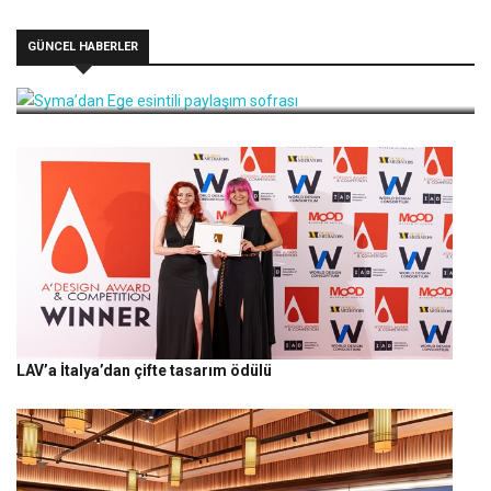
GÜNCEL HABERLER
Syma’dan Ege esintili paylaşım sofrası
LAV’a İtalya’dan çifte tasarım ödülü