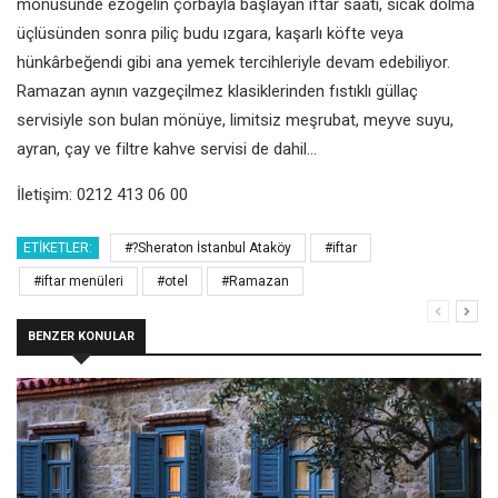
mönüsünde ezogelin çorbayla başlayan iftar saati, sıcak dolma
üçlüsünden sonra piliç budu ızgara, kaşarlı köfte veya
hünkârbeğendi gibi ana yemek tercihleriyle devam edebiliyor.
Ramazan aynın vazgeçilmez klasiklerinden fıstıklı güllaç
servisiyle son bulan mönüye, limitsiz meşrubat, meyve suyu,
ayran, çay ve filtre kahve servisi de dahil…
İletişim: 0212 413 06 00
ETIKETLER:
#?Sheraton İstanbul Ataköy
#iftar
#iftar menüleri
#otel
#Ramazan
BENZER KONULAR