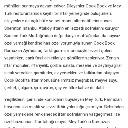
mönüleri sunmaya devam ediyor. Dileyenler Cook Book ve Mey
Türk restoranlarında keyifli bir iftar yemeğinde buluşurken,
dileyenlere de açık büfe ve set mönü alternatiflerini sunan
Sheraton İstanbul Ataköy iftarın en lezzetli sofralarını kuruyor.
Sadece Türk Mutfağı’ndan değil, dünya mutfağından da sayısız
özel yemeği kendine has özel yorumuyla sunan Cook Book,
Ramazan Ayı’nda üç farklı gurme mönüsüyle lezzet şöleni
yaşatırken, canlı fasıl dinletileriyle gönüllere sesleniyor. Zengin
iftar mönüleri; iftariyelik, çorba, salata, mezeler ve zeytinyağlılar,
sıcak yemekler, garnitürler, ev yemekleri ve tatlılardan oluşuyor.
Cook Book’ta iftar mönüsüne limitsiz meşrubat, meyve suyu,
şerbet, şalgam, şıra, ayran, çay ve filtre kahve de dahil…
Yeşilliklerin içerisinde konuklarını büyüleyen Mey Türk, Ramazan
boyunca sizi mistik ve lezzetli bir yolculuğa çıkartıyor. Birbirinden
özel yemeklerle renklenecek iftar sofralarının vazgeçilmezi ise
özel hazırlanan iftar tabağı oluyor. Mey Türk’ün Ramazan