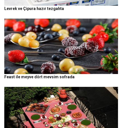
Levrek ve Çipura hazır tezgahta
Feast ile meyve dört mevsim sofrada