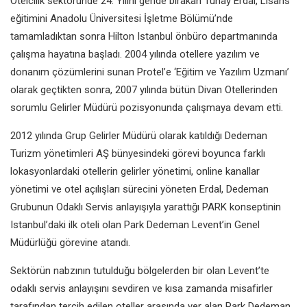
Otelcilik sektöründe 24. Yılını geride bırakan Tunay Erdal, Lisans
eğitimini Anadolu Üniversitesi İşletme Bölümü’nde
tamamladıktan sonra Hilton Istanbul önbüro departmanında
çalışma hayatına başladı. 2004 yılında otellere yazılım ve
donanım çözümlerini sunan Protel’e ‘Eğitim ve Yazılım Uzmanı’
olarak geçtikten sonra, 2007 yılında bütün Divan Otellerinden
sorumlu Gelirler Müdürü pozisyonunda çalışmaya devam etti.
2012 yılında Grup Gelirler Müdürü olarak katıldığı Dedeman
Turizm yönetimleri AŞ bünyesindeki görevi boyunca farklı
lokasyonlardaki otellerin gelirler yönetimi, online kanallar
yönetimi ve otel açılışları sürecini yöneten Erdal, Dedeman
Grubunun Odaklı Servis anlayışıyla yarattığı PARK konseptinin
Istanbul’daki ilk oteli olan Park Dedeman Levent’in Genel
Müdürlüğü görevine atandı.
Sektörün nabzının tutulduğu bölgelerden bir olan Levent’te
odaklı servis anlayışını sevdiren ve kısa zamanda misafirler
tarafından tercih edilen oteller arasında yer alan Park Dedeman