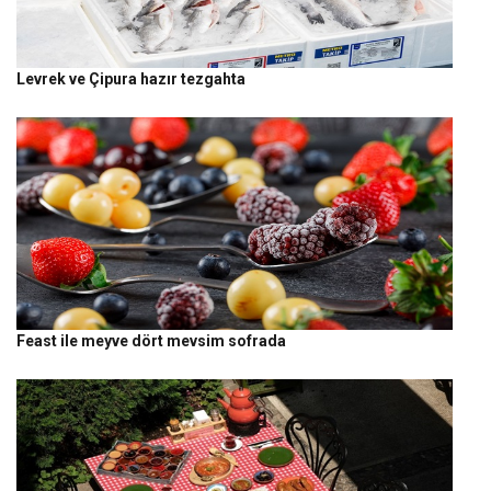
Levrek ve Çipura hazır tezgahta
Feast ile meyve dört mevsim sofrada