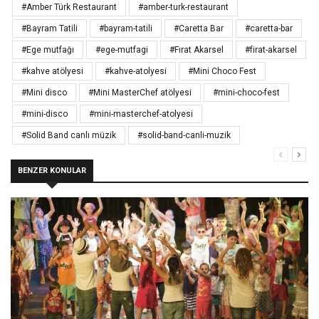
#Amber Türk Restaurant
#amber-turk-restaurant
#Bayram Tatili
#bayram-tatili
#Caretta Bar
#caretta-bar
#Ege mutfağı
#ege-mutfagi
#Fırat Akarsel
#firat-akarsel
#kahve atölyesi
#kahve-atolyesi
#Mini Choco Fest
#Mini disco
#Mini MasterChef atölyesi
#mini-choco-fest
#mini-disco
#mini-masterchef-atolyesi
#Solid Band canlı müzik
#solid-band-canli-muzik
BENZER KONULAR