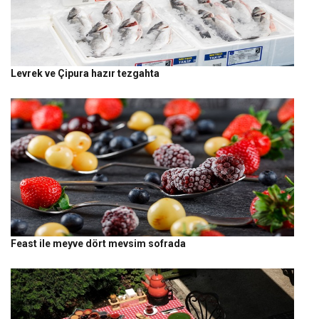
Levrek ve Çipura hazır tezgahta
Feast ile meyve dört mevsim sofrada