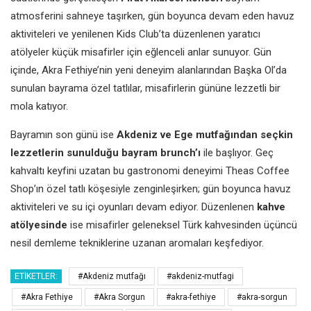
atmosferini sahneye taşırken, gün boyunca devam eden havuz
aktiviteleri ve yenilenen Kids Club’ta düzenlenen yaratıcı
atölyeler küçük misafirler için eğlenceli anlar sunuyor. Gün
içinde, Akra Fethiye’nin yeni deneyim alanlarından Başka Ol’da
sunulan bayrama özel tatlılar, misafirlerin gününe lezzetli bir
mola katıyor.
Bayramın son günü ise
Akdeniz ve Ege mutfağından seçkin
lezzetlerin sunulduğu bayram brunch’ı
ile başlıyor. Geç
kahvaltı keyfini uzatan bu gastronomi deneyimi Theas Coffee
Shop’ın özel tatlı köşesiyle zenginleşirken; gün boyunca havuz
aktiviteleri ve su içi oyunları devam ediyor. Düzenlenen
kahve
atölyesinde
ise misafirler geleneksel Türk kahvesinden üçüncü
nesil demleme tekniklerine uzanan aromaları keşfediyor.
ETIKETLER:
#Akdeniz mutfağı
#akdeniz-mutfagi
#Akra Fethiye
#Akra Sorgun
#akra-fethiye
#akra-sorgun