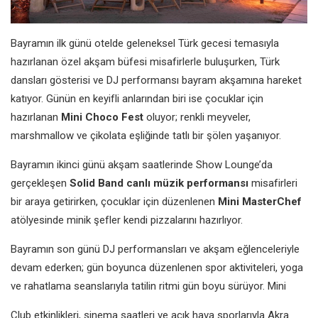
Bayramın ilk günü otelde geleneksel Türk gecesi temasıyla
hazırlanan özel akşam büfesi misafirlerle buluşurken, Türk
dansları gösterisi ve DJ performansı bayram akşamına hareket
katıyor. Günün en keyifli anlarından biri ise çocuklar için
hazırlanan
Mini Choco Fest
oluyor; renkli meyveler,
marshmallow ve çikolata eşliğinde tatlı bir şölen yaşanıyor.
Bayramın ikinci günü akşam saatlerinde Show Lounge’da
gerçekleşen
Solid Band canlı müzik performansı
misafirleri
bir araya getirirken, çocuklar için düzenlenen
Mini MasterChef
atölyesinde minik şefler kendi pizzalarını hazırlıyor.
Bayramın son günü DJ performansları ve akşam eğlenceleriyle
devam ederken; gün boyunca düzenlenen spor aktiviteleri, yoga
ve rahatlama seanslarıyla tatilin ritmi gün boyu sürüyor. Mini
Club etkinlikleri, sinema saatleri ve açık hava sporlarıyla Akra