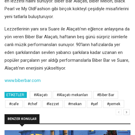
en lezzetli halini sunuyor. Biber Bar Alaçatı, Biber Melon, Black
Pearl ve My OldFashion gibi birçok kokteyl çeşidiyle misafirlerini
yeni tatlarla buluşturuyor.
Lezzetlerinin yanı sıra Suare ile Alaçatı’nın eğlence anlayışına da
yön veren Biber Bar Alaçatı, haftanın beş günü sürpriz isimlerle
canlı müzik performansları sunuyor. 90’ların hafızalarda yer
eden şarkılarından sevilen yabancı şarkılara kadar uzanan en
popüler parçaların yer aldığı performanslarla Biber Bar ve Suare,
Alaçatı’nın enerjisini yükseltiyor.
www.biberbar.com
ETIKETLER:
#Alaçatı
#Alaçatı mekanları
#Biber Bar
#cafe
#chef
#lezzet
#mekan
#şef
#yemek
BENZER KONULAR