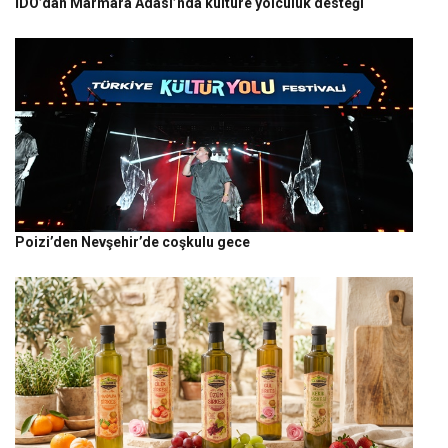
İDO’dan Marmara Adası’nda kültüre yolculuk desteği
Poizi’den Nevşehir’de coşkulu gece