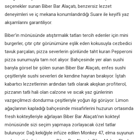
seçenekler sunan Biber Bar Alaçatı, benzersiz lezzet
deneyimleri ve iç mekana konumlandırdığı Suare ile keyifli yaz
akşamlarını garantiliyor.
Biber’in mönüsünde atıştırmalık tatları tercih edenler için mini
burgerler, çıtır çıtır görünümüne eşlik eden kokusuyla cezbedici
tavuk parçaları, pizza severlerin gönlünde taht kuran Pepperoni
pizza sunumuyla tam not alıyor. Bahçesinde yer alan sushi
barıyla görsel bir şölen sunan Biber Bar Alaçatı, enfes sushi
çeşitleriyle sushi severleri de kendine hayran bırakıyor. İştah
kabartıcı lezzetlerinin ardından tatlı olarak akışkan profiterol,
pizzanın tatlı hali olan calzone ve sıcak yaz günlerinin
vazgeçilmezi dondurma çeşitleriyle yoğun ilgi görüyor. Limon
ağaçlarının kapladığı bahçesinde misafirlerini huzurun ortasında
fresh kokteylleriyle ağırlayan Biber Bar Alaçatı’nın kokteyl
mönüsünde sizi seçim yapmaya zorlayacak özel tatlar
bulunuyor. Dağ kekiğiyle infüze edilen Monkey 47, elma suyunun