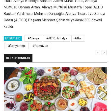
iftara Alanya Belediye Başkanı Adem Murat Yücel, Antalya
Müftüsü Osman Artan, Alanya Müftüsü Mustafa Topal, ALTİD
Başkan Yardımcısı Mehmet Dahaoğlu, Alanya Ticaret ve Sanayi
Odası (ALTSO) Başkanı Mehmet Şahin ve yaklaşık 600 davetli
katıldı.
ETIKETLER:
#Alanya
#ALTİD. Antalya
#iftar
#iftar yemeği
#Ramazan
BENZER KONULAR