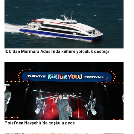
İDO’dan Marmara Adası’nda kültüre yolculuk desteği
Poizi’den Nevşehir’de coşkulu gece