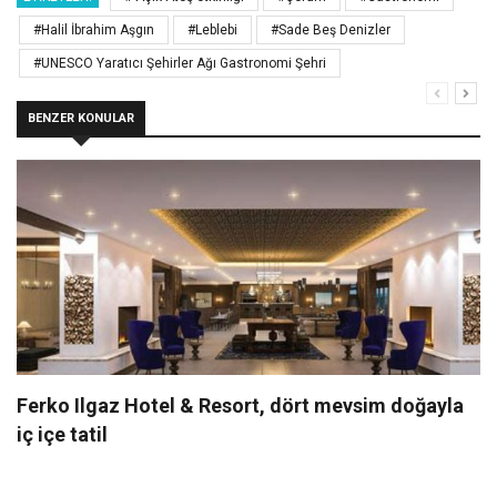
#Halil İbrahim Aşgın
#Leblebi
#Sade Beş Denizler
#UNESCO Yaratıcı Şehirler Ağı Gastronomi Şehri
BENZER KONULAR
Ferko Ilgaz Hotel & Resort, dört mevsim doğayla
iç içe tatil