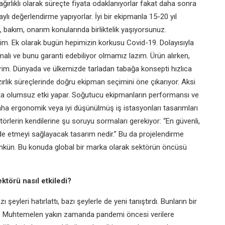
ğırlıklı olarak süreçte fiyata odaklanıyorlar fakat daha sonra
ylı değerlendirme yapıyorlar. İyi bir ekipmanla 15-20 yıl
, bakım, onarım konularında birliktelik yaşıyorsunuz.
irim. Ek olarak bugün hepimizin korkusu Covid-19. Dolayısıyla
malı ve bunu garanti edebiliyor olmamız lazım. Ürün alırken,
ririm. Dünyada ve ülkemizde tarladan tabağa konsepti hızlıca
ırlık
süreçlerinde doğru ekipman seçimini öne çıkarıyor. Aksi
a olumsuz etki yapar. Soğutucu ekipmanların performansı ve
ha ergonomik veya iyi düşünülmüş iş istasyonları tasarımları
törlerin kendilerine şu soruyu sormaları gerekiyor: “En güvenli,
elde etmeyi sağlayacak tasarım nedir.” Bu da projelendirme
mümkün. Bu konuda global bir marka olarak sektörün öncüsü
törü nasıl etkiledi?
zı şeyleri hatırlattı, bazı şeylerle de yeni tanıştırdı. Bunların bir
yor. Muhtemelen yakın zamanda pandemi öncesi verilere