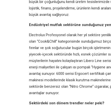
büyük bir çoğunluğunu kendi üretim tesislerimizde ü
lojistik, finans, projelendirme, ürünlerin kendi a
büyük avantaj sağlıyoruz.
Endüstriyel mutfak sektörüne sunduğunuz yeni
Electrolux Profesyonel olarak her yıl sektöre yenil
olan “Cook&Chill” kategorisinde sunduğumuz birçok i
fırınlar ve şok soğutucular bugün birçok işletmenin h
yiyecek-içecek sektöründe hızlı, esnek çözümler su
müşterilerin hayatını kolaylaştıran Libero Line serisi
enerji maliyetleri ile çalışan ısı pompalı “Hygiene a
avantaj sunuyor. 6000 serisi Ergocert sertifikalı 
makinesi modellerinde klasik kurutma makinelerine 
sektörde benzersiz olan “Nitro Chrome” ızgaralar, p
avantajlar sunuyor.
Sektördeki son dönem trendler neler peki?