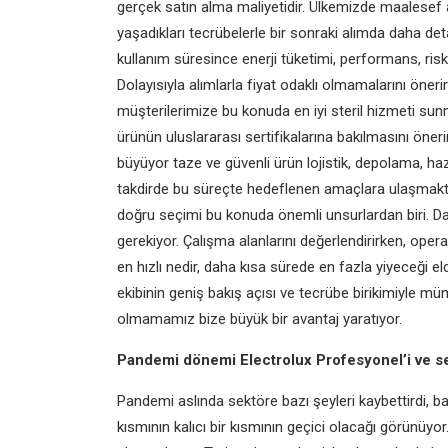
gerçek satın alma maliyetidir. Ülkemizde maalesef a
yaşadıkları tecrübelerle bir sonraki alımda daha deta
kullanım süresince enerji tüketimi, performans, risk
Dolayısıyla alımlarla fiyat odaklı olmamalarını öner
müşterilerimize bu konuda en iyi steril hizmeti sun
ürünün uluslararası sertifikalarına bakılmasını öne
büyüyor taze ve güvenli ürün lojistik, depolama, haz
takdirde bu süreçte hedeflenen amaçlara ulaşmakt
doğru seçimi bu konuda önemli unsurlardan biri. Da
gerekiyor. Çalışma alanlarını değerlendirirken, opera
en hızlı nedir, daha kısa sürede en fazla yiyeceği 
ekibinin geniş bakış açısı ve tecrübe birikimiyle 
olmamamız bize büyük bir avantaj yaratıyor.
Pandemi dönemi Electrolux Profesyonel’i ve sek
Pandemi aslında sektöre bazı şeyleri
kaybettirdi, ba
kısmının kalıcı bir kısmının geçici olacağı görünü