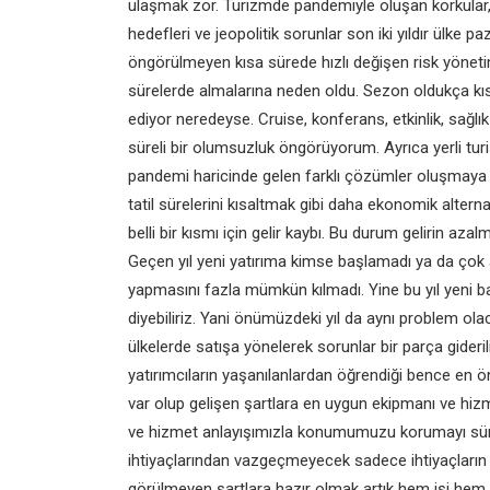
ulaşmak zor. Turizmde pandemiyle oluşan korkular, ü
hedefleri ve jeopolitik sorunlar son iki yıldır ülke pa
öngörülmeyen kısa sürede hızlı değişen risk yönetimle
sürelerde almalarına neden oldu. Sezon oldukça kısa
ediyor neredeyse. Cruise, konferans, etkinlik, sağlık
süreli bir olumsuzluk öngörüyorum. Ayrıca yerli turi
pandemi haricinde gelen farklı çözümler oluşmaya ba
tatil sürelerini kısaltmak gibi daha ekonomik alter
belli bir kısmı için gelir kaybı. Bu durum gelirin az
Geçen yıl yeni yatırıma kimse başlamadı ya da çok az
yapmasını fazla
mümkün kılmadı. Yine bu yıl yeni b
diyebiliriz. Yani önümüzdeki yıl da aynı problem ol
ülkelerde satışa yönelerek sorunlar bir parça gideri
yatırımcıların yaşanılanlardan öğrendiği bence en 
var olup gelişen şartlara en uygun ekipmanı ve hi
ve hizmet anlayışımızla konumumuzu korumayı sürd
ihtiyaçlarından vazgeçmeyecek sadece ihtiyaçların şe
görülmeyen şartlara hazır olmak artık hem işi hem