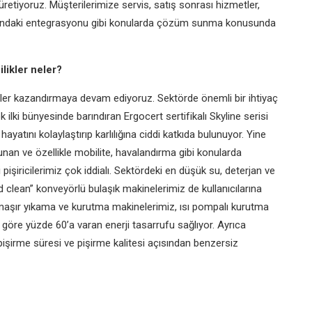
retiyoruz. Müşterilerimize servis, satış sonrası hizmetler,
ralarındaki entegrasyonu gibi konularda çözüm sunma konusunda
likler neler?
ikler kazandırmaya devam ediyoruz. Sektörde önemli bir ihtiyaç
lki bünyesinde barındıran Ergocert sertifikalı Skyline serisi
ayatını kolaylaştırıp karlılığına ciddi katkıda bulunuyor. Yine
nan ve özellikle mobilite, havalandırma gibi konularda
 pişiricilerimiz çok iddialı. Sektördeki en düşük su, deterjan ve
nd clean” konveyörlü bulaşık makinelerimiz de kullanıcılarına
çamaşır yıkama ve kurutma makinelerimiz, ısı pompalı kurutma
göre yüzde 60’a varan enerji tasarrufu sağlıyor. Ayrıca
işirme süresi ve pişirme kalitesi açısından benzersiz