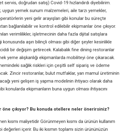
et servis, doğrudan satış) Covid-19 hızlandırdı diyebilirim.
lar, uygun yemek sunum malzemeleri, aile tarzı yemekler,
peratörlerin yeni gelir arayışları gibi konular bu süreçte
an bağlanılabilir ve kontrol edilebilir
ekipmanlar öne çıkıyor.
an verimlilikler, işletmecinin daha fazla dijital satışlara
 konusunda aşırı bilinçli olması gibi diğer şeyler kesinlikle
ddi bir değişim getirecek. Kalabalık fine dining restoranlar
emek yeme alışkanlığı ekipmanlarda mobiliteyi öne çıkaracak.
mindeki sağlık riskleri için çeşitli self sipariş ve ödeme
cak. Zincir restoranlar, bulut mutfaklar, yarı mamul üretiminin
racağı yeni gelişen iş yapma modelinin ihtiyacı olarak daha
ik gibi konularda ekipmanların buna uygun olması ihtiyacını
r öne çıkıyor? Bu konuda otellere neler önerirsiniz?
en kısmı maliyetidir Görünmeyen kısmı da ürünün kullanım
değerleri içerir. Bu iki kısmın toplamı sizin ürününüzün