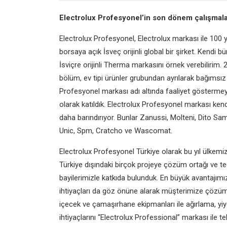
Electrolux Profesyonel’in son dönem
çalışmala
Electrolux Profesyonel, Electrolux markası
ile 100 
borsaya açık İsveç orijinli global bir şirket. Kendi b
İsviçre orijinli Therma markasını örnek verebilirim. 
bölüm, ev tipi ürünler grubundan ayrılarak bağımsı
Profesyonel markası adı altında faaliyet göstermey
olarak katıldık. Electrolux Profesyonel markası ke
daha barındırıyor. Bunlar Zanussi, Molteni, Dito S
Unic, Spm, Cratcho ve Wascomat.
Electrolux Profesyonel Türkiye olarak bu yıl
ülkemiz
Türkiye dışındaki birçok projeye çözüm ortağı ve ted
bayilerimizle katkıda bulunduk. En büyük avantajımız
ihtiyaçları da göz önüne alarak müşterimize çözüm
içecek ve çamaşırhane ekipmanları ile ağırlama, yi
ihtiyaçlarını “Electrolux Professional” markası ile