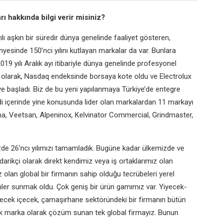
rı hakkında bilgi verir misiniz?
yılı aşkın bir süredir dünya genelinde faaliyet gösteren,
ünyesinde 150’nci yılını kutlayan markalar da var. Bunlara
2019 yılı Aralık ayı itibariyle dünya genelinde profesyonel
z olarak, Nasdaq endeksinde borsaya kote oldu ve Electrolux
e başladı. Biz de bu yeni yapılanmaya Türkiye’de entegre
ndi içerinde yine konusunda lider olan markalardan 11 markayı
ama, Veetsan, Alpeninox, Kelvinator Commercial, Grindmaster,
de 26’ncı yılımızı tamamladık. Bugüne kadar ülkemizde ve
arikçi olarak direkt kendimiz veya iş ortaklarımız olan
 olan global bir firmanın sahip olduğu tecrübeleri yerel
ler sunmak oldu. Çok geniş bir ürün gamımız var. Yiyecek-
yecek içecek, çamaşırhane sektöründeki bir firmanın bütün
 tek marka olarak çözüm sunan tek global firmayız. Bunun