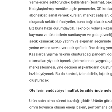
Yeme-içme sektöründeki beklentileri
(teslimat, pak
Kolaylaştırılmış menüler, açılır pencereler, QR kod
abonelikler, sanal yemek kursları, market satışları, o
oluşacak sektörel faaliyetler, buna bağlı olarak uzakt
Biz buna hazır durumdaydık. Teknoloji yoluyla kazanıl
kayması ve tüketicilerin sanitasyon ve gıda güvenliği
sadık kalınacak olup yatırım ve ekipman seçiminde ci
yerine evlere servis verecek şeflerle fine dining y
Kasalarda yığılma riskinin oluşturacağı pandemi döne
otomatları yiyecek içecek işletmelerinde yaygınlaşa
merkezileşmesi, yine değişen alışkanlıkların oluştu
hızlı büyüyecek. Bu da kontrol, izlenebilirlik, lojist
oluşturacak.
Otellerin endüstriyel mutfak tercihlerinde nele
Ürün satın alma süreci buzdağı gibidir.
Ürünün görün
ömrü boyunca oluşan enerji, bakım, performans gibi 