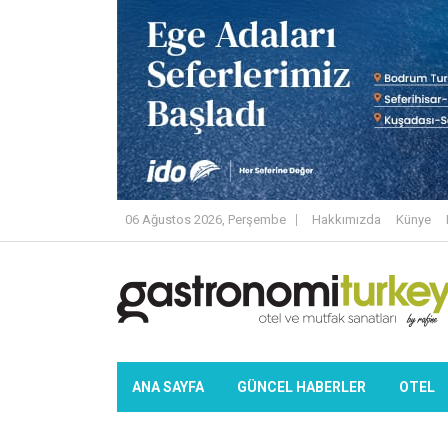
06 Ağustos 2026, Perşembe
Hakkımızda
Künye
ANA SAYFA
GÜNCEL HABERLER
OTEL