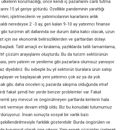
lkelerin korumacılığı, önce kendi iç pazarlarını canlı tutma
zarını 15 yıl geriye götürdü. Özellikle pandeminin yarattığı
ri, işletmecilerin ve yatırımcılarının kararlarını anlık
ldı neredeyse 2 -3 ay, geri kalan 9-10 ay yatırımcı finanse
 gibi turizmin alt dallarında ise durum daha kalıcı olacak, uzun
st için ise ekonomik belirsizliklerden ve şartlardan dolayı
şladı. Tatil amaçlı ev kiralama, yazlıklarda tatili tamamlama,
natif çözüm arayışlarını oluşturdu. Bu da turizm sektörünün
alması, yeni yatırım ve yenileme gibi pazarlara olumsuz yansıyor.
 diyebiliriz. Bu sebeple bu yıl sektörün buralara ürün satışı
aşlayan ve başlayacak yeni yatırımcı çok az ya da yok
acak gibi; daha önceleri iç pazarda sıkışma olduğunda etraf
lirdi fakat şimdi her yerde benzer problemler var. Fakat
önemli şey mevcut ve öngörülmeyen şartlarda kimlerin hala
zmeti vermeye devam ettiği oldu. Biz bu konudaki tutumumuz
ürüyoruz. İnsan sonuçta sosyal bir varlık bazı
killendirilmesiyle farklılık gösterebilir. Burda öngörülen ve
 de kurumsal olarak öne çıkıyor. Yani esnek çözümler üreterek