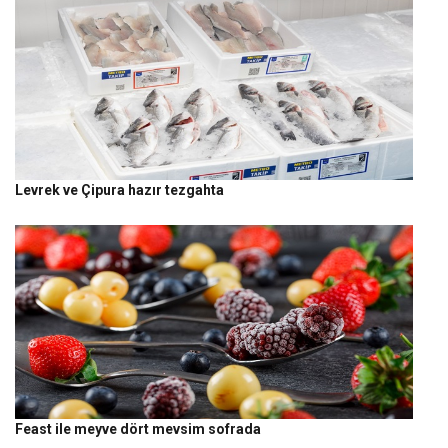
Levrek ve Çipura hazır tezgahta
Feast ile meyve dört mevsim sofrada