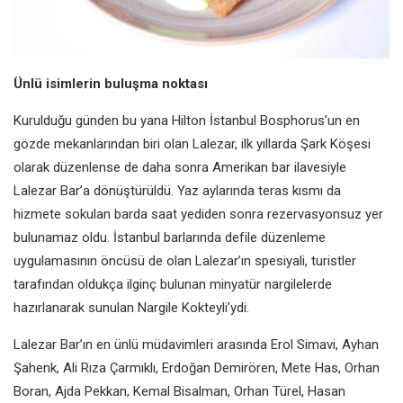
Ünlü isimlerin buluşma noktası
Kurulduğu günden bu yana Hilton İstanbul Bosphorus’un en
gözde mekanlarından biri olan Lalezar, ilk yıllarda Şark Köşesi
olarak düzenlense de daha sonra Amerikan bar ilavesiyle
Lalezar Bar’a dönüştürüldü. Yaz aylarında teras kısmı da
hizmete sokulan barda saat yediden sonra rezervasyonsuz yer
bulunamaz oldu. İstanbul barlarında defile düzenleme
uygulamasının öncüsü de olan Lalezar’ın spesiyali, turistler
tarafından oldukça ilginç bulunan minyatür nargilelerde
hazırlanarak sunulan Nargile Kokteyli’ydi.
Lalezar Bar’ın en ünlü müdavimleri arasında Erol Simavi, Ayhan
Şahenk, Ali Rıza Çarmıklı, Erdoğan Demirören, Mete Has, Orhan
Boran, Ajda Pekkan, Kemal Bisalman, Orhan Türel, Hasan