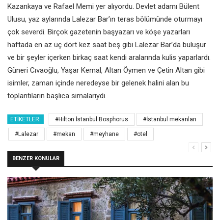
Kazankaya ve Rafael Memi yer alıyordu. Devlet adamı Bülent
Ulusu, yaz aylarında Lalezar Bar’ın teras bölümünde oturmayı
çok severdi. Birçok gazetenin başyazarı ve köşe yazarları
haftada en az üç dört kez saat beş gibi Lalezar Bar’da buluşur
ve bir şeyler içerken birkaç saat kendi aralarında kulis yaparlardı.
Güneri Cıvaoğlu, Yaşar Kemal, Altan Öymen ve Çetin Altan gibi
isimler, zaman içinde neredeyse bir gelenek halini alan bu
toplantıların başlıca simalarıydı.
ETIKETLER:
#Hilton İstanbul Bosphorus
#İstanbul mekanları
#Lalezar
#mekan
#meyhane
#otel
BENZER KONULAR