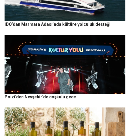
İDO’dan Marmara Adası’nda kültüre yolculuk desteği
Poizi’den Nevşehir’de coşkulu gece