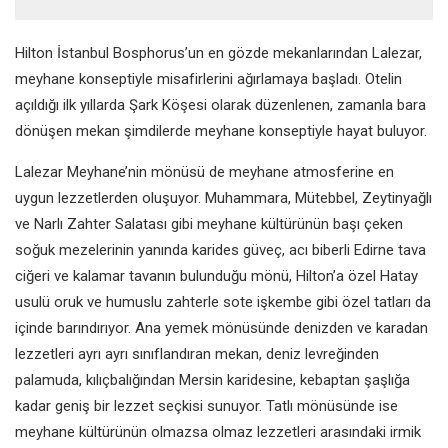
Hilton İstanbul Bosphorus’un en gözde mekanlarından Lalezar,
meyhane konseptiyle misafirlerini ağırlamaya başladı. Otelin
açıldığı ilk yıllarda Şark Köşesi olarak düzenlenen, zamanla bara
dönüşen mekan şimdilerde meyhane konseptiyle hayat buluyor.
Lalezar Meyhane’nin mönüsü de meyhane atmosferine en
uygun lezzetlerden oluşuyor. Muhammara, Mütebbel, Zeytinyağlı
ve Narlı Zahter Salatası gibi meyhane kültürünün başı çeken
soğuk mezelerinin yanında karides güveç, acı biberli Edirne tava
ciğeri ve kalamar tavanın bulunduğu mönü, Hilton’a özel Hatay
usulü oruk ve humuslu zahterle sote işkembe gibi özel tatları da
içinde barındırıyor. Ana yemek mönüsünde denizden ve karadan
lezzetleri ayrı ayrı sınıflandıran mekan, deniz levreğinden
palamuda, kılıçbalığından Mersin karidesine, kebaptan şaşlığa
kadar geniş bir lezzet seçkisi sunuyor. Tatlı mönüsünde ise
meyhane kültürünün olmazsa olmaz lezzetleri arasındaki irmik