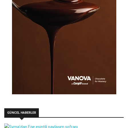
GÜNCEL HABERLER
Syma’dan Ege esintili paylaşım sofrası