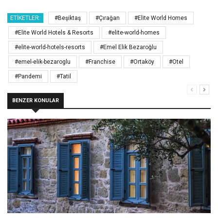
ETIKETLER:
#Beşiktaş
#Çırağan
#Elite World Homes
#Elite World Hotels & Resorts
#elite-world-homes
#elite-world-hotels-resorts
#Emel Elik Bezaroğlu
#emel-elik-bezaroglu
#Franchise
#Ortaköy
#Otel
#Pandemi
#Tatil
BENZER KONULAR