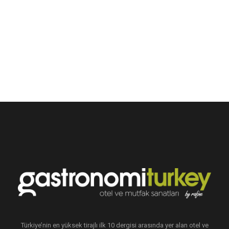
Türkiye’nin en yüksek tirajlı ilk 10 dergisi arasında yer alan otel ve