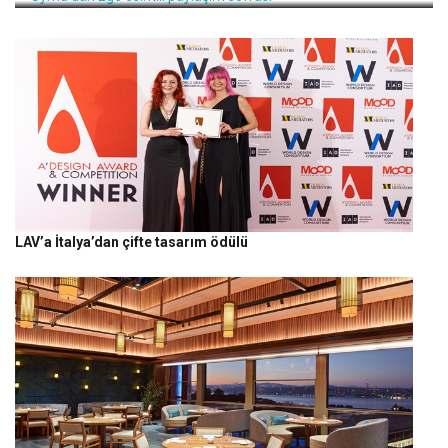
LAV’a İtalya’dan çifte tasarım ödülü