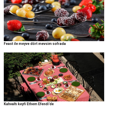
Feast ile meyve dört mevsim sofrada
Kahvaltı keyfi Ethem Efendi’de