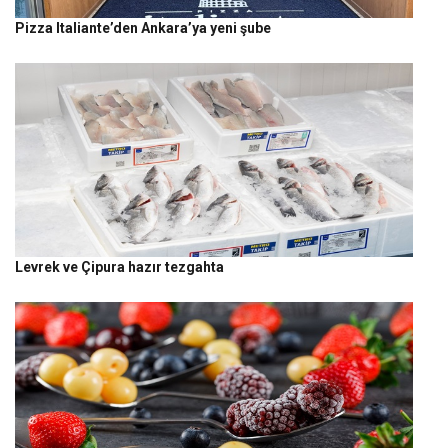
Pizza Italiante’den Ankara’ya yeni şube
Levrek ve Çipura hazır tezgahta