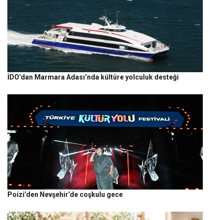
İDO’dan Marmara Adası’nda kültüre yolculuk desteği
Poizi’den Nevşehir’de coşkulu gece