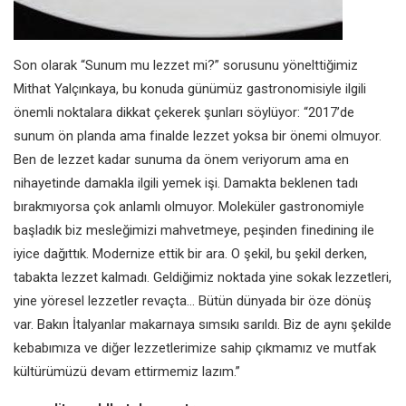
Son olarak “Sunum mu lezzet mi?” sorusunu yönelttiğimiz
Mithat Yalçınkaya, bu konuda günümüz gastronomisiyle ilgili
önemli noktalara dikkat çekerek şunları söylüyor: “2017’de
sunum ön planda ama finalde lezzet yoksa bir önemi olmuyor.
Ben de lezzet kadar sunuma da önem veriyorum ama en
nihayetinde damakla ilgili yemek işi. Damakta beklenen tadı
bırakmıyorsa çok anlamlı olmuyor. Moleküler gastronomiyle
başladık biz mesleğimizi mahvetmeye, peşinden finedining ile
iyice dağıttık. Modernize ettik bir ara. O şekil, bu şekil derken,
tabakta lezzet kalmadı. Geldiğimiz noktada yine sokak lezzetleri,
yine yöresel lezzetler revaçta… Bütün dünyada bir öze dönüş
var. Bakın İtalyanlar makarnaya sımsıkı sarıldı. Biz de aynı şekilde
kebabımıza ve diğer lezzetlerimize sahip çıkmamız ve mutfak
kültürümüzü devam ettirmemiz lazım.”