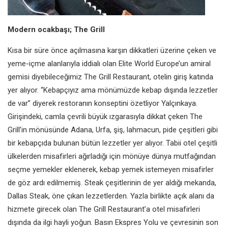
Modern ocakbaşı; The Grill
Kısa bir süre önce açılmasına karşın dikkatleri üzerine çeken ve
yeme-içme alanlarıyla iddialı olan Elite World Europe’un amiral
gemisi diyebileceğimiz The Grill Restaurant, otelin giriş katında
yer alıyor. “Kebapçıyız ama mönümüzde kebap dışında lezzetler
de var” diyerek restoranın konseptini özetliyor Yalçınkaya.
Girişindeki, camla çevrili büyük ızgarasıyla dikkat çeken The
Grill’in mönüsünde Adana, Urfa, şiş, lahmacun, pide çeşitleri gibi
bir kebapçıda bulunan bütün lezzetler yer alıyor. Tabii otel çeşitli
ülkelerden misafirleri ağırladığı için mönüye dünya mutfağından
seçme yemekler eklenerek, kebap yemek istemeyen misafirler
de göz ardı edilmemiş. Steak çeşitlerinin de yer aldığı mekanda,
Dallas Steak, öne çıkan lezzetlerden. Yazla birlikte açık alanı da
hizmete girecek olan The Grill Restaurant’a otel misafirleri
dışında da ilgi hayli yoğun. Basın Ekspres Yolu ve çevresinin son