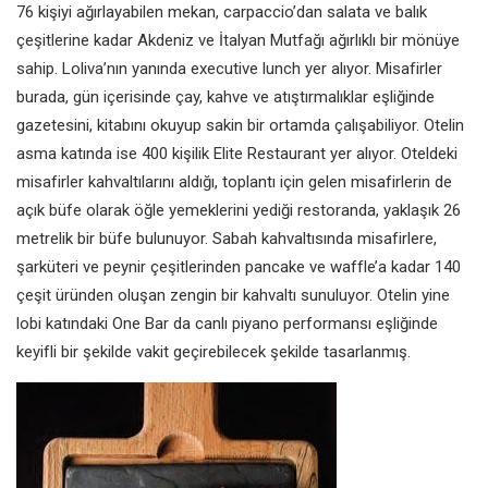
76 kişiyi ağırlayabilen mekan, carpaccio’dan salata ve balık
çeşitlerine kadar Akdeniz ve İtalyan Mutfağı ağırlıklı bir mönüye
sahip. Loliva’nın yanında executive lunch yer alıyor. Misafirler
burada, gün içerisinde çay, kahve ve atıştırmalıklar eşliğinde
gazetesini, kitabını okuyup sakin bir ortamda çalışabiliyor. Otelin
asma katında ise 400 kişilik Elite Restaurant yer alıyor. Oteldeki
misafirler kahvaltılarını aldığı, toplantı için gelen misafirlerin de
açık büfe olarak öğle yemeklerini yediği restoranda, yaklaşık 26
metrelik bir büfe bulunuyor. Sabah kahvaltısında misafirlere,
şarküteri ve peynir çeşitlerinden pancake ve waffle’a kadar 140
çeşit üründen oluşan zengin bir kahvaltı sunuluyor. Otelin yine
lobi katındaki One Bar da canlı piyano performansı eşliğinde
keyifli bir şekilde vakit geçirebilecek şekilde tasarlanmış.