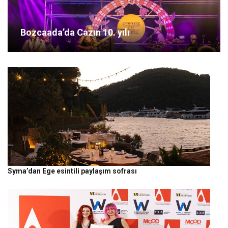
Bozcaada’da Cazın 10. yılı
Syma’dan Ege esintili paylaşım sofrası