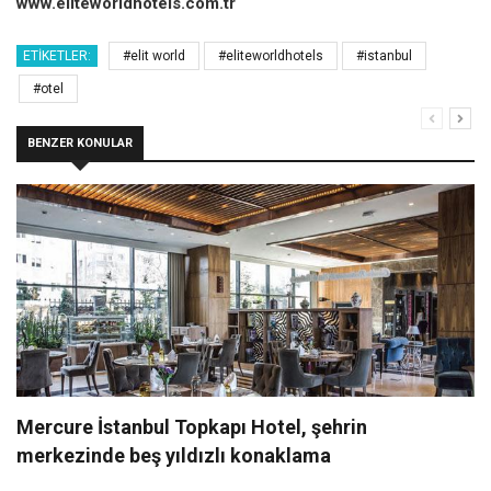
www.eliteworldhotels.com.tr
ETIKETLER:
#elit world
#eliteworldhotels
#istanbul
#otel
BENZER KONULAR
Mercure İstanbul Topkapı Hotel, şehrin
merkezinde beş yıldızlı konaklama