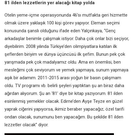
81 ilden lezzetlerin yer alacağı kitap yolda
Otelin yeme-içme operasyonunda 46’sı mutfakta geri hizmette
olmak üzere yaklaşık 100 kişi görev yapıyor. Eleman seçimi
konusunda şanslı olduğunu ifade eden Yalçınkaya, “Genç
arkadaşlar benimle çalışmak istiyor. Daha çok onlar bizi seçiyor,
diyebilirim. 2008 yılında Türkiye’den olimpiyatlara katılan ilk
şeflerden biriyim ve dünya üçüncüsü ilk şefim. Bunun pek çok
yarışmada pek çok madalyamız oldu. Ama en önemlisi, ben
mesleğimi çok seviyorum ve yemek yapmaya, sunum yapmaya
aşık bir adamım. 2011-2015 arası yoğun bir basın çalışmam
oldu. TV programı vb. belirli şeyleri yaptıktan şu an biraz daha
ağırdan alıyorum. Şu an ‘81’ diye bir kitap yazıyorum. 81 ilden
esinlenmiş yemekler olacak. Edirne’den Ayşe Teyze en güzel
yaprak ciğerini yapıyorsa, ikimiz beraber yapacağız; özel tarifi
ondan olacak, sunumunu ben yapacağım. Bu şekilde 81 ilden
lezzetler olacak” diyor.