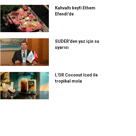
Kahvaltı keyfi Ethem
Efendi’de
SUDER'den yaz için su
uyarısı
L'OR Coconut Iced ile
tropikal mola