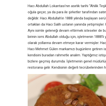
Hacı Abdullah Lokantası’nın asırlık
tarihi “Ahilik Teş
oğula geçer, ya da para ile şirketler
tarafından satın 
değildir. Hacı Abdullah’ın 1888 yılında
başlayan serü
ortakları da Hacı Salih ustanın yanında
yetişmişler.
Aynı
isimle geleneği devam ettirmek isteseler
de b
birinin ismi
Abdullah olduğu için, işletmenin 1888’li
olarak yollarına
devam etmeye karar vermişler. Ha
Hacı Mehmet Gülen
markamızı bugünlere getiren is
kendisini buradan rahmetle
analım. Yaptığımız ist
bizlere geçmiş durumda. İşletmenin
genel müdürlü
restorana gelir. Kendisinin değerli
tecrübelerinden 