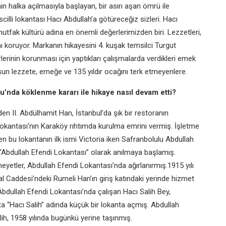
in halka açılmasıyla başlayan,
bir asırı aşan ömrü ile
scilli
lokantası Hacı Abdullah’a götüreceğiz
sizleri. Hacı
mutfak
kültürü adına en önemli değerlerimizden
biri. Lezzetleri,
nı
koruyor. Markanın hikayesini 4. kuşak
temsilci Turgut
lerinin
korunması için yaptıkları çalışmalarda
verdikleri emek
lsun
lezzete, emeğe ve 135 yıldır ocağını terk
etmeyenlere.
u’nda köklenme kararı ile
hikaye nasıl devam etti?
 eden II. Abdülhamit Han,
İstanbul’da şık bir restoranın
okantası’nın Karaköy rıhtımda kurulma
emrini vermiş. İşletme
len
bu lokantanın ilk ismi Victoria iken
Safranbolulu Abdullah
 “Abdullah
Efendi Lokantası” olarak anılmaya
başlamış.
heyetler, Abdullah
Efendi Lokantası’nda ağırlanırmış.1915
yılı
klal Caddesi’ndeki Rumeli
Han’ın giriş katındaki yerinde hizmet
Abdullah Efendi Lokantası’nda
çalışan Hacı Salih Bey,
’ta
“Hacı Salih” adında küçük bir lokanta
açmış. Abdullah
lih, 1958
yılında bugünkü yerine taşınmış.