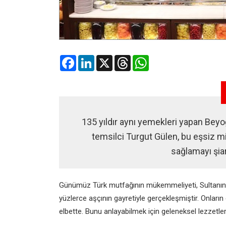
Facebook
LinkedIn
X
Threads
WhatsApp
135 yıldır aynı yemekleri yapan Beyo
temsilci Turgut Gülen, bu eşsiz mi
sağlamayı şiar
Günümüz Türk mutfağının
mükemmeliyeti, Sultanı
yüzlerce aşçının gayretiyle
gerçekleşmiştir. Onları
elbette. Bunu anlayabilmek
için geleneksel lezzetle