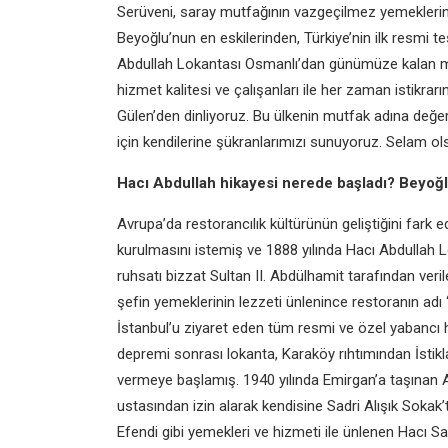
Serüveni, saray mutfağının vazgeçilmez
yemeklerin
Beyoğlu’nun en
eskilerinden, Türkiye’nin ilk resmi te
Abdullah Lokantası
Osmanlı’dan günümüze kalan 
hizmet kalitesi ve
çalışanları ile her zaman istikrarı
Gülen’den dinliyoruz.
Bu ülkenin mutfak adına değer
için kendilerine
şükranlarımızı sunuyoruz. Selam o
Hacı Abdullah hikayesi nerede başladı?
Beyoğl
Avrupa’da restorancılık kültürünün
geliştiğini fark
kurulmasını
istemiş ve 1888 yılında Hacı Abdullah
L
ruhsatı bizzat
Sultan II. Abdülhamit tarafından veri
şefin yemeklerinin
lezzeti ünlenince restoranın adı
İstanbul’u ziyaret eden tüm
resmi ve özel yabancı 
depremi sonrası lokanta, Karaköy
rıhtımından İsti
vermeye başlamış. 1940 yılında Emirgan’a
taşınan 
ustasından izin
alarak kendisine Sadri Alışık Sokak
Efendi gibi yemekleri
ve hizmeti ile ünlenen Hacı Sa