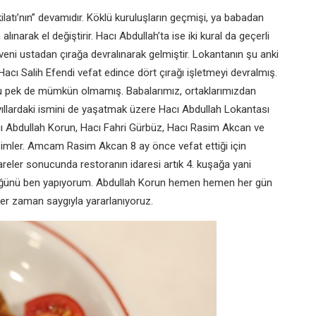
kilatı’nın” devamıdır.
Köklü kuruluşların geçmişi, ya babadan
alınarak el değiştirir.
Hacı Abdullah’ta ise iki kural da geçerli
veni ustadan çırağa
devralınarak gelmiştir. Lokantanın şu anki
 Hacı Salih Efendi vefat edince
dört çırağı işletmeyi devralmış.
u pek de mümkün olmamış.
Babalarımız, ortaklarımızdan
yıllardaki ismini de yaşatmak üzere Hacı
Abdullah Lokantası
cı
Abdullah Korun, Hacı Fahri Gürbüz, Hacı
Rasim Akcan ve
imler.
Amcam Rasim Akcan 8 ay önce vefat
ettiği için
işareler sonucunda
restoranın idaresi artık 4. kuşağa yani
ğünü ben yapıyorum.
Abdullah Korun hemen hemen her
gün
her zaman saygıyla
yararlanıyoruz.