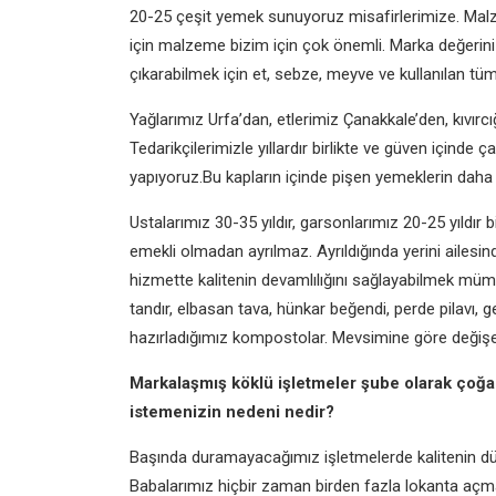
20-25 çeşit yemek sunuyoruz
misafirlerimize. Mal
için malzeme bizim için çok önemli.
Marka değerini
çıkarabilmek için et, sebze,
meyve ve kullanılan tüm
Yağlarımız Urfa’dan, etlerimiz
Çanakkale’den, kıvırc
Tedarikçilerimizle yıllardır birlikte ve
güven içinde ça
yapıyoruz.
Bu kapların içinde pişen yemeklerin dah
Ustalarımız 30-35 yıldır, garsonlarımız
20-25 yıldır b
emekli olmadan ayrılmaz. Ayrıldığında
yerini ailesin
hizmette
kalitenin devamlılığını sağlayabilmek
mümk
tandır, elbasan
tava, hünkar beğendi, perde pilavı,
g
hazırladığımız
kompostolar. Mevsimine göre deği
Markalaşmış köklü işletmeler şube
olarak çoğa
istemenizin
nedeni nedir?
Başında duramayacağımız işletmelerde
kalitenin d
Babalarımız hiçbir zaman birden fazla
lokanta açm