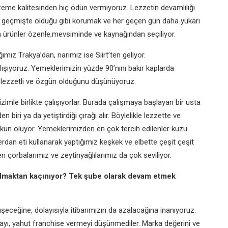
zeme kalitesinden hiç
ödün vermiyoruz. Lezzetin devamlılığı
 geçmişte olduğu gibi
korumak ve her geçen gün daha
yukarı
 ürünler özenle,
mevsiminde ve kaynağından seçiliyor.
ığımız
Trakya’dan, narımız ise Siirt’ten geliyor.
lışıyoruz. Yemeklerimizin
yüzde 90’nını bakır kaplarda
a
lezzetli ve özgün olduğunu düşünüyoruz.
izimle birlikte çalışıyorlar.
Burada çalışmaya başlayan bir usta
den biri ya da yetiştirdiği
çırağı alır. Böylelikle lezzette ve
ün oluyor. Yemeklerimizden en
çok tercih edilenler kuzu
erdan eti kullanarak yaptığımız keşkek
ve elbette çeşit çeşit
şen
çorbalarımız ve zeytinyağlılarımız da çok
seviliyor.
lmaktan kaçınıyor? Tek
şube olarak devam etmek
üşeceğine, dolayısıyla
itibarımızın da azalacağına inanıyoruz.
ayı, yahut franchise vermeyi
düşünmediler. Marka değerini ve