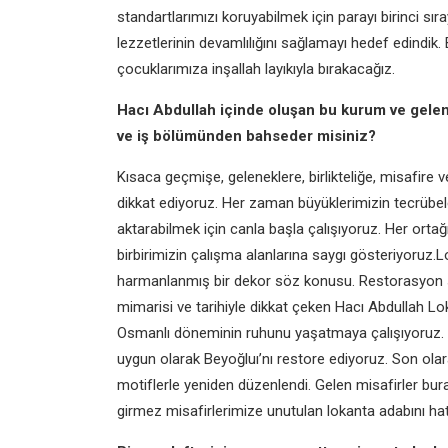
standartlarımızı koruyabilmek için parayı
birinci s
lezzetlerinin devamlılığını sağlamayı
hedef edindik.
çocuklarımıza
inşallah layıkıyla bırakacağız.
Hacı Abdullah içinde oluşan bu kurum
ve gele
ve iş
bölümünden bahseder misiniz?
Kısaca geçmişe, geleneklere, birlikteliğe,
misafire v
dikkat
ediyoruz. Her zaman büyüklerimizin
tecrübel
aktarabilmek için canla başla çalışıyoruz.
Her ortağ
birbirimizin
çalışma alanlarına saygı gösteriyoruz.
L
harmanlanmış
bir dekor söz konusu. Restorasyon
mimarisi ve
tarihiyle dikkat çeken Hacı Abdullah
Lo
Osmanlı
döneminin ruhunu yaşatmaya
çalışıyoruz.
uygun olarak
Beyoğlu
ı’nı
restore ediyoruz. Son ola
motiflerle yeniden düzenlendi. Gelen
misafirler bur
girmez misafirlerimize unutulan lokanta
adabını ha