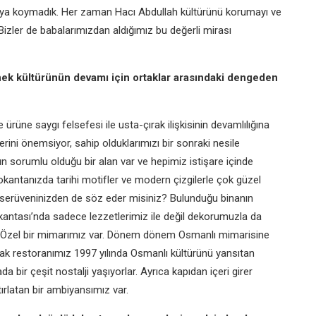
ıraya koymadık. Her zaman
Hacı Abdullah kültürünü korumayı ve
 Bizler de babalarımızdan
aldığımız bu değerli mirası
nek kültürünün devamı için
ortaklar arasındaki dengeden
e ürüne saygı felsefesi ile
usta-çırak ilişkisinin devamlılığına
erini önemsiyor, sahip
olduklarımızı bir sonraki nesile
ın sorumlu olduğu bir alan var
ve hepimiz istişare içinde
okantanızda tarihi motifler ve modern
çizgilerle çok güzel
serüveninizden de söz eder misiniz?
Bulunduğu binanın
kantası’nda sadece lezzetlerimiz
ile değil dekorumuzla da
 Özel bir mimarımız var.
Dönem dönem Osmanlı mimarisine
rak restoranımız
1997 yılında Osmanlı kültürünü yansıtan
ada bir çeşit nostalji
yaşıyorlar. Ayrıca kapıdan içeri girer
tırlatan bir ambiyansımız var.