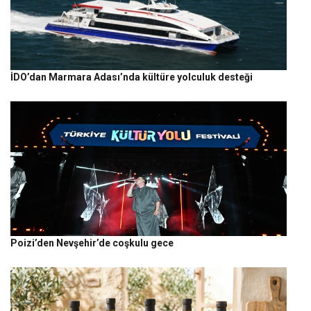
İDO’dan Marmara Adası’nda kültüre yolculuk desteği
Poizi’den Nevşehir’de coşkulu gece