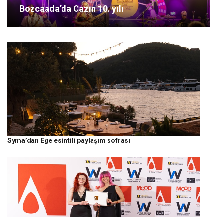
Bozcaada’da Cazın 10. yılı
Syma’dan Ege esintili paylaşım sofrası