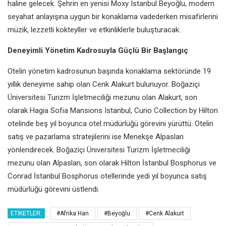
haline gelecek. Şehrin en yenisi Moxy Istanbul Beyoğlu, modern
seyahat anlayışına uygun bir konaklama vadederken misafirlerini
müzik, lezzetli kokteyller ve etkinliklerle buluşturacak.
Deneyimli Yönetim Kadrosuyla Güçlü Bir Başlangıç
Otelin yönetim kadrosunun başında konaklama sektöründe 19
yıllık deneyime sahip olan Cenk Alakurt bulunuyor. Boğaziçi
Üniversitesi Turizm İşletmeciliği mezunu olan Alakurt, son
olarak Hagia Sofia Mansions Istanbul, Curio Collection by Hilton
otelinde beş yıl boyunca otel müdürlüğü görevini yürüttü. Otelin
satış ve pazarlama stratejilerini ise Menekşe Alpaslan
yönlendirecek. Boğaziçi Üniversitesi Turizm İşletmeciliği
mezunu olan Alpaslan, son olarak Hilton İstanbul Bosphorus ve
Conrad İstanbul Bosphorus otellerinde yedi yıl boyunca satış
müdürlüğü görevini üstlendi.
ETIKETLER:
#Afrika Han
#Beyoğlu
#Cenk Alakurt