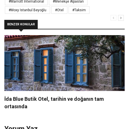
#Marriott International
#Menekşe Alpaslan
#Moxy Istanbul Beyoğlu
#Otel
#Taksim
BENZER KONULAR
İda Blue Butik Otel, tarihin ve doğanın tam
ortasında
Yorum Yaz