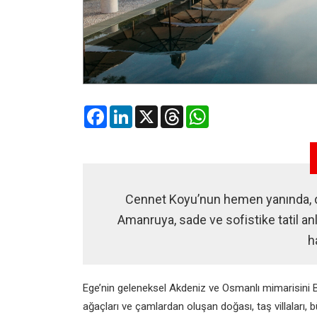
Facebook
LinkedIn
X
Threads
WhatsApp
Cennet Koyu’nun hemen yanında, 
Amanruya, sade ve sofistike tatil anl
h
Ege’nin geleneksel Akdeniz ve Osmanlı mimarisini 
ağaçları ve çamlardan oluşan doğası, taş villaları, bü