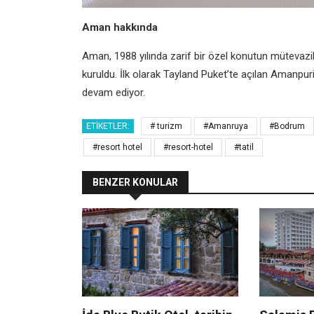
Aman hakkında
Aman, 1988 yılında zarif bir özel konutun mütevazil
kuruldu. İlk olarak Tayland Puket’te açılan Amanpur
devam ediyor.
ETIKETLER:
# turizm
#Amanruya
#Bodrum
#resort hotel
#resort-hotel
#tatil
BENZER KONULAR