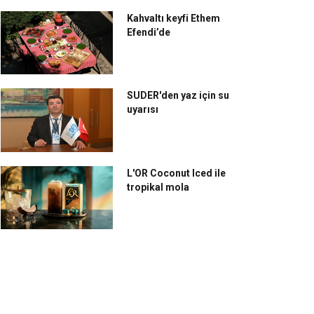
Kahvaltı keyfi Ethem
Efendi’de
SUDER'den yaz için su
uyarısı
L'OR Coconut Iced ile
tropikal mola