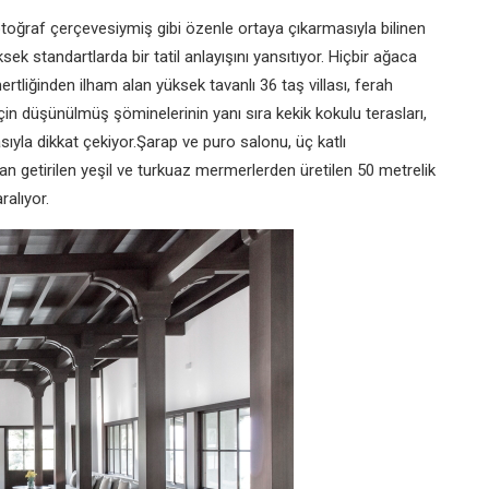
oğraf çerçevesiymiş gibi özenle ortaya çıkarmasıyla bilinen
k standartlarda bir tatil anlayışını yansıtıyor. Hiçbir ağaca
iğinden ilham alan yüksek tavanlı 36 taş villası, ferah
çin düşünülmüş şöminelerinin yanı sıra kekik kokulu terasları,
yla dikkat çekiyor.Şarap ve puro salonu, üç katlı
an getirilen yeşil ve turkuaz mermerlerden üretilen 50 metrelik
ralıyor.