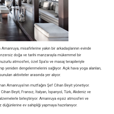
 Amanruya, misafirlerine yakın bir arkadaşlarının evinde
enzersiz doğa ve tarihi manzarayla mükemmel bir
uzurlu atmosferi, özel Spa’sı ve masaj terapileriyle
nıp yeniden dengelenmelerini sağlıyor. Açık hava yoga alanları,
unulan aktiviteler arasında yer alıyor.
sunan Amanruya’nın mutfağını Şef Cihan Beyit yönetiyor.
Cihan Beyit, Fransız, İtalyan, İspanyol, Türk, Akdeniz ve
malzemelerle birleştiriyor. Amanruya eşsiz atmosferi ve
 düğünlerine ev sahipliği yapmaya hazırlanıyor.