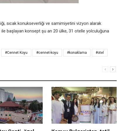
iği, sıcak konukseverliği ve samimiyetini vizyon alarak
i ile başlayan konsept şu an 20 ülke, 31 otelle yolculuğuna
#Cennet Koyu
#cennet-koyu
#konaklama
#otel