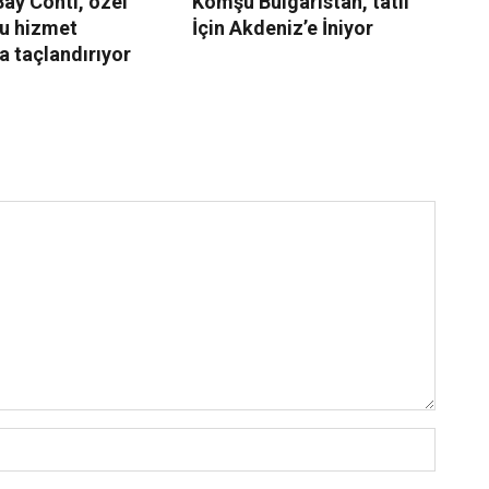
ay Conti, özel
Komşu Bulgaristan, tatil
Sw
u hizmet
İçin Akdeniz’e İniyor
İz
la taçlandırıyor
Ce