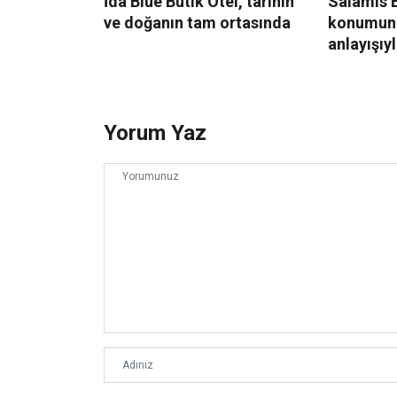
İda Blue Butik Otel, tarihin
Salamis B
ve doğanın tam ortasında
konumun
anlayışıy
Yorum Yaz