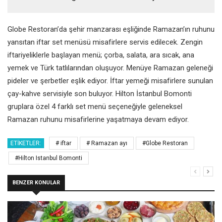
Globe Restoran’da şehir manzarası eşliğinde Ramazan’ın ruhunu
yansıtan iftar set menüsü
misafirlere servis edilecek. Zengin
iftariyeliklerle başlayan menü; çorba, salata, ara sıcak, ana
yemek ve Türk tatlılarından oluşuyor. Menüye Ramazan geleneği
pideler ve şerbetler eşlik
ediyor. İftar yemeği misafirlere sunulan
çay-kahve servisiyle son buluyor.
Hilton İstanbul Bomonti
gruplara özel 4 farklı set menü seçeneğiyle geleneksel
Ramazan
ruhunu misafirlerine yaşatmaya devam ediyor.
ETIKETLER:
# iftar
# Ramazan ayı
#Globe Restoran
#Hilton Istanbul Bomonti
BENZER KONULAR