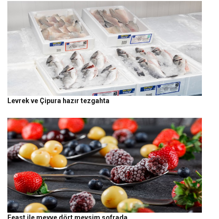
Levrek ve Çipura hazır tezgahta
Feast ile meyve dört mevsim sofrada