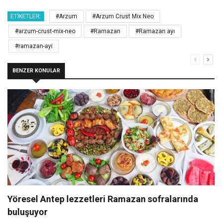
ETIKETLER:
#Arzum
#Arzum Crust Mix Neo
#arzum-crust-mix-neo
#Ramazan
#Ramazan ayı
#ramazan-ayi
BENZER KONULAR
Yöresel Antep lezzetleri Ramazan sofralarında
buluşuyor