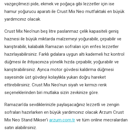
vazgeçilmezi pide, ekmek ve poğaça gibi lezzetler için ise
hamur yoğurucu aparatı ile Crust Mix Neo mutfaktaki en büyük
yardımcınız olacak.
Crust Mix Neo’nun beş litre paslanmaz çelik kapasiteli geniş
haznesi ile büyük miktarda malzemeyi yoğurabilir, çırpabilir ve
karıştırabilir, kalabalık Ramazan sofraları için enfes lezzetler
hazırlayabilirsiniz. Farklı gıdalara uygun altı kademeli hız kontrol
düğmesi ile ihtiyacınıza yönelik hızda çırpabilir, yoğurabilir ve
karıştırabilirsiniz. Ayrıca motor gövdesi kaldırma düğmesi
sayesinde üst gövdeyi kolaylıkla yukarı doğru hareket
ettirebilirsiniz. Crust Mix
Neo’nun siyah ve kırmızı renk
seçeneklerinden biri mutlaka sizin zevkinize göre.
Ramazan’da sevdiklerinizle paylaşacağınız lezzetli ve zengin
sofraları hazırlarken en büyük yardımcınız olacak
Arzum Crust
Mix Neo Stand Mikser
’i
arzum.com.tr
ve tüm online mecralardan
satın alabilirsiniz.