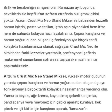
Birlik ve beraberliğin simgesi olan Ramazan ayı boyunca,
sevdiklerinizle keyifli iftar sofrası etrafında buluşmak gibisi
yoktur. Arzum Crust Mix Neo Stand Mikser ile birbirinden lezzetli
hamur işlerini, pasta ve tatlıları, iştah açıcı yiyecekleri hem iftar
hem de sahurda kolayca hazırlayabilirsiniz. Çırpıcı, karıştırıcı ve
hamur yoğurucudan oluşan üç fonksiyonuyla birçok tarifi
kolaylıkla hazırlamanıza olanak sağlayan Crust Mix Neo ile
birbirinden farklı lezzetler yaratabilir, profesyonel şeflerin
mükemmel sunumlarını sofranıza taşıyarak misafirlerinizi
şaşırtabilirsiniz.
Arzum Crust Mix Neo Stand Mikser
, yüksek motor gücünün
yanında çırpıcı, karıştırıcı ve hamur yoğurucudan oluşan üç ayrı
fonksiyonuyla birçok tarifi kolaylıkla hazırlamanıza yardımcı olur.
Yumurta beyazı, ağır krema, kaynatılmış şekerli karışımlar,
pandispanya veya mayonez için çırpıcı aparatı; kurabiye, kek,
çörek ve içli köfte için karıştırıcı aparatı; Ramazan’ın