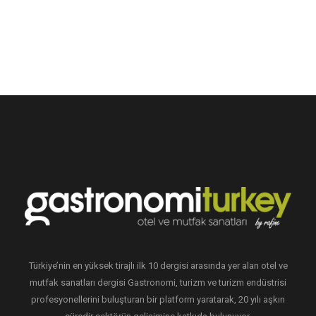
Türkiye’nin en yüksek tirajlı ilk 10 dergisi arasında yer alan otel ve
mutfak sanatları dergisi Gastronomi, turizm ve turizm endüstrisi
profesyonellerini buluşturan bir platform yaratarak, 20 yılı aşkın