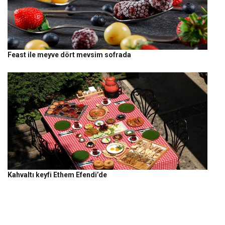
Feast ile meyve dört mevsim sofrada
Kahvaltı keyfi Ethem Efendi’de