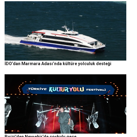
İDO’dan Marmara Adası’nda kültüre yolculuk desteği
Poizi’den Nevşehir’de coşkulu gece