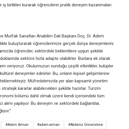
 iş birlikleri
kurarak öğrencilerin pratik deneyim
kazanmaları
e Mutfak Sanatları
Anabilim Dalı Başkanı Doç. Dr. Adem
tikle
buluşturarak öğrencilerimize gerçek
dünya deneyimlerini
ımızda öğrenciler, sektördeki
beklentilere uygun şekilde
duklarında sektöre hızla
adapte olabilirler. Bunlara ek olarak
nem veriyoruz.
Okulumuzun sunduğu çeşitli
etkinlikler, kulüpler
 kültürel
deneyimler edinirler. Bu, onların
kişisel gelişimlerine
teklemekteyiz.
Müfredatımızda yer alan kapsamlı
yönetim
e stratejik
kararlar alabilecekleri şekilde hazırlar.
Turizm
astronomi bölümü
dahil olmak üzere kendi içerisindeki
tüm
i alımı
yapılıyor. Bu deneyim ve sektördeki
bağlantılar,
lıyor.”
#Adem Arman
#adem-arman
#Akdeniz Üniversitesi