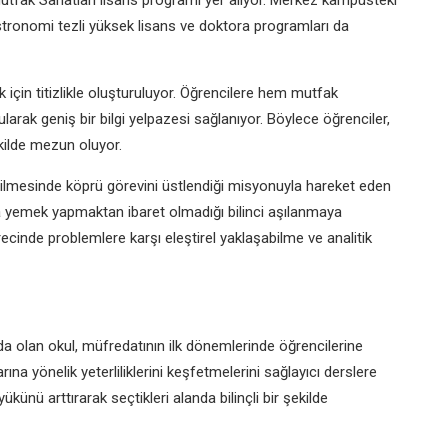
utfak Sanatları
lisans programı yer alıyor. Merkez
kampüsteki
astronomi
tezli yüksek lisans ve doktora
programları da
için titizlikle
oluşturuluyor. Öğrencilere hem
mutfak
ularak geniş bir
bilgi yelpazesi sağlanıyor. Böylece
öğrenciler,
kilde
mezun oluyor.
irilmesinde köprü
görevini üstlendiği misyonuyla
hareket eden
a
yemek yapmaktan ibaret olmadığı
bilinci aşılanmaya
ecinde problemlere karşı eleştirel
yaklaşabilme ve analitik
nda olan
okul, müfredatının ilk dönemlerinde
öğrencilerine
arına
yönelik yeterliliklerini keşfetmelerini
sağlayıcı derslere
yükünü arttırarak seçtikleri alanda
bilinçli bir şekilde