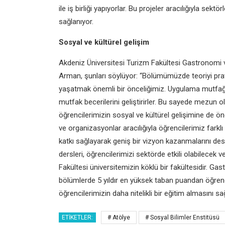
ile iş birliği yapıyorlar. Bu projeler
aracılığıyla sektörle
sağlanıyor.
Sosyal ve kültürel gelişim
Akdeniz Üniversitesi Turizm Fakültesi
Gastronomi v
Arman, şunları söylüyor:
“Bölümümüzde teoriyi pra
yaşatmak
önemli bir önceliğimiz. Uygulama
mutfağ
mutfak
becerilerini geliştirirler. Bu sayede
mezun ol
öğrencilerimizin sosyal ve kültürel
gelişimine de ö
ve organizasyonlar
aracılığıyla öğrencilerimiz farklı
katkı sağlayarak
geniş bir vizyon kazanmalarını
des
dersleri, öğrencilerimizi
sektörde etkili olabilecek v
Fakültesi üniversitemizin köklü
bir fakültesidir. G
bölümlerde 5 yıldır en yüksek
taban puandan öğrenc
öğrencilerimizin daha
nitelikli bir eğitim almasını sağ
ETIKETLER:
# Atölye
# Sosyal Bilimler Enstitüsü