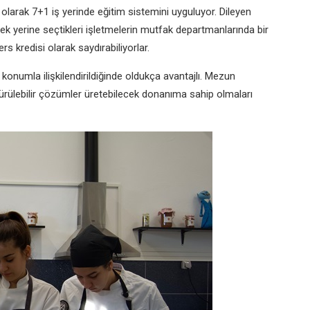
ı olarak 7+1 iş yerinde
eğitim sistemini uyguluyor
. Dileyen
k yerine seçtikleri
işletmelerin mutfak departmanlarında
bir
ders kredisi olarak
saydırabiliyorlar.
i konumla
ilişkilendirildiğinde oldukça avantajlı.
Mezun
ürülebilir
çözümler üretebilecek donanıma
sahip olmaları