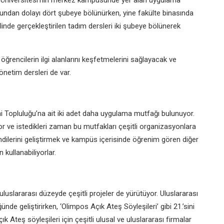
Üniversitesi’nin merkez
kampüsünde yer alan uygulama
ğundan dolayı dört
şubeye bölünürken, yine fakülte
binasında
linde gerçekleştirilen tadım
dersleri iki şubeye bölünerek
 öğrencilerin
ilgi alanlarını keşfetmelerini sağlayacak
ve
yönetim dersleri de
var.
i Topluluğu’na
ait iki adet daha uygulama mutfağı
bulunuyor.
yor ve
istedikleri zaman bu mutfakları
çeşitli organizasyonlara
ndilerini geliştirmek ve kampüs
içerisinde öğrenim gören diğer
 kullanabiliyorlar.
uluslararası
düzeyde çeşitli projeler de yürütüyor.
Uluslararası
üğünde
geliştirirken, ‘Olimpos Açık Ateş
Söyleşileri’ gibi 21.’sini
ık Ateş söyleşileri için
çeşitli ulusal ve uluslararası firmalar