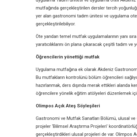
uygulama
Tadım ünitesi ve uygulama
oteli
Akdeniz 
mutfağında gerçekleştirilen dersler
tercih yoğunlu
yer alan gastronomi
tadım ünitesi ve uygulama
ote
gerçekleştirilebiliyor.
Öte yandan temel mutfak
uygulamalarının yanı sıra
yaratıcılıklarını ön plana çıkaracak
çeşitli tadım ve 
Öğrencilerin yönettiği
mutfak
Uygulama mutfağına ek olarak
Akdeniz Gastronom
Bu mutfakların kontrolünü
bölüm öğrencileri sağlı
hazırlanmak,
ders dışında merak ettikleri alanda
ke
öğrencilere yönelik eğitim atölyeleri
düzenlemek için
Olimpos Açık Ateş
Söyleşileri
Gastronomi ve Mutfak Sanatları
Bölümü, ulusal ve 
projeler ‘Bilimsel Araştırma
Projeleri’ koordinatörl
gerçekleştirdikleri
ulusal projeleri de var.
Olimpos Aç