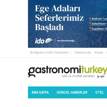
06 Ağustos 2026, Perşembe
Hakkımızda
Künye
ANA SAYFA
GÜNCEL HABERLER
OTEL