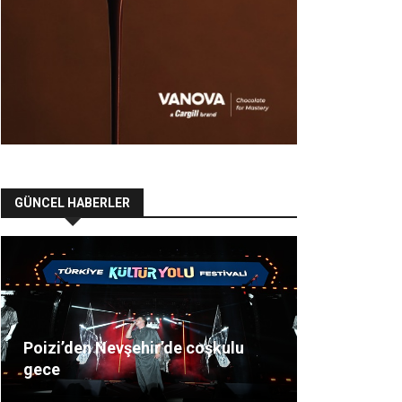
GÜNCEL HABERLER
Poizi’den Nevşehir’de coşkulu
gece