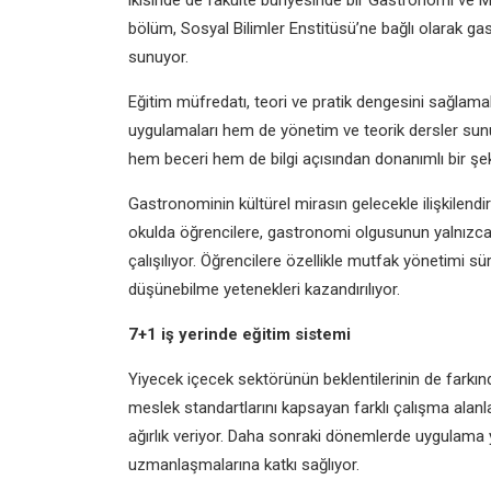
ikisinde de fakülte bünyesinde
bir Gastronomi ve M
bölüm, Sosyal Bilimler
Enstitüsü’ne bağlı olarak g
sunuyor.
Eğitim müfredatı, teori ve pratik
dengesini sağlamak 
uygulamaları hem de yönetim
ve teorik dersler sun
hem beceri hem de
bilgi açısından donanımlı bir şe
Gastronominin kültürel mirasın
gelecekle ilişkilend
okulda öğrencilere,
gastronomi olgusunun yalnızc
çalışılıyor.
Öğrencilere özellikle mutfak yönetimi
sür
düşünebilme
yetenekleri kazandırılıyor.
7+1 iş yerinde eğitim
sistemi
Yiyecek içecek sektörünün
beklentilerinin de farkı
meslek standartlarını
kapsayan farklı çalışma alanl
ağırlık veriyor. Daha
sonraki dönemlerde uygulama
uzmanlaşmalarına
katkı sağlıyor.