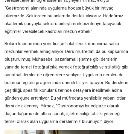
verebileceklerini öğrendiklerini söyleyen Yılmaz, ekliyor:
“Gastronomi alanında uygulama hocası büyük bir ihtiyaç
ülkemizde. Sektörden bu anlamda destek alıyoruz. Hedefimiz
akademik dünyayla sektörü birleştirerek bizi ileriye taşıyacak
eğitimler verebilecek kadroları mezun etmek.”
Bölüm kapsamında yönetici şef olabilecek donanıma sahip
mezunlar vermek amaçlanıyor. Ders müfredatı da bu kapsamda
oluşturulmuş. Muhasebe, pazarlama, işletme gibi derslerin
yanında temel fotoğrafçılık, yemek fotoğrafçılığı ve stilistliği gibi
sanatsal dersler de öğrencilere veriliyor. Uygulama dersleri de
bölümün eğitim programında önemli bir yer tutuyor. Bu derslerin
çeşitliliği, spesifik konular üzerinde detaylara inebilmek adına
günden güne arttırılıyor. Bu yıl müfredata yenilebilir yabani otlar
dersi de eklenmiş. Yılmaz, “Gastronomiyi bir yelpaze olarak
düşündüğümüzde altına sanatı, işletmeciliği tabii ki yeteneği
temel olarak alan uygulama derslerimiz bulunuyor” diyor.