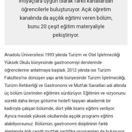
ihtiyaçlara uygun olarak farklı kanallardan
öğrencilerle buluşturuyor. Açık öğretim
kanalında da aşçılık eğitimi veren bölüm,
bunu 20 çeşit eğitim materyaliyle
pekiştiriyor.
Anadolu Üniversitesi 1993 yılında Turizm ve Otel İşletmeciliği
Yüksek Okulu bünyesinde gastronomiyi derslerinde
öğrencilerine anlatmaya başladı. 2012 yılında ise Turizm
Fakültesi’ne dönüşen yapı artık bünyesinde Turizm İşletmeciliği,
Turizm Rehberliği ve Gastronomi ve Mutfak Sanatları adı altında
üç bölüm üzerinden eğitimini sürdürüyor. Eğitimini ve vizyonunu
sürekli daha ileriye götürme hedefi taşıyan akademik bir
kadroyla çalışan bölümde, dört yıllık lisans eğitimi veriliyor.
Ayrıca meslek yüksek okullarında aşçılık programı eğitimi
alabiliyorsunuz. Bölümün, gastronomi disiplininin farklı
alanlarıyla ilgili çeşitli mutfak sertifika programları da bulunuyor.