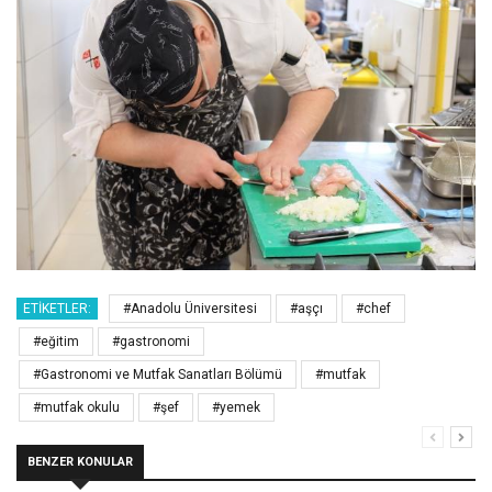
ETIKETLER:
#Anadolu Üniversitesi
#aşçı
#chef
#eğitim
#gastronomi
#Gastronomi ve Mutfak Sanatları Bölümü
#mutfak
#mutfak okulu
#şef
#yemek
BENZER KONULAR