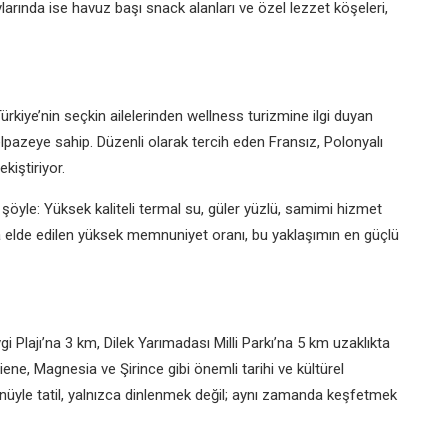
arında ise havuz başı snack alanları ve özel lezzet köşeleri,
rkiye’nin seçkin ailelerinden wellness turizmine ilgi duyan
lpazeye sahip. Düzenli olarak tercih eden Fransız, Polonyalı
ekiştiriyor.
 şöyle: Yüksek kaliteli termal su, güler yüzlü, samimi hizmet
da elde edilen yüksek memnuniyet oranı, bu yaklaşımın en güçlü
i Plajı’na 3 km, Dilek Yarımadası Milli Parkı’na 5 km uzaklıkta
iene, Magnesia ve Şirince gibi önemli tarihi ve kültürel
önüyle tatil, yalnızca dinlenmek değil; aynı zamanda keşfetmek