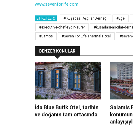
www.sevenforlife.com
ETIKETLER:
# Kuşadası Aşçılar Derneği
#Ege
#executive-chef-aydin-surer
#kusadasi-ascilar-dern
#Samos
#Seven For Life Thermal Hotel
#seven-f
BENZER KONULAR
İda Blue Butik Otel, tarihin
Salamis B
ve doğanın tam ortasında
konumun
anlayışıy