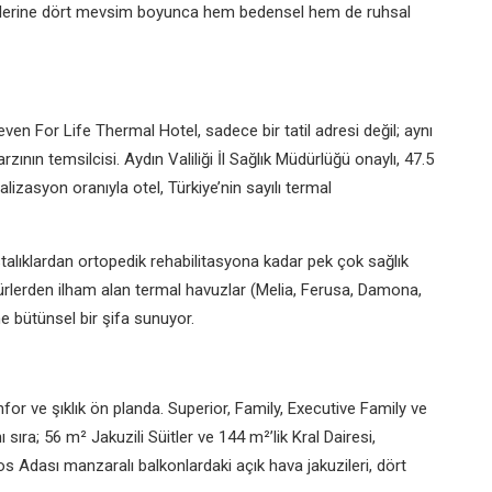
firlerine dört mevsim boyunca hem bedensel hem de ruhsal
en For Life Thermal Hotel, sadece bir tatil adresi değil; aynı
nın temsilcisi. Aydın Valiliği İl Sağlık Müdürlüğü onaylı, 47.5
izasyon oranıyla otel, Türkiye’nin sayılı termal
talıklardan ortopedik rehabilitasyona kadar pek çok sağlık
gürlerden ilham alan termal havuzlar (Melia, Ferusa, Damona,
ne bütünsel bir şifa sunuyor.
or ve şıklık ön planda. Superior, Family, Executive Family ve
 sıra; 56 m² Jakuzili Süitler ve 144 m²’lik Kral Dairesi,
s Adası manzaralı balkonlardaki açık hava jakuzileri, dört