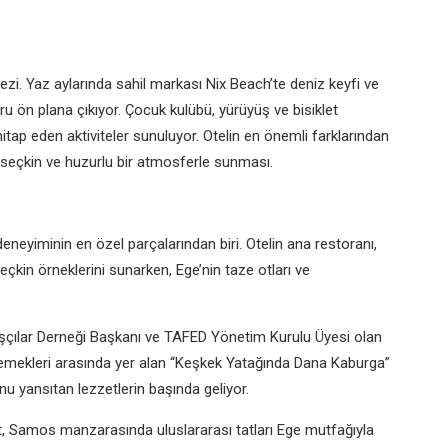
zi. Yaz aylarında sahil markası Nix Beach’te deniz keyfi ve
u ön plana çıkıyor. Çocuk kulübü, yürüyüş ve bisiklet
hitap eden aktiviteler sunuluyor. Otelin en önemli farklarından
, seçkin ve huzurlu bir atmosferle sunması.
eneyiminin en özel parçalarından biri. Otelin ana restoranı,
çkin örneklerini sunarken, Ege’nin taze otları ve
şçılar Derneği Başkanı ve TAFED Yönetim Kurulu Üyesi olan
yemekleri arasında yer alan “Keşkek Yatağında Dana Kaburga”
u yansıtan lezzetlerin başında geliyor.
t, Samos manzarasında uluslararası tatları Ege mutfağıyla