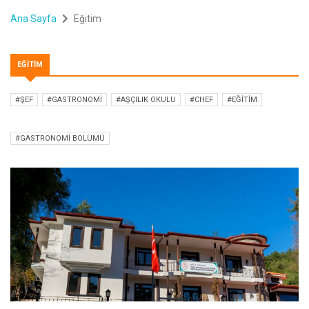
Ana Sayfa
Eğitim
EĞITIM
#ŞEF
#GASTRONOMI
#AŞÇILIK OKULU
#CHEF
#EĞITIM
#GASTRONOMI BÖLÜMÜ