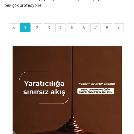
pek çok profesyoneli ...
<
1
2
3
4
5
6
7
8
>