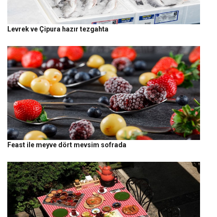
Levrek ve Çipura hazır tezgahta
Feast ile meyve dört mevsim sofrada