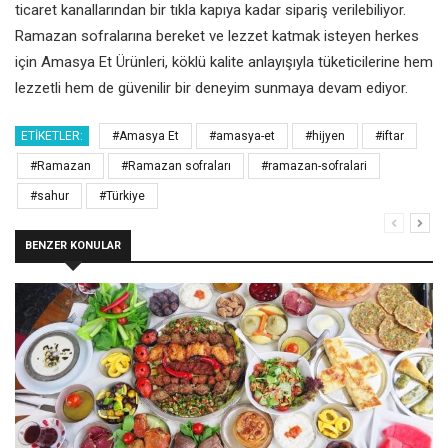
ticaret kanallarından bir tıkla kapıya kadar sipariş verilebiliyor.
Ramazan sofralarına bereket ve lezzet katmak isteyen herkes
için Amasya Et Ürünleri, köklü kalite anlayışıyla tüketicilerine hem
lezzetli hem de güvenilir bir deneyim sunmaya devam ediyor.
ETIKETLER:
#Amasya Et
#amasya-et
#hijyen
#iftar
#Ramazan
#Ramazan sofraları
#ramazan-sofralari
#sahur
#Türkiye
BENZER KONULAR