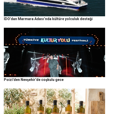
İDO’dan Marmara Adası’nda kültüre yolculuk desteği
Poizi’den Nevşehir’de coşkulu gece