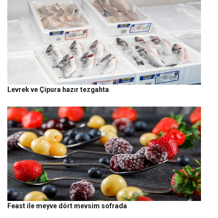
Levrek ve Çipura hazır tezgahta
Feast ile meyve dört mevsim sofrada