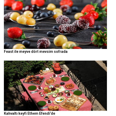
Feast ile meyve dört mevsim sofrada
Kahvaltı keyfi Ethem Efendi’de