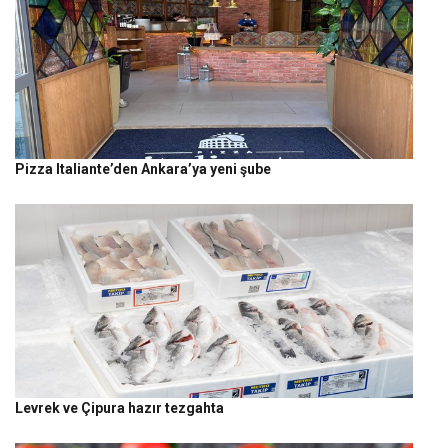
Pizza Italiante’den Ankara’ya yeni şube
Levrek ve Çipura hazır tezgahta