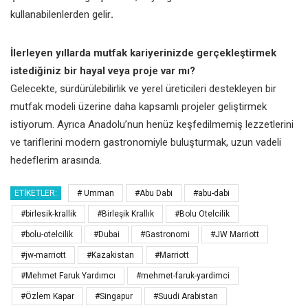
kullanabilenlerden gelir
.
İlerleyen yıllarda mutfak kariyerinizde gerçekleştirmek
istediğiniz bir hayal veya proje var mı?
Gelecekte, sürdürülebilirlik ve yerel üreticileri destekleyen bir
mutfak modeli üzerine daha kapsamlı projeler geliştirmek
istiyorum. Ayrıca Anadolu’nun henüz keşfedilmemiş lezzetlerini
ve tariflerini modern gastronomiyle buluşturmak, uzun vadeli
hedeflerim arasında.
ETIKETLER:
# Umman
#Abu Dabi
#abu-dabi
#birlesik-krallik
#Birleşik Krallık
#Bolu Otelcilik
#bolu-otelcilik
#Dubai
#Gastronomi
#JW Marriott
#jw-marriott
#Kazakistan
#Marriott
#Mehmet Faruk Yardımcı
#mehmet-faruk-yardimci
#Özlem Kapar
#Singapur
#Suudi Arabistan