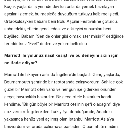
Küçük yaşlarda iş yerinde dev kazanlarda yemek hazırlayan
aşçıları izlemek, bu mesleğe duyduğum tutkuyu kalbime işledi.
Ortaokuldayken babam beni Bolu Aşçılar Festivali’ne götürdü,
sahnedeki şeflerin genel edası ve etkileyici sunumları beni
büyüledi. Babam “Sen de onlar gibi olmak ister misin?” dediğinde
tereddütsüz “Evet” dedim ve yolum belli oldu.
Marriott ile yolunuz nasıl kesişti ve bu deneyim sizin için
ne ifade ediyor?
Marriott ile hikayem aslında İngiltere’de başladı. Genç yaşlarda,
Bournemouth şehrinde bir restoranda çalışıyordum. Sahilde çok
güzel bir Marriott oteli vardı ve her gün işe giderken önünden
geçer, hayranlıkla bakardım. Bir gece otele bakarken kendi
kendime, “Bir gün böyle bir Marriott otelinin şefi olacağım” diye
söz verdim. İngiltere’den Türkiye’ye döndüğümde, Anadolu
yakasında henüz yeni açılmış olan İstanbul Marriott Asia’ya
başvurdum ve orada çalışmaya başladım. O gün attığım adım,