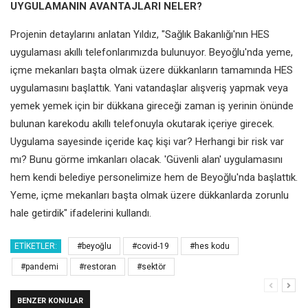
UYGULAMANIN AVANTAJLARI NELER?
Projenin detaylarını anlatan Yıldız, "Sağlık Bakanlığı'nın HES
uygulaması akıllı telefonlarımızda bulunuyor. Beyoğlu'nda yeme,
içme mekanları başta olmak üzere dükkanların tamamında HES
uygulamasını başlattık. Yani vatandaşlar alışveriş yapmak veya
yemek yemek için bir dükkana gireceği zaman iş yerinin önünde
bulunan karekodu akıllı telefonuyla okutarak içeriye girecek.
Uygulama sayesinde içeride kaç kişi var? Herhangi bir risk var
mı? Bunu görme imkanları olacak. 'Güvenli alan' uygulamasını
hem kendi belediye personelimize hem de Beyoğlu'nda başlattık.
Yeme, içme mekanları başta olmak üzere dükkanlarda zorunlu
hale getirdik" ifadelerini kullandı.
ETIKETLER:
#beyoğlu
#covid-19
#hes kodu
#pandemi
#restoran
#sektör
BENZER KONULAR