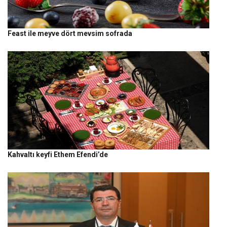
Feast ile meyve dört mevsim sofrada
Kahvaltı keyfi Ethem Efendi’de