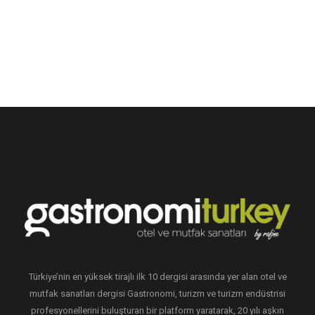
Türkiye’nin en yüksek tirajlı ilk 10 dergisi arasında yer alan otel ve
mutfak sanatları dergisi Gastronomi, turizm ve turizm endüstrisi
profesyonellerini buluşturan bir platform yaratarak, 20 yılı aşkın