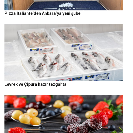
Pizza Italiante’den Ankara’ya yeni şube
Levrek ve Çipura hazır tezgahta