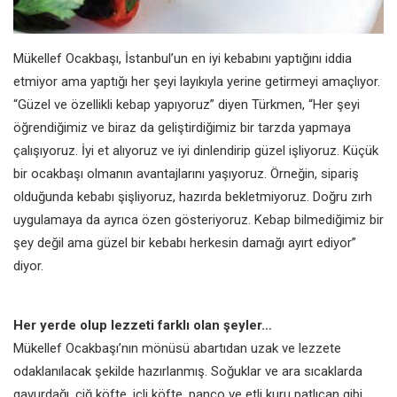
Mükellef Ocakbaşı, İstanbul’un en iyi kebabını yaptığını iddia
etmiyor ama yaptığı her şeyi layıkıyla yerine getirmeyi amaçlıyor.
“Güzel ve özellikli kebap yapıyoruz” diyen Türkmen, “Her şeyi
öğrendiğimiz ve biraz da geliştirdiğimiz bir tarzda yapmaya
çalışıyoruz. İyi et alıyoruz ve iyi dinlendirip güzel işliyoruz. Küçük
bir ocakbaşı olmanın avantajlarını yaşıyoruz. Örneğin, sipariş
olduğunda kebabı şişliyoruz, hazırda bekletmiyoruz. Doğru zırh
uygulamaya da ayrıca özen gösteriyoruz. Kebap bilmediğimiz bir
şey değil ama güzel bir kebabı herkesin damağı ayırt ediyor”
diyor.
Her yerde olup lezzeti farklı olan şeyler…
Mükellef Ocakbaşı’nın mönüsü abartıdan uzak ve lezzete
odaklanılacak şekilde hazırlanmış. Soğuklar ve ara sıcaklarda
gavurdağı, çiğ köfte, içli köfte, panço ve etli kuru patlıcan gibi