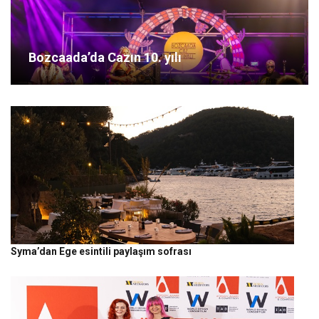
Bozcaada’da Cazın 10. yılı
Syma’dan Ege esintili paylaşım sofrası