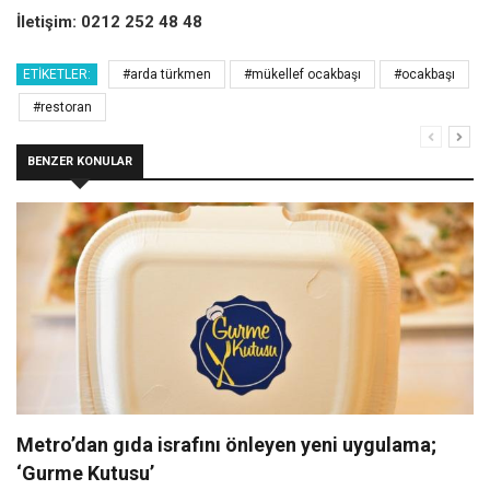
İletişim: 0212 252 48 48
ETIKETLER:
#arda türkmen
#mükellef ocakbaşı
#ocakbaşı
#restoran
BENZER KONULAR
Metro’dan gıda israfını önleyen yeni uygulama;
‘Gurme Kutusu’