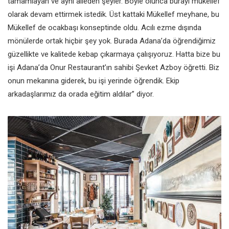
tamamlayan ve aynı aileden şeyler. Böyle olunca burayı mükellef
olarak devam ettirmek istedik. Üst kattaki Mükellef meyhane, bu
Mükellef de ocakbaşı konseptinde oldu. Acılı ezme dışında
mönülerde ortak hiçbir şey yok. Burada Adana’da öğrendiğimiz
güzellikte ve kalitede kebap çıkarmaya çalışıyoruz. Hatta bize bu
işi Adana’da Onur Restaurant’ın sahibi Şevket Azboy öğretti. Biz
onun mekanına giderek, bu işi yerinde öğrendik. Ekip
arkadaşlarımız da orada eğitim aldılar” diyor.