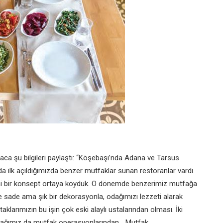
aca şu bilgileri paylaştı: “Köşebaşı’nda Adana ve Tarsus
a ilk açıldığımızda benzer mutfaklar sunan restoranlar vardı.
eni bir konsept ortaya koyduk. O dönemde benzerimiz mutfağa
e sade ama şık bir dekorasyonla, odağımızı lezzeti alarak
aklarımızın bu işin çok eski alaylı ustalarından olması. İki
rtağımız da mutfak operasyonlarından… Mutfak