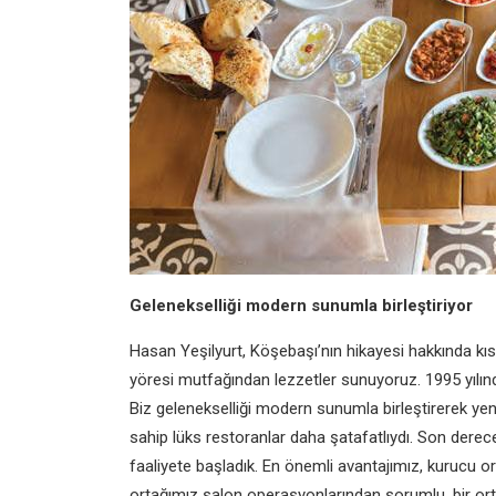
Gelenekselliği modern sunumla birleştiriyor
Hasan Yeşilyurt, Köşebaşı’nın hikayesi hakkında kıs
yöresi mutfağından lezzetler sunuyoruz. 1995 yılınd
Biz gelenekselliği modern sunumla birleştirerek y
sahip lüks restoranlar daha şatafatlıydı. Son derec
faaliyete başladık. En önemli avantajımız, kurucu ort
ortağımız salon operasyonlarından sorumlu, bir o