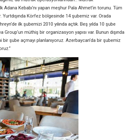
ilk Adana Kebabı’nı yapan meşhur Pala Ahmet’in torunu. Tüm
yor. Yurtdışında Körfez bölgesinde 14 şubemiz var. Orada
hreyn’de ilk şubemizi 2010 yılında açtık. Beş yılda 10 şube
ea Group’un müthiş bir organizasyon yapısı var. Bunun dışında
i bir şube açmayı planlanıyoruz. Azerbaycan’da bir şubemiz
oruz.”