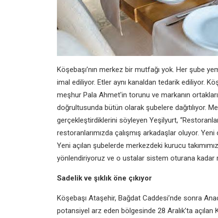
Köşebaşı’nın merkez bir mutfağı yok. Her şube yeme
imal ediliyor. Etler aynı kanaldan tedarik ediliyor. 
meşhur Pala Ahmet'in torunu ve markanın ortaklarınd
doğrultusunda bütün olarak şubelere dağıtılıyor. Me
gerçekleştirdiklerini söyleyen Yeşilyurt, “Restoranl
restoranlarımızda çalışmış arkadaşlar oluyor. Yeni 
Yeni açılan şubelerde merkezdeki kurucu takımımız b
yönlendiriyoruz ve o ustalar sistem oturana kadar r
Sadelik ve şıklık öne çıkıyor
Köşebaşı Ataşehir, Bağdat Caddesi’nde sonra Anadolu
potansiyel arz eden bölgesinde 28 Aralık’ta açılan 