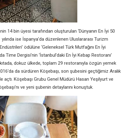
nin 14 bin üyesi tarafından oluşturulan ‘Dünyanın En İyi 50
01 yılında ise İspanya’da düzenlenen Uluslararası Turizm
 Endüstrileri’ ödülüne ‘Geleneksel Türk Mutfağını En İyi
nda Time Dergisi’nin ‘İstanbul’daki En İyi Kebap Restoranı’
 kıtada, dokuz ülkede, toplam 29 restoranıyla özgün yemek
2016’da da sürdüren Köşebaşı, son şubesini geçtiğimiz Aralık
’de açtı. Köşebaşı Grubu Genel Müdürü Hasan Yeşilyurt ve
şebaşı’nı ve yeni şubenin detaylarını konuştuk.