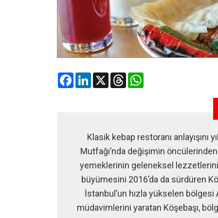
Facebook
LinkedIn
X
Threads
WhatsApp
Klasik kebap restoranı anlayışını y
Mutfağı’nda değişimin öncülerinden 
yemeklerinin geleneksel lezzetlerin
büyümesini 2016’da da sürdüren Köş
İstanbul’un hızla yükselen bölgesi A
müdavimlerini yaratan Köşebaşı, bölg