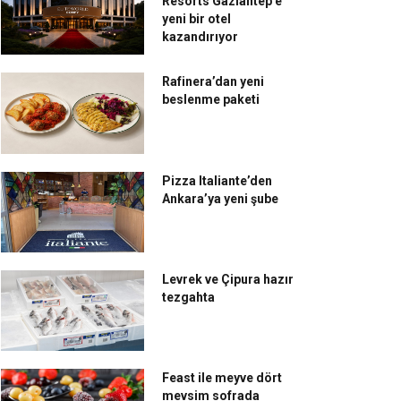
Resorts Gaziantep’e
yeni bir otel
kazandırıyor
Rafinera’dan yeni
beslenme paketi
Pizza Italiante’den
Ankara’ya yeni şube
Levrek ve Çipura hazır
tezgahta
Feast ile meyve dört
mevsim sofrada