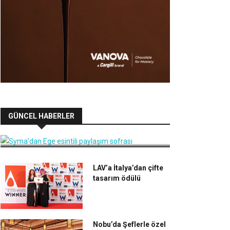
Syma’dan Ege esintili paylaşım
GÜNCEL HABERLER
sofrası
LAV’a İtalya’dan çifte
tasarım ödülü
Nobu’da Şeflerle özel