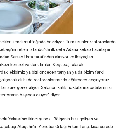
kleri kendi mutfağında hazırlıyor. Tüm ürünler restoranlarda
Köşebaşı’nın etleri İstanbul’da ilk defa Adana kebap hazırlayan
an Sertan Usta tarafından alınıyor ve ihtiyaçları
rkezi kontrol ve denetimleri Köşebaşı olarak
ardaki ekibimiz ya bizi önceden tanıyan ya da bizim farklı
çalışacak ekibi de restoranlarımızda eğitimden geçiriyoruz.
ir süre görev alıyor. Salonun kritik noktalarına ustalarımızı
estoranın başında oluyor” diyor.
 Yakası’nın ikinci şubesi. Bölgenin hızlı gelişen ve
Köşebaşı Ataşehir’in Yönetici Ortağı Erkan Tenç, kısa sürede