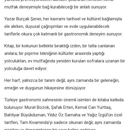
mutfak deneyimiyle bağ kurabileceği bir anlatı sunuyor.
Yazar Burçak Şener, her kavramı tarihsel ve kültürel bağlamıyla
ele alırken, duyusal çağrışımları ve evde uygulanabilecek
tariflerle okura çok katmanlı bir gastronomik deneyim sunuyor.
Kitap, bir kokunun bellekte bıraktığı izden, bir tatla canlanan
anılara; bir pişirme tekniğinin kültürler arasında yaptığı
yolculuktan, ev mutfağında yeniden kurulan sofralara uzanan bir
yolculuğa davet ediyor.
Her harf, yalnızca bir tanım değil, aynı zamanda bir geleneğin,
emeğin ve duygunun hikayesine dönüşüyor.
Türkiye gastronomi sahnesinin önemli isimleri de kitaba katkıda
bulunuyor. Murat Bozok, Şafak Erten, Kemal Can Yurttaş,
Bahtiyar Büyükduman, Yıldız Öz Samaha ve Yağız İzgül’ün özel
tarifleri, Tam Kıvamında’yı sadece okunan değil, aynı zamanda
pişirilen ve deneyimlenen bir eser haline getiriyor.