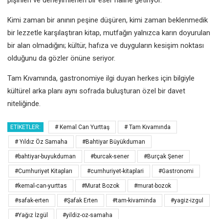
Kimi zaman bir anının peşine düşüren, kimi zaman beklenmedik
bir lezzetle karşılaştıran kitap, mutfağın yalnızca karın doyurulan
bir alan olmadığını; kültür, hafıza ve duyguların kesişim noktası
olduğunu da gözler önüne seriyor.
Tam Kıvamında, gastronomiye ilgi duyan herkes için bilgiyle
kültürel arka planı aynı sofrada buluşturan özel bir davet
niteliğinde.
ETIKETLER:
# Kemal Can Yurttaş
# Tam Kıvamında
# Yıldız Öz Samaha
#Bahtiyar Büyükduman
#bahtiyar-buyukduman
#burcak-sener
#Burçak Şener
#Cumhuriyet Kitapları
#cumhuriyet-kitaplari
#Gastronomi
#kemal-can-yurttas
#Murat Bozok
#murat-bozok
#safak-erten
#Şafak Erten
#tam-kivaminda
#yagiz-izgul
#Yağız İzgül
#yildiz-oz-samaha