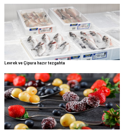
Levrek ve Çipura hazır tezgahta