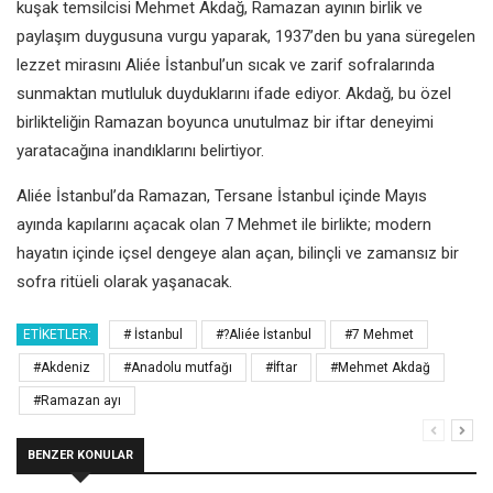
kuşak temsilcisi Mehmet Akdağ, Ramazan ayının birlik ve
paylaşım duygusuna vurgu yaparak, 1937’den bu yana süregelen
lezzet mirasını Aliée İstanbul’un sıcak ve zarif sofralarında
sunmaktan mutluluk duyduklarını ifade ediyor. Akdağ, bu özel
birlikteliğin Ramazan boyunca unutulmaz bir iftar deneyimi
yaratacağına inandıklarını belirtiyor.
Aliée İstanbul’da Ramazan, Tersane İstanbul içinde Mayıs
ayında kapılarını açacak olan 7 Mehmet ile birlikte; modern
hayatın içinde içsel dengeye alan açan, bilinçli ve zamansız bir
sofra ritüeli olarak yaşanacak.
ETIKETLER:
# İstanbul
#?Aliée İstanbul
#7 Mehmet
#Akdeniz
#Anadolu mutfağı
#İftar
#Mehmet Akdağ
#Ramazan ayı
BENZER KONULAR