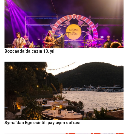
Bozcaada’da cazın 10. yılı
Syma’dan Ege esintili paylaşım sofrası