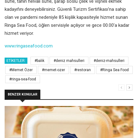
sufle, tahin helvalı sufle, şarap soslu çilek ve vişneli ekmek
kadayıfını deneyebilirsiniz. Güvenli Turizm Sertifikası’na sahip
olan ve pandemi nedeniyle 85 kişilik kapasiteyle hizmet sunan
Ringa Sea Food, öğlen servisiyle açılıyor ve gece 00.00’a kadar
hizmet veriyor.
www.ringaseafood.com
ETIKETLER:
#balık
#deniz mahsulleri
#deniz-mahsulleri
#Memet Özer
#memet-ozer
#restoran
#Ringa Sea Food
#ringa-sea-food
BENZER KONULAR