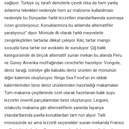
sağlıyor. Türkiye üç tarafı denizlerle çevrili olsa da hem yanlış
avlanma teknikleri nedeniyle hem az malzeme kullanılması
nedeniyle bu
Dünyadan farklı lezzetleri standartlarında sunmaya
özen gösteriyoruz. Konuklarımıza bu anlamda alternatifler
yaratıyoruz” diyor. Mönüde ilk olarak farklı meyvelerle
zenginleştirilen tartarlar dikkat çekiyor. Kılıç tartar mango
sosuyla tuna tartar ise avokado ile sunuluyor. Çiğ balık
kategorisinde de birçok alternatif sunan mekan bu alanda Peru
ve Güney Amerika mutfağından ceviche’ler hazırlıyor. Vongole,
deniz tarağı, istiridye gibi kabuklu deniz ürünleri de mönünün
diğer kalemini oluşturuyor. Ringa Sea Food’un en iddialı
kalemlerinden birisi deniz ürünlerinden hazırladığı makarnaları.
Tüm makarna çeşitlerinde özel olarak hazırlanan balık suyu
lezzetin önemli parçalarından birini oluşturuyor. Linguini,
ıstakozlu makarna gibi alternatiflerin yanında İspanya
standartlarında paella konuklardan tam not alıyor. Tatlı
mönüsünde az ama lezzetli seçenekler sunan mekanda Fransız